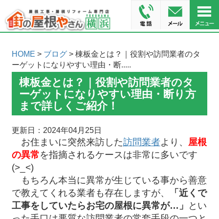
HOME
>
ブログ
> 棟板金とは？｜役割や訪問業者のタ
ーゲットになりやすい理由・断.....
棟板金とは？｜役割や訪問業者のタ
ーゲットになりやすい理由・断り方
まで詳しくご紹介！
更新日：2024年04月25日
お住まいに突然来訪した
訪問業者
より、
屋根
の異常
を指摘されるケースは非常に多いです
(>_<)
もちろん本当に異常が生じている事から善意
で教えてくれる業者も存在しますが、
「近くで
工事をしていたらお宅の屋根に異常が…」
とい
った手口は悪質な訪問業者の常套手段の一つと