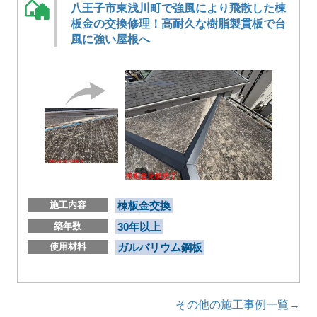
八王子市東浅川町で強風により飛散した棟
板金の交換修理！高耐久な樹脂製貫板で台
風に強い屋根へ
施工内容
棟板金交換
築年数
30年以上
使用材料
ガルバリウム鋼板
その他の施工事例一覧→