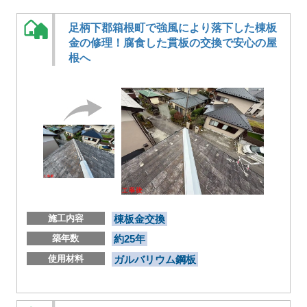
足柄下郡箱根町で強風により落下した棟板
金の修理！腐食した貫板の交換で安心の屋
根へ
施工内容
棟板金交換
築年数
約25年
使用材料
ガルバリウム鋼板