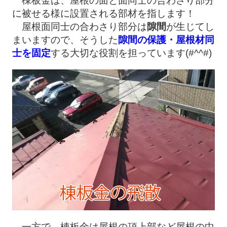
棟板金は、屋根の面と面同士の合わさり部分
に被せる様に設置される部材を指します！
屋根面同士の合わさり部分は
隙間
が生じてし
まいますので、そうした
隙間の保護・屋根材同
士を固定
する大切な役割を担っています(#^^#)
一方で、棟板金は屋根の頂上部など屋根の中