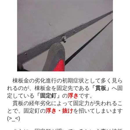
棟板金の劣化進行の初期症状として多く見ら
れるのが、棟板金を固定先である
「貫板」
へ固
定している
「固定釘」
の
浮き
です。
貫板の経年劣化によって固定力が失われるこ
とで、固定釘の
浮き・抜け
を招いてしまいます
(>_<)