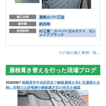
施工内容
屋根カバー工法
築年数
約25年
使用材料
IG工業 スーパーガルテクト Sシ
ェイドブラック
その他の施工事例一覧→
屋根葺き替えを行った現場ブログ
2026/08/7
相模原市中央区田名で銅板屋根を含む瓦屋根を点
検し谷部の土砂堆積や銅板継ぎ目の劣化を確認