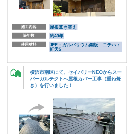
施工内容
屋根葺き替え
築年数
約40年
使用材料
JFE：ガルバリウム鋼板 ニチハ：
軒天5
横浜市南区にて、セイバリーNEOからスー
パーガルテクトへ屋根カバー工事（重ね葺
き）を行いました！