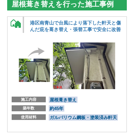
屋根葺き替えを行った施工事例
港区南青山で台風により落下した軒天と傷
んだ庇を葺き替え・張替工事で安全に改善
施工内容
屋根葺き替え
築年数
約45年
使用材料
ガルバリウム鋼板・塗装済み軒天