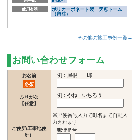
約30年
使用材料
ポリカーボネート製 天窓ドーム
（特注）
その他の施工事例一覧→
お問い合わせフォーム
例：屋根 一郎
お名前
必須
例：やね いちろう
ふりがな
【任意】
※郵便番号入力で町名まで自動入
力されます。
ご住所(工事地住
郵便番号
所）
-