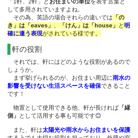
「1軒、2軒」と
お住まいの単位
を表す言葉と
して多用されていますよね。
その為、英語の場合それらの違いでは
「の
き」は「eaves」
、
「けん」は「house」
と
明
確に違う表現
がされている様です。
軒の役割
それでは、軒にはどのような役割があるので
しょうか。
まず挙げられるのが、お住まい周辺に
雨水の
影響を受けない生活スペースを確保
できること
です！
物置として使用できる他、軒が長ければ
「縁
側」
として活用する事も可能です😊
また、軒は
太陽光や雨水からお住まいを保護
する上でも大切な役割を担っており、外壁や室