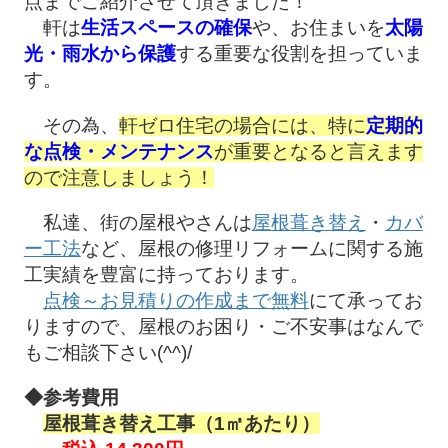
点までご紹介させて頂きました！
軒は
生活スペースの確保
や、お住まいを
太陽
光・雨水から保護
する重要な役割を担っていま
す。
その為、
軒ゼロ住宅の場合には、特に
定期的
な点検・メンテナンス
が重要となると言えます
ので注意しましょう！
私達、街の屋根やさんは
屋根葺き替え
・
カバ
ー工法
など、屋根の修理リフォームに関する施
工実績を豊富に持っております。
点検～お見積りの作成まで無料
にて承ってお
りますので、屋根のお困り・ご不安事はなんで
もご相談下さい(^^)/
◆参考費用
屋根葺き替え工事（1㎡あたり）