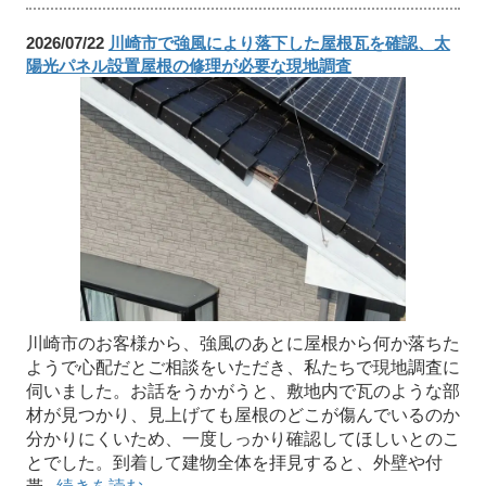
2026/07/22
川崎市で強風により落下した屋根瓦を確認、太
陽光パネル設置屋根の修理が必要な現地調査
川崎市のお客様から、強風のあとに屋根から何か落ちた
ようで心配だとご相談をいただき、私たちで現地調査に
伺いました。お話をうかがうと、敷地内で瓦のような部
材が見つかり、見上げても屋根のどこが傷んでいるのか
分かりにくいため、一度しっかり確認してほしいとのこ
とでした。到着して建物全体を拝見すると、外壁や付