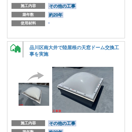
施工内容
その他の工事
築年数
約20年
使用材料
品川区南大井で陸屋根の天窓ドーム交換工
事を実施
施工内容
その他の工事
築年数