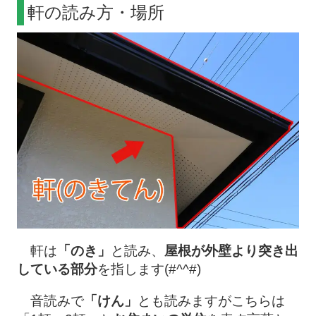
軒の読み方・場所
軒は
「のき」
と読み、
屋根が外壁より突き出
している部分
を指します(#^^#)
音読みで
「けん」
とも読みますがこちらは