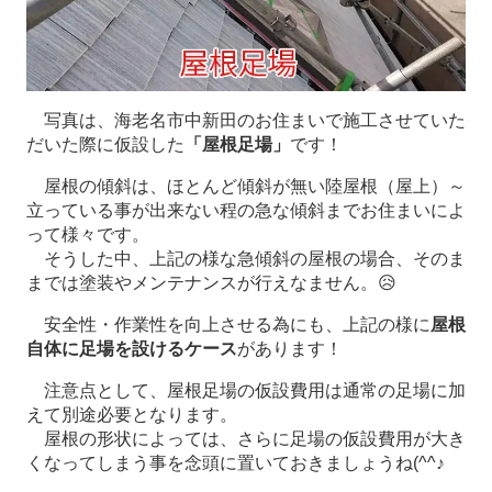
写真は、海老名市中新田のお住まいで施工させていた
だいた際に仮設した
「屋根足場」
です！
屋根の傾斜は、ほとんど傾斜が無い陸屋根（屋上）～
立っている事が出来ない程の急な傾斜までお住まいによ
って様々です。
そうした中、上記の様な急傾斜の屋根の場合、そのま
までは塗装やメンテナンスが行えなません。😥
安全性・作業性を向上させる為にも、上記の様に
屋根
自体に足場を設けるケース
があります！
注意点として、屋根足場の仮設費用は通常の足場に加
えて別途必要となります。
屋根の形状によっては、さらに足場の仮設費用が大き
くなってしまう事を念頭に置いておきましょうね(^^♪