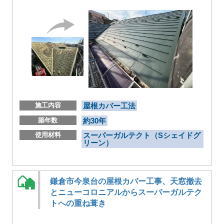
施工内容
屋根カバー工法
築年数
約30年
使用材料
スーパーガルテクト（Sシェイドグ
リーン）
鎌倉市今泉台の屋根カバー工事、天窓撤去
とニューコロニアルからスーパーガルテク
トへの重ね葺き