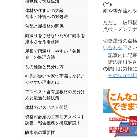
換気棟で快適生活
(^^)/
建材や住まいの大敵
雨や雪が流れ
含水・凍害への対処法
ただし、破風
勾配と屋根材の関係
点検・メンテ
雨漏りをさせないために雨水を
切妻屋根の点
排水させる雨仕舞
い合わせ
下さい(
屋根で雨漏りしやすい「谷板
記事内に記載さ
金」の修理方法
街の屋根やさ
瓦の種類と見分け方
の際はお気軽
そのほかの
軒先が短いお家で雨漏りが起こ
りやすい理由とは
アスベスト含有屋根材の見分け
方と最適な解決策
建材のアスベスト問題
資格が必須の工事前アスベスト
調査・報告義務を徹底解説！
防水紙の重要性