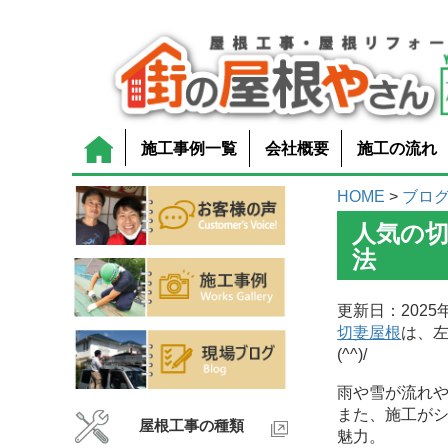
施工事例一覧
会社概要
施工の流れ
HOME
>
ブロ
人気の
法
更新日：2025年
切妻屋根
は、
(^^)/
雨や雪が流れ
また、施工が
屋根工事の種類
魅力。