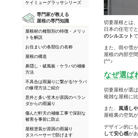
ケイミューグラッサシリーズ
専門家が教える
屋根の専門知識
切妻屋根とは
日本の住宅で
屋根材の種類別の特徴・メリッ
のシルエット
トを解説
お住まいの各部位の名称
また、雨や雪
屋根の内部空
屋根の構造
(^^♪
鼻隠し・破風板・ケラバの補修
方法
なぜ選ば
不具合は雨漏りに繋がる!ケラバ
の修理方法ご紹介
切妻屋根が選
複雑な屋根に
意外と多い笠木が原因のベラン
ダからの雨漏り
また、
風通し
傷んだ軒天の補修工事で深刻な
屋根裏の空気
被害を事前に防止
デザイン的に
屋根塗装が原因の雨漏り
して安心感
があ
タスペーサーで防げます