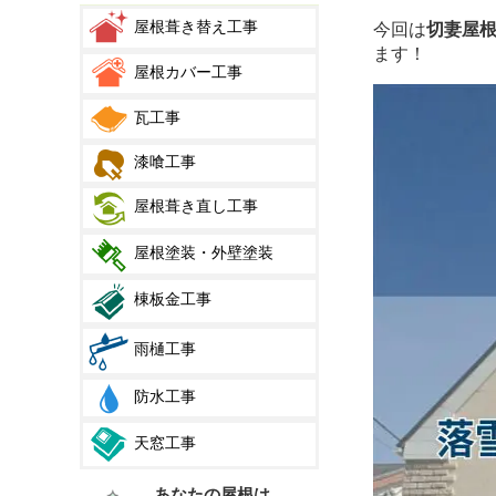
屋根葺き替え工事
今回は
切妻屋
ます！
屋根カバー工事
瓦工事
漆喰工事
屋根葺き直し工事
屋根塗装・外壁塗装
棟板金工事
雨樋工事
防水工事
天窓工事
あなたの屋根は