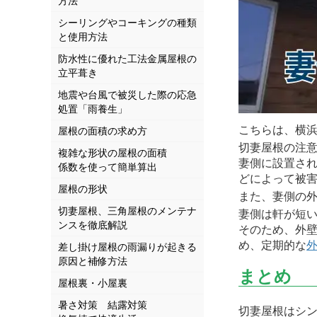
方法
シーリングやコーキングの種類
と使用方法
防水性に優れた工法金属屋根の
立平葺き
地震や台風で被災した際の応急
処置「雨養生」
こちらは、横
屋根の面積の求め方
切妻屋根の注
複雑な形状の屋根の面積
妻側に設置さ
係数を使って簡単算出
どによって被
屋根の形状
また、妻側の
切妻屋根、三角屋根のメンテナ
妻側は軒が短
ンスを徹底解説
そのため、外
め、定期的な
差し掛け屋根の雨漏りが起きる
原因と補修方法
まとめ
屋根裏・小屋裏
暑さ対策 結露対策
切妻屋根はシ