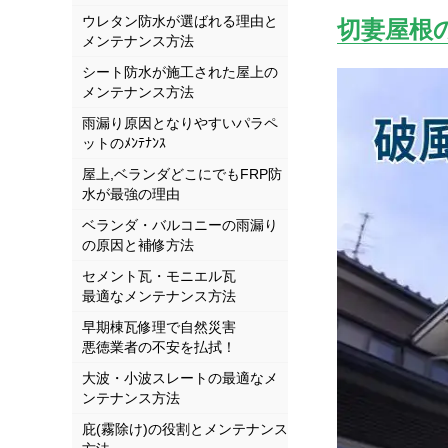
ウレタン防水が選ばれる理由と
切妻屋根
メンテナンス方法
シート防水が施工された屋上の
メンテナンス方法
雨漏り原因となりやすいパラペ
ットのﾒﾝﾃﾅﾝｽ
屋上,ベランダどこにでもFRP防
水が最強の理由
ベランダ・バルコニーの雨漏り
の原因と補修方法
セメント瓦・モニエル瓦
最適なメンテナンス方法
早期棟瓦修理で自然災害
悪徳業者の不安を払拭！
大波・小波スレートの最適なメ
ンテナンス方法
庇(霧除け)の役割とメンテナンス