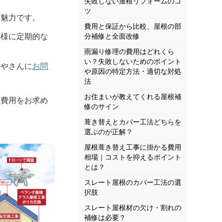
失敗しない屋根リフォームのコ
ツ
な魅力です。
費用と保証から比較、屋根の部
同様に定期的な
分補修と全面改修
雨漏り修理の費用はどれくら
い？失敗しないためのポイント
根やさんに
お問
や原因の特定方法・適切な対処
法
お住まいが教えてくれる屋根補
費用をお求め
修のサイン
葺き替えとカバー工法どちらを
選ぶのが正解？
屋根葺き替え工事に掛かる費用
相場｜コストを抑えるポイント
とは？
スレート屋根のカバー工法の選
択肢
スレート屋根材の欠け・割れの
補修は必要？