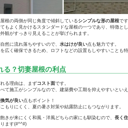
、屋根の両側が同じ角度で傾斜している
シンプルな形の屋根
です(
とてもよく見かけるスタンダードな屋根の一つであり、特徴と
で外観がすっきり見えることが挙げられます。
が自然に流れ落ちやすいので、
水はけが良い
点も魅力です。
間を広く確保できるため、ロフトなどの設置もしやすいことも
れる？切妻屋根の利点
ばれる理由は、まず
コスト面
です。
比べて施工がシンプルなので、建築費や工期を抑えやすいとい
や換気が良い
点もポイント！
がこもりにくく、夏の暑さ対策や結露防止にもつながります。
も飽きが来にくく和風・洋風どちらの家にも馴染むので、
長く
ります(#^^#)