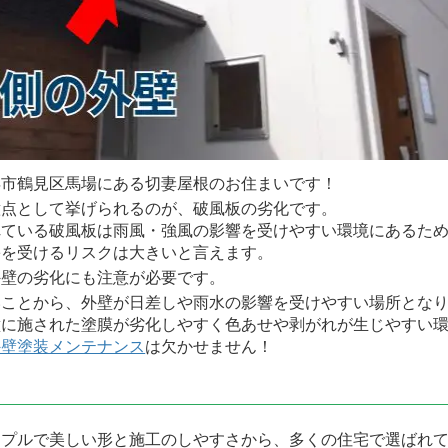
浜市鶴見区馬場にある切妻屋根のお住まいです！
意点として挙げられるのが、破風板の劣化です。
れている破風板は雨風・強風の影響を受けやすい環境にあるた
害を受けるリスクは大きいと言えます。
外壁の劣化にも注意が必要です。
いことから、外壁が日差しや雨水の影響を受けやすい場所とな
壁に施された塗膜が劣化しやすく色あせや剥がれが生じやすい
外壁塗装メンテナンス
は欠かせません！
ンプルで美しい形と施工のしやすさから、多くの住宅で選ばれ