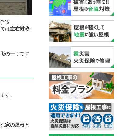
^^)/
しては
左右対称
特徴の一つです
えます。
住む家の屋根と