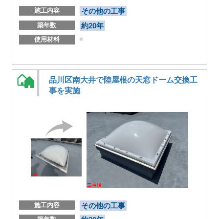
施工内容
その他の工事
築年数
約20年
使用材料
品川区南大井で陸屋根の天窓ドーム交換工
事を実施
施工内容
その他の工事