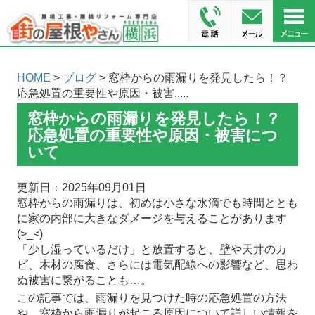
HOME
>
ブログ
> 窓枠からの雨漏りを発見したら！？
応急処置の重要性や原因・被害.....
窓枠からの雨漏りを発見したら！？
応急処置の重要性や原因・被害につ
いて
更新日：2025年09月01日
窓枠からの雨漏りは、初めは小さな水滴でも時間ととも
に家の内部に大きなダメージを与えることがあります
(>_<)
「少し湿っているだけ」と放置すると、壁や天井のカ
ビ、木材の腐食、さらには電気配線への影響など、思わ
ぬ被害に繋がることも…。
この記事では、雨漏りを見つけた時の応急処置の方法
や、窓枠から雨漏りが起こる原因について詳しい情報を