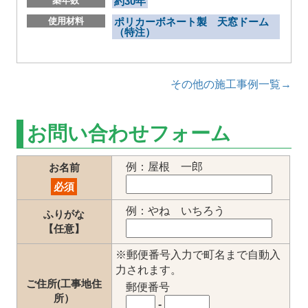
築年数
約30年
使用材料
ポリカーボネート製 天窓ドーム
（特注）
その他の施工事例一覧→
お問い合わせフォーム
例：屋根 一郎
お名前
必須
例：やね いちろう
ふりがな
【任意】
※郵便番号入力で町名まで自動入
力されます。
ご住所(工事地住
郵便番号
所）
-