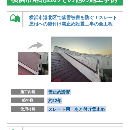
横浜市港北区で落雪被害を防ぐ！スレート
屋根への後付け雪止め設置工事の全工程
施工内容
雪止め設置
築年数
約12年
使用材料
スレート用 あと付け雪止め