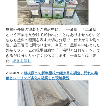
屋根や外壁の塗装をご検討中に、「一液型」「二液型」
という言葉を見かけて迷われたことはありませんか。ど
ちらも塗料の種類を表す大切な分類で、仕上がりや耐久
性、施工管理に関わります。今回は、屋根を中心とした
外装リフォームの現場目線で「一液型とは何か」を、で
きるだけ分かりやすくお伝えします！一液型とは「硬
化...
続きを読む
2026/07/17
相模原市で折半屋根の継ぎ目を調査、汚れの堆
積とシーリング劣化を確認した現地状況