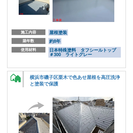
施工内容
屋根塗装
築年数
約8年
使用材料
日本特殊塗料 タフシールトップ
＃300 ライトグレー
横浜市磯子区栗木で色あせ屋根を高圧洗浄
と塗装で保護