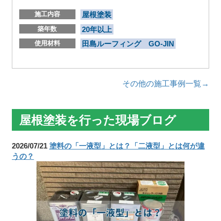
施工内容
屋根塗装
築年数
20年以上
使用材料
田島ルーフィング GO-JIN
その他の施工事例一覧→
屋根塗装を行った現場ブログ
2026/07/21
塗料の「一液型」とは？「二液型」とは何が違
うの？