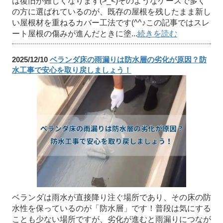
は復旧が難しくなります(>_<)そのようなケースで多く
の方に選ばれているのが、既存の屋根を残したまま新し
い屋根材を重ねるカバー工法です(^^♪この記事ではスレ
ート屋根の傷みが進んだときに塗...
続きを読む
2025/12/10
ベランダ床の雨漏りは防水層の劣化が原因？防
水工事で安心を取り戻しましょう！
ベランダは雨水が直接降り注ぐ場所であり、その床の防
水性を保っているのが「防水層」です！普段は気にする
ことも少ない場所ですが、劣化が進むと雨漏りにつなが