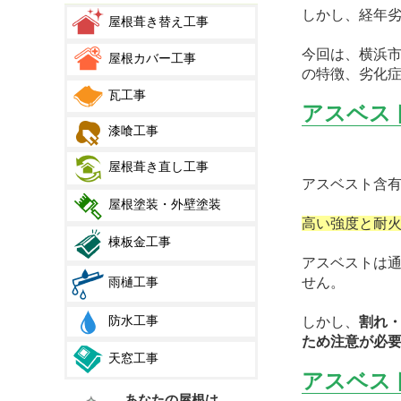
しかし、経年
屋根葺き替え工事
今回は、横浜
屋根カバー工事
の特徴、劣化
瓦工事
アスベス
漆喰工事
屋根葺き直し工事
アスベスト含
屋根塗装・外壁塗装
高い強度と耐
棟板金工事
アスベストは
せん。
雨樋工事
防水工事
しかし、
割れ
ため注意が必
天窓工事
アスベス
あなたの屋根は