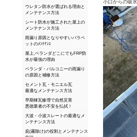
小口からの吸
ウレタン防水が選ばれる理由と
メンテナンス方法
シート防水が施工された屋上の
メンテナンス方法
雨漏り原因となりやすいパラペ
ットのﾒﾝﾃﾅﾝｽ
屋上,ベランダどこにでもFRP防
水が最強の理由
ベランダ・バルコニーの雨漏り
の原因と補修方法
セメント瓦・モニエル瓦
最適なメンテナンス方法
早期棟瓦修理で自然災害
悪徳業者の不安を払拭！
大波・小波スレートの最適なメ
ンテナンス方法
庇(霧除け)の役割とメンテナンス