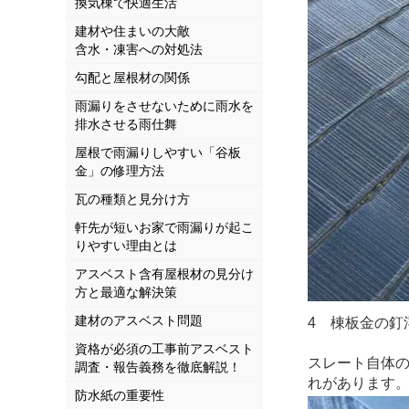
換気棟で快適生活
建材や住まいの大敵
含水・凍害への対処法
勾配と屋根材の関係
雨漏りをさせないために雨水を
排水させる雨仕舞
屋根で雨漏りしやすい「谷板
金」の修理方法
瓦の種類と見分け方
軒先が短いお家で雨漏りが起こ
りやすい理由とは
アスベスト含有屋根材の見分け
方と最適な解決策
建材のアスベスト問題
4 棟板金の釘
資格が必須の工事前アスベスト
スレート自体
調査・報告義務を徹底解説！
れがあります
防水紙の重要性