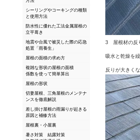
方法
シーリングやコーキングの種類
と使用方法
防水性に優れた工法金属屋根の
立平葺き
地震や台風で被災した際の応急
3 屋根材の反
処置「雨養生」
吸水と乾燥を
屋根の面積の求め方
複雑な形状の屋根の面積
反りが大きく
係数を使って簡単算出
屋根の形状
切妻屋根、三角屋根のメンテナ
ンスを徹底解説
差し掛け屋根の雨漏りが起きる
原因と補修方法
屋根裏・小屋裏
暑さ対策 結露対策