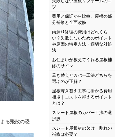
失敗しない屋根リフォームのコ
ツ
費用と保証から比較、屋根の部
分補修と全面改修
雨漏り修理の費用はどれくら
い？失敗しないためのポイント
や原因の特定方法・適切な対処
法
お住まいが教えてくれる屋根補
修のサイン
葺き替えとカバー工法どちらを
選ぶのが正解？
屋根葺き替え工事に掛かる費用
相場｜コストを抑えるポイント
とは？
スレート屋根のカバー工法の選
択肢
による飛散の恐
スレート屋根材の欠け・割れの
補修は必要？