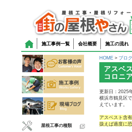
施工事例一覧
会社概要
施工の流れ
HOME
>
ブロ
アスベ
コロニ
更新日：2025年
横浜市鶴見区で
えています。
アスベスト含有
扱えば過度に
屋根工事の種類