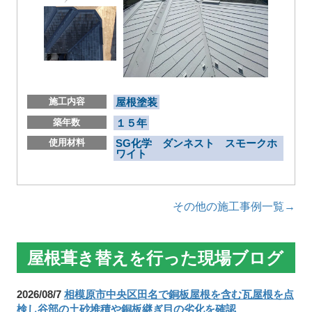
施工内容
屋根塗装
築年数
１５年
使用材料
SG化学 ダンネスト スモークホ
ワイト
その他の施工事例一覧→
屋根葺き替えを行った現場ブログ
2026/08/7
相模原市中央区田名で銅板屋根を含む瓦屋根を点
検し谷部の土砂堆積や銅板継ぎ目の劣化を確認