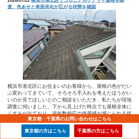
2026/07/22
横浜市港北区でコロニアルクアッド屋根を調
査、色あせと表面劣化が広がる状態を確認
横浜市港北区にお住まいのお客様から、屋根の色がだい
ぶ変わってきていて、そろそろ手入れを考えたほうがい
いのか見てほしいとのご相談をいただき、私たちが現地
調査に伺いました。下から見上げた時点でも屋根全体に
くすみが出ており、築年数相応の使用感が感じられる状
東京都・千葉県のお問い合わせはこちら
態でした。実際に屋根へ上がってみると、コロニアル
ク...
続きを読む
東京都の方はこちら
千葉県の方はこちら