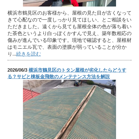
横浜市鶴見区のお客様から、屋根の見た目が古くなって
きて心配なので一度しっかり見てほしい、とご相談をい
ただきました。遠くから見ても屋根全体の色が落ち着い
た茶色というより白っぽくかすんで見え、築年数相応の
傷みが進んでいる印象です。現地で確認すると、屋根材
はモニエル瓦で、表面の塗膜が弱っていることが分か
り...
続きを読む
2026/06/3
横浜市鶴見区のトタン屋根が劣化したらどうす
る？サビと棟板金飛散のメンテナンス方法を解説