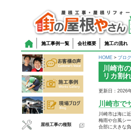
施工事例一覧
会社概要
施工の流れ
HOME
>
ブロ
川崎市
リカ割
更新日：2026年
川崎市で
川崎市は海に
梅雨や台風シ
屋根工事の種類
合部に大きな