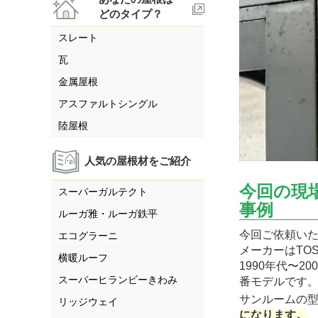
どのタイプ？
スレート
瓦
金属屋根
アスファルトシングル
陸屋根
人気の屋根材をご紹介
今回の現場
スーパーガルテクト
事例
ルーガ雅・ルーガ鉄平
今回ご依頼い
エコグラーニ
メーカーはTOS
横暖ルーフ
1990年代〜
スーパーヒランビーきわみ
番モデルです
サンルームの
リッジウェイ
になります。