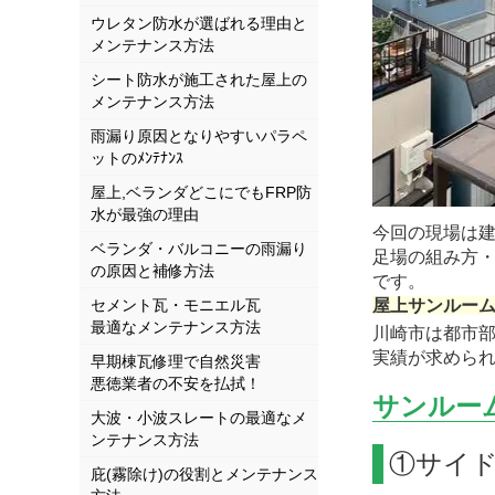
ウレタン防水が選ばれる理由と
メンテナンス方法
シート防水が施工された屋上の
メンテナンス方法
雨漏り原因となりやすいパラペ
ットのﾒﾝﾃﾅﾝｽ
屋上,ベランダどこにでもFRP防
水が最強の理由
今回の現場は
ベランダ・バルコニーの雨漏り
足場の組み方
の原因と補修方法
です。
セメント瓦・モニエル瓦
屋上サンルー
最適なメンテナンス方法
川崎市は都市
実績が求めら
早期棟瓦修理で自然災害
悪徳業者の不安を払拭！
サンルー
大波・小波スレートの最適なメ
ンテナンス方法
①サイ
庇(霧除け)の役割とメンテナンス