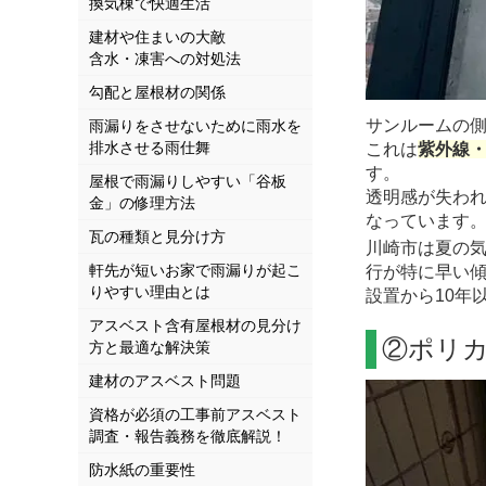
換気棟で快適生活
建材や住まいの大敵
含水・凍害への対処法
勾配と屋根材の関係
サンルームの
雨漏りをさせないために雨水を
排水させる雨仕舞
これは
紫外線
す。
屋根で雨漏りしやすい「谷板
透明感が失わ
金」の修理方法
なっています
瓦の種類と見分け方
川崎市は夏の
軒先が短いお家で雨漏りが起こ
行が特に早い
りやすい理由とは
設置から10年
アスベスト含有屋根材の見分け
②ポリ
方と最適な解決策
建材のアスベスト問題
資格が必須の工事前アスベスト
調査・報告義務を徹底解説！
防水紙の重要性