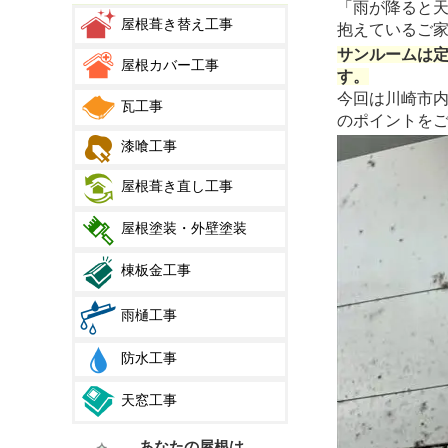
「雨が降ると
屋根葺き替え工事
抱えているご
サンルームは
屋根カバー工事
す。
今回は川崎市
瓦工事
のポイントを
漆喰工事
屋根葺き直し工事
屋根塗装・外壁塗装
棟板金工事
雨樋工事
防水工事
天窓工事
あなたの屋根は