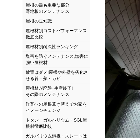
屋根の最も重要な部分
野地板のメンテナンス
屋根の豆知識
屋根材別コストパフォーマンス
徹底比較
屋根材別耐久性ランキング
塩害を防ぐメンテナンス,塩害に
強い屋根材
放置はダメ!屋根や外壁を劣化さ
せる苔・藻・カビ
屋根材が廃盤･生産終了!
その際のメンテナンス
洋瓦への屋根葺き替えでお家を
イメージチェンジ
トタン・ガルバリウム・SGL屋
根材徹底比較
ガルバリウム鋼板・スレートは