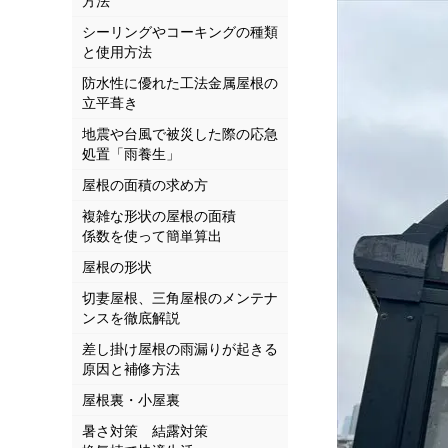
方法
シーリングやコーキングの種類
と使用方法
防水性に優れた工法金属屋根の
立平葺き
地震や台風で被災した際の応急
処置「雨養生」
屋根の面積の求め方
複雑な形状の屋根の面積
係数を使って簡単算出
屋根の形状
切妻屋根、三角屋根のメンテナ
ンスを徹底解説
差し掛け屋根の雨漏りが起きる
原因と補修方法
屋根裏・小屋裏
暑さ対策 結露対策