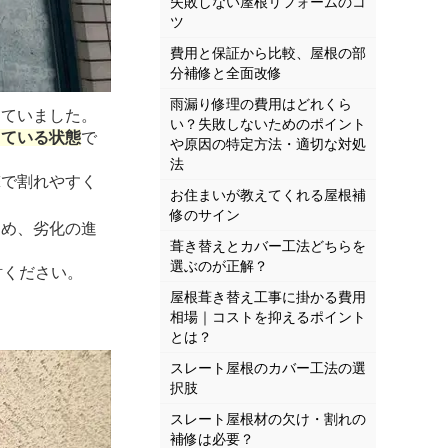
失敗しない屋根リフォームのコ
ツ
費用と保証から比較、屋根の部
分補修と全面改修
雨漏り修理の費用はどれくら
っていました。
い？失敗しないためのポイント
している状態
で
や原因の特定方法・適切な対処
法
撃で割れやすく
お住まいが教えてくれる屋根補
修のサイン
ため、劣化の進
葺き替えとカバー工法どちらを
選ぶのが正解？
討ください。
屋根葺き替え工事に掛かる費用
相場｜コストを抑えるポイント
とは？
スレート屋根のカバー工法の選
択肢
スレート屋根材の欠け・割れの
補修は必要？