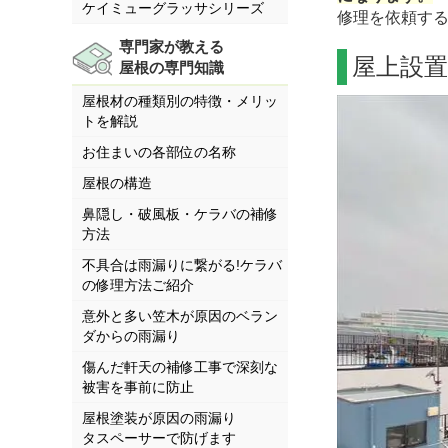
ケイミューグラッサシリーズ
修理を依頼す
専門家が教える
屋上設
屋根の専門知識
屋根材の種類別の特徴・メリッ
トを解説
お住まいの各部位の名称
屋根の構造
鼻隠し・破風板・ケラバの補修
方法
不具合は雨漏りに繋がる!ケラバ
の修理方法ご紹介
意外と多い笠木が原因のベラン
ダからの雨漏り
傷んだ軒天の補修工事で深刻な
被害を事前に防止
屋根塗装が原因の雨漏り
タスペーサーで防げます