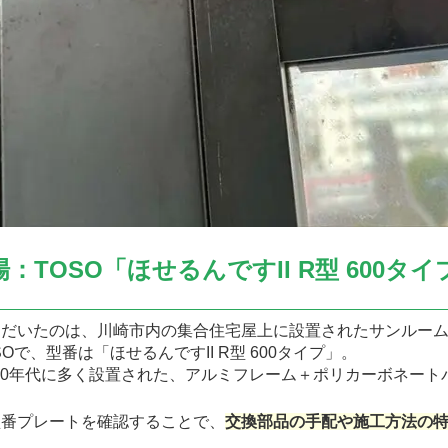
：TOSO「ほせるんですII R型 600タ
ただいたのは、川崎市内の集合住宅屋上に設置されたサンルー
Oで、型番は「ほせるんですII R型 600タイプ」。
2000年代に多く設置された、アルミフレーム＋ポリカーボネー
。
型番プレートを確認することで、
交換部品の手配や施工方法の