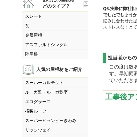
どのタイプ？
Q6.実際に弊社
でしたでしょう
スレート
悩みに合わせた
瓦
ストレスなくと
金属屋根
アスファルトシングル
陸屋根
担当者から
この度は数
人気の屋根材をご紹介
す。早期雨
ていただき
スーパーガルテクト
ルーガ雅・ルーガ鉄平
工事後ア
エコグラーニ
横暖ルーフ
スーパーヒランビーきわみ
リッジウェイ