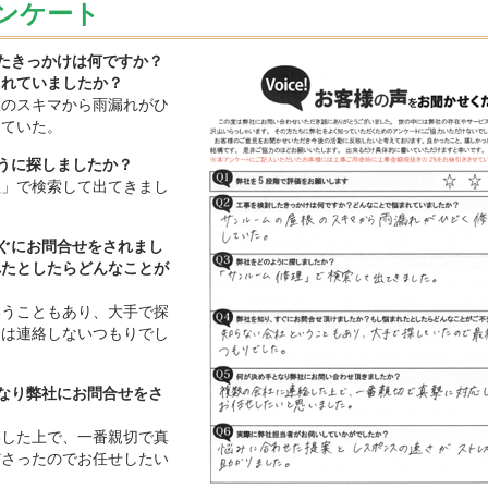
ンケート
したきっかけは何ですか？
まれていましたか？
根のスキマから雨漏れがひ
していた。
ように探しましたか？
理」で検索して出てきまし
すぐにお問合せをされまし
れたとしたらどんなことが
？
いうこともあり、大手で探
初は連絡しないつもりでし
となり弊社にお問合せをさ
絡した上で、一番親切で真
ださったのでお任せしたい