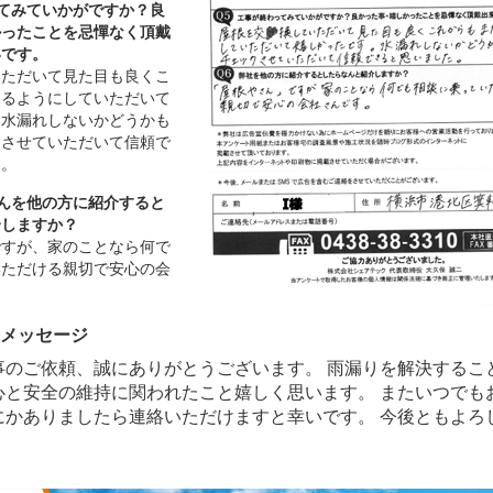
ってみていかがですか？良
かったことを忌憚なく頂戴
いです。
いただいて見た目も良くこ
えるようにしていただいて
。水漏れしないかどうかも
クさせていただいて信頼で
た。
さんを他の方に紹介すると
介しますか？
ですが、家のことなら何で
いただける親切で安心の会
のメッセージ
事のご依頼、誠にありがとうございます。 雨漏りを解決するこ
心と安全の維持に関われたこと嬉しく思います。 またいつでも
にかありましたら連絡いただけますと幸いです。 今後ともよろ