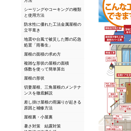
方法
シーリングやコーキングの種類
と使用方法
防水性に優れた工法金属屋根の
立平葺き
地震や台風で被災した際の応急
処置「雨養生」
屋根の面積の求め方
複雑な形状の屋根の面積
係数を使って簡単算出
屋根の形状
切妻屋根、三角屋根のメンテナ
ンスを徹底解説
差し掛け屋根の雨漏りが起きる
原因と補修方法
屋根裏・小屋裏
暑さ対策 結露対策