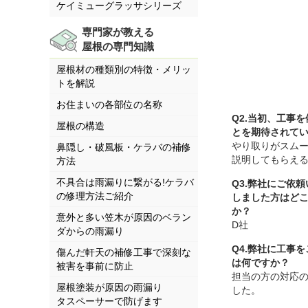
ケイミューグラッサシリーズ
専門家が教える
屋根の専門知識
屋根材の種類別の特徴・メリッ
トを解説
お住まいの各部位の名称
Q2.当初、工事
屋根の構造
とを期待されて
やり取りがスム
鼻隠し・破風板・ケラバの補修
説明してもらえ
方法
不具合は雨漏りに繋がる!ケラバ
Q3.弊社にご依
の修理方法ご紹介
しました方はど
か？
意外と多い笠木が原因のベラン
D社
ダからの雨漏り
Q4.弊社に工事
傷んだ軒天の補修工事で深刻な
は何ですか？
被害を事前に防止
担当の方の対応
屋根塗装が原因の雨漏り
した。
タスペーサーで防げます