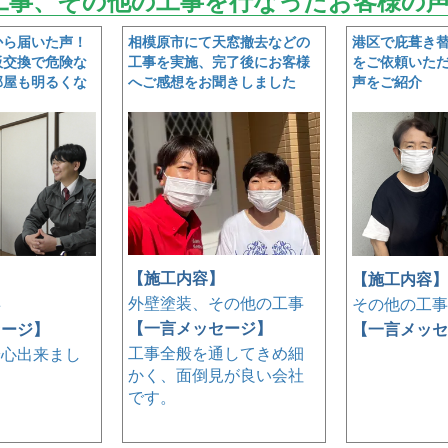
工事、その他の工事を行なったお客様の
から届いた声！
相模原市にて天窓撤去などの
港区で庇葺き
板交換で危険な
工事を実施、完了後にお客様
をご依頼いた
部屋も明るくな
へご感想をお聞きしました
声をご紹介
【施工内容】
】
【施工内容】
外壁塗装、その他の工事
事
その他の工事
【一言メッセージ】
セージ】
【一言メッセ
工事全般を通してきめ細
安心出来まし
かく、面倒見が良い会社
です。