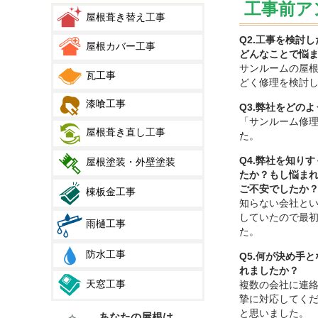
工事前ア
屋根葺き替え工事
Q2.工事を検討
屋根カバー工事
どんなことで悩
サンルームの屋
瓦工事
どく修理を検討
漆喰工事
Q3.弊社をどの
「サンルーム修
屋根葺き直し工事
た。
Q4.弊社を知り
屋根塗装・外壁塗装
たか？もし悩ま
ご不安でしたか
棟板金工事
知らない会社と
していたので最
雨樋工事
た。
防水工事
Q5.何が決め手
れましたか？
天窓工事
複数の会社に連
摯に対応してく
と思いました。
あなたの屋根は