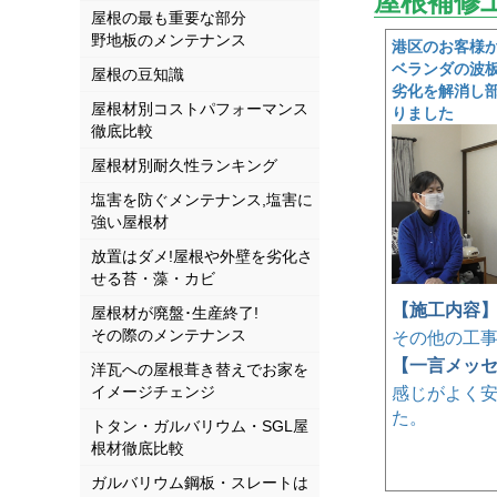
屋根補修
屋根の最も重要な部分
野地板のメンテナンス
港区のお客様
ベランダの波
屋根の豆知識
劣化を解消し
屋根材別コストパフォーマンス
りました
徹底比較
屋根材別耐久性ランキング
塩害を防ぐメンテナンス,塩害に
強い屋根材
放置はダメ!屋根や外壁を劣化さ
せる苔・藻・カビ
【施工内容
屋根材が廃盤･生産終了!
その際のメンテナンス
その他の工
【一言メッ
洋瓦への屋根葺き替えでお家を
イメージチェンジ
感じがよく
た。
トタン・ガルバリウム・SGL屋
根材徹底比較
ガルバリウム鋼板・スレートは