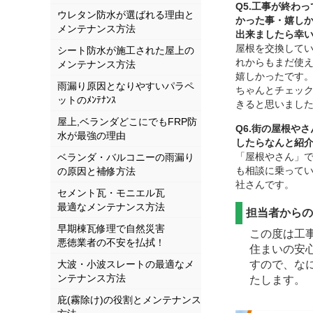
Q5.工事が終わ
ウレタン防水が選ばれる理由と
かった事・嬉し
メンテナンス方法
出来ましたら幸
屋根を交換して
シート防水が施工された屋上の
れからもまだ使
メンテナンス方法
嬉しかったです
雨漏り原因となりやすいパラペ
ちゃんとチェッ
ットのﾒﾝﾃﾅﾝｽ
きると思いまし
屋上,ベランダどこにでもFRP防
Q6.街の屋根や
水が最強の理由
したらなんと紹
「屋根やさん」
ベランダ・バルコニーの雨漏り
も相談に乗って
の原因と補修方法
社さんです。
セメント瓦・モニエル瓦
最適なメンテナンス方法
担当者から
早期棟瓦修理で自然災害
この度は工
悪徳業者の不安を払拭！
住まいの安
大波・小波スレートの最適なメ
すので、な
ンテナンス方法
たします。
庇(霧除け)の役割とメンテナンス