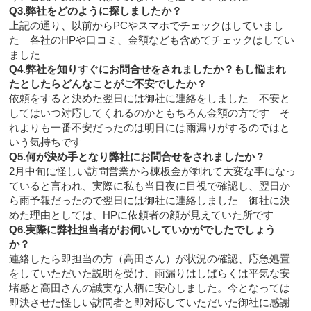
Q3.弊社をどのように探しましたか？
上記の通り、以前からPCやスマホでチェックはしていまし
た 各社のHPや口コミ、金額なども含めてチェックはしてい
ました
Q4.弊社を知りすぐにお問合せをされましたか？もし悩まれ
たとしたらどんなことがご不安でしたか？
依頼をすると決めた翌日には御社に連絡をしました 不安と
してはいつ対応してくれるのかともちろん金額の方です そ
れよりも一番不安だったのは明日には雨漏りがするのではと
いう気持ちです
Q5.何が決め手となり弊社にお問合せをされましたか？
2月中旬に怪しい訪問営業から棟板金が剥れて大変な事になっ
ていると言われ、実際に私も当日夜に目視で確認し、翌日か
ら雨予報だったので翌日には御社に連絡しました 御社に決
めた理由としては、HPに依頼者の顔が見えていた所です
Q6.実際に弊社担当者がお伺いしていかがでしたでしょう
か？
連絡したら即担当の方（高田さん）が状況の確認、応急処置
をしていただいた説明を受け、雨漏りはしばらくは平気な安
堵感と高田さんの誠実な人柄に安心しました。今となっては
即決させた怪しい訪問者と即対応していただいた御社に感謝