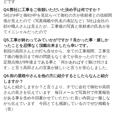
どです
Q4.弊社に工事をご依頼いただいた決め手は何ですか？
S社のHPと御社HPを見比らべて御社の方が依頼者との信頼関
係が見えたので（写真掲載や氏名の表記など）S社は会社の
顔や職人さんは見えたが、工事後の写真と依頼者の氏名が全
てイニシャルだったので
Q5.工事が終わってみていかがですか？良かった事・嬉しか
ったことを忌憚なく頂戴出来ましたら幸いです。
初回の高田さんとの打ち合せから、全ての工事期間、工事完
了後の報告日まで何の問題もなく全てが良かったのですが、
定期点検が9年後まである事と「何かあればすぐ駆け付けま
す」と言う高田さんの言葉が嬉しいと言うか安心しました。
Q6.街の屋根やさんを他の方に紹介するとしたらなんと紹介
しますか？
なんと紹介しますか？と言うより、すでに会社で御社や高田
さんの良さを伝えています 毎日メールで写真付で作業報告
がある事を含め今回書かせていただいた良い内容は一服しな
がら伝えています 今回とても感謝しているのでぜひ掲載を
（笑）