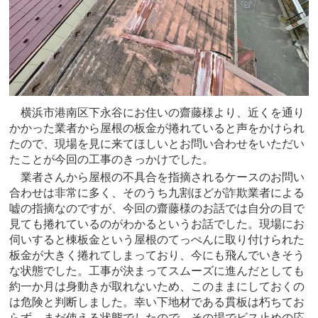
横浜市港南区下永谷にお住いの齋藤様より、近くを通り
かかった業者から屋根の板金が捲れていると声をかけられ
たので、現場を見に来てほしいとお問い合わせをいただい
たことが今回の工事のきっかけでした。
業者さんから屋根の不具合を指摘されるケースのお問い
合わせは非常に多く、そのうち九割ほどが詐欺業者による
嘘の指摘なのですが、今回の齋藤様のお話では自分の目で
見ても捲れているのがわかるというお話でした。現場にお
伺いすると棟板金という屋根のてっぺんに取り付けられた
板金が大きく捲れてしまっており、今にも飛んでいきそう
な状態でした。工事が決まってスムーズに進んだとしても
約一か月は身動きが取れないため、このままにしておくの
は危険と判断しました。幸い下地材である貫板は朽ちてお
らず、まだ使える状態でしたので、その場でビス止めの応