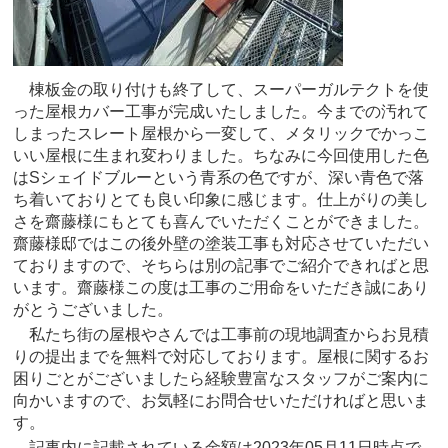
棟板金の取り付けも終了して、スーパーガルテクトを使
った屋根カバー工事が完成いたしました。今までの汚れて
しまったスレート屋根から一変して、メタリックでかっこ
いい屋根に生まれ変わりました。ちなみに今回使用した色
はSシェイドブルーという青系の色ですが、深い青色で落
ち着いておりとても良い印象に感じます。仕上がりの美し
さを齋藤様にもとても喜んでいただくことができました。
齋藤様邸ではこの後外壁の塗装工事も対応させていただい
ておりますので、そちらは別の記事でご紹介できればと思
います。齋藤様この度は工事のご用命をいただき誠にあり
がとうございました。
私たち街の屋根やさんでは工事前の現地調査からお見積
りの提出までを無料で対応しております。屋根に関するお
困りごとがございましたら経験豊富なスタッフがご案内に
向かいますので、お気軽にお問合せいただければと思いま
す。
記事内に記載されている金額は2023年05月11日時点で