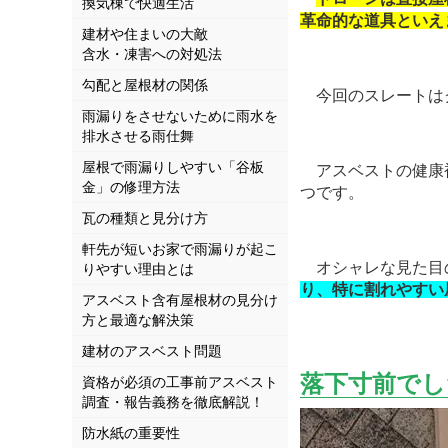
換気棟で快適生活
革命的な道具といえます
建材や住まいの大敵
含水・凍害への対処法
勾配と屋根材の関係
今回のスレートはク
雨漏りをさせないために雨水を
排水させる雨仕舞
屋根で雨漏りしやすい「谷板
アスベストの健康
金」の修理方法
つです。
瓦の種類と見分け方
軒先が短いお家で雨漏りが起こ
オシャレな見た目
りやすい理由とは
り、特に割れやすい屋根
アスベスト含有屋根材の見分け
方と最適な解決策
建材のアスベスト問題
落下寸前でし
資格が必須の工事前アスベスト
調査・報告義務を徹底解説！
防水紙の重要性