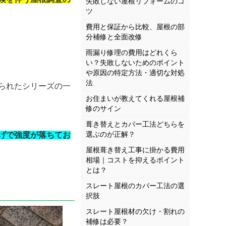
失敗しない屋根リフォームのコ
ツ
費用と保証から比較、屋根の部
分補修と全面改修
雨漏り修理の費用はどれくら
い？失敗しないためのポイント
や原因の特定方法・適切な対処
法
られたシリーズの一
お住まいが教えてくれる屋根補
修のサイン
葺き替えとカバー工法どちらを
選ぶのが正解？
げで強度が落ちてお
屋根葺き替え工事に掛かる費用
相場｜コストを抑えるポイント
とは？
スレート屋根のカバー工法の選
択肢
スレート屋根材の欠け・割れの
補修は必要？