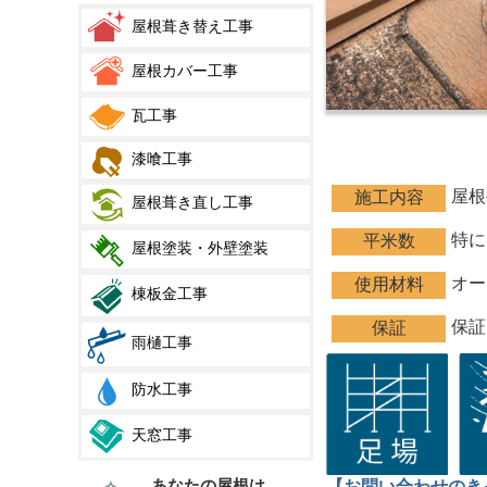
屋根葺き替え工事
屋根カバー工事
瓦工事
漆喰工事
屋根
施工内容
屋根葺き直し工事
特に
平米数
屋根塗装・外壁塗装
オー
使用材料
棟板金工事
保証
保証
雨樋工事
防水工事
天窓工事
あなたの屋根は
【お問い合わせのき