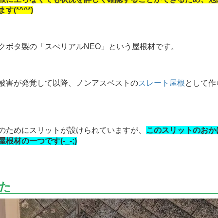
(*^^*)
ボタ製の「スぺリアルNEO」という屋根材です。
被害が発覚して以降、ノンアスベストの
スレート屋根
として作
のためにスリットが設けられていますが、
このスリットのおか
材の一つです(-_-;)
た