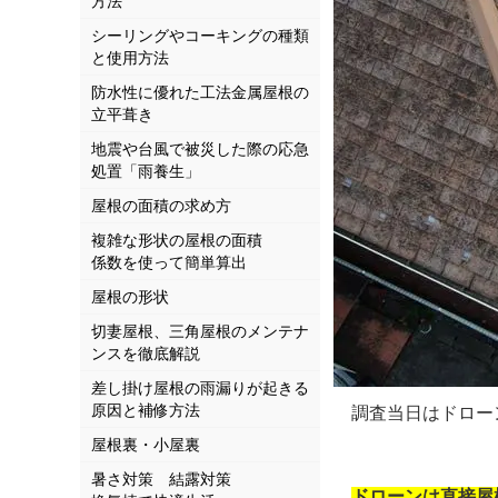
方法
シーリングやコーキングの種類
と使用方法
防水性に優れた工法金属屋根の
立平葺き
地震や台風で被災した際の応急
処置「雨養生」
屋根の面積の求め方
複雑な形状の屋根の面積
係数を使って簡単算出
屋根の形状
切妻屋根、三角屋根のメンテナ
ンスを徹底解説
差し掛け屋根の雨漏りが起きる
原因と補修方法
調査当日はドローン
屋根裏・小屋裏
暑さ対策 結露対策
ドローンは直接屋