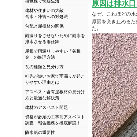
換気棟で快適生活
原因は排水口
建材や住まいの大敵
なぜ、これほどの水
含水・凍害への対処法
原因を突き止めるた
勾配と屋根材の関係
た。
雨漏りをさせないために雨水を
排水させる雨仕舞
屋根で雨漏りしやすい「谷板
金」の修理方法
瓦の種類と見分け方
軒先が短いお家で雨漏りが起こ
りやすい理由とは
アスベスト含有屋根材の見分け
方と最適な解決策
建材のアスベスト問題
資格が必須の工事前アスベスト
調査・報告義務を徹底解説！
防水紙の重要性