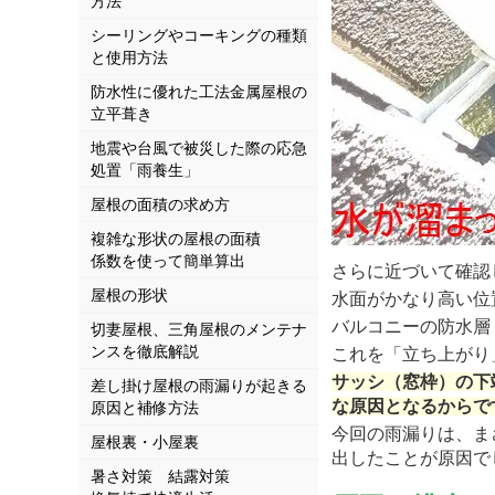
方法
シーリングやコーキングの種類
と使用方法
防水性に優れた工法金属屋根の
立平葺き
地震や台風で被災した際の応急
処置「雨養生」
屋根の面積の求め方
複雑な形状の屋根の面積
係数を使って簡単算出
さらに近づいて確認
屋根の形状
水面がかなり高い位
バルコニーの防水層
切妻屋根、三角屋根のメンテナ
ンスを徹底解説
これを「立ち上がり
サッシ（窓枠）の下
差し掛け屋根の雨漏りが起きる
な原因となるからで
原因と補修方法
今回の雨漏りは、ま
屋根裏・小屋裏
出したことが原因で
暑さ対策 結露対策