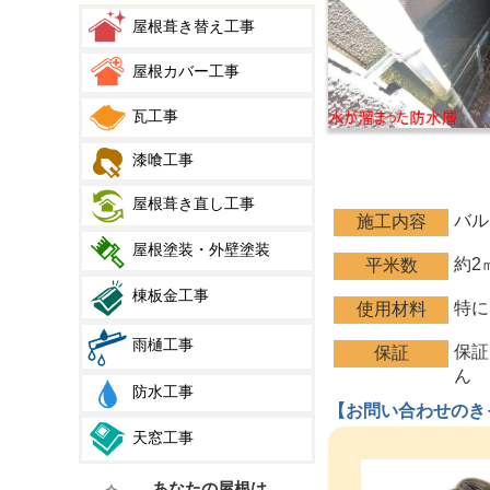
屋根葺き替え工事
屋根カバー工事
瓦工事
漆喰工事
屋根葺き直し工事
バル
施工内容
屋根塗装・外壁塗装
約2
平米数
棟板金工事
特に
使用材料
雨樋工事
保証
保証
ん
防水工事
【お問い合わせのき
天窓工事
あなたの屋根は