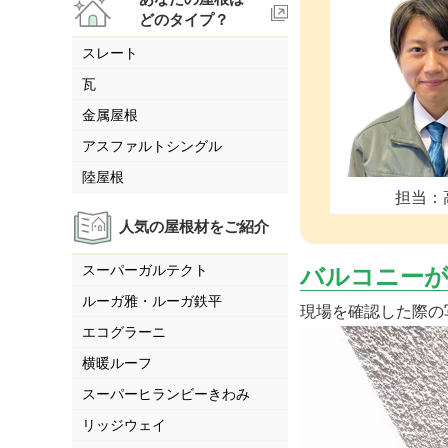
どのタイプ？
スレート
瓦
金属屋根
アスファルトシングル
陸屋根
担当：
人気の屋根材をご紹介
スーパーガルテクト
バルコニー
ルーガ雅・ルーガ鉄平
現場を確認した際の
エコグラーニ
横暖ルーフ
スーパーヒランビーきわみ
リッジウェイ