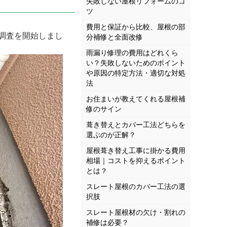
失敗しない屋根リフォームのコ
ツ
費用と保証から比較、屋根の部
調査を開始しまし
分補修と全面改修
雨漏り修理の費用はどれくら
い？失敗しないためのポイント
や原因の特定方法・適切な対処
法
お住まいが教えてくれる屋根補
修のサイン
葺き替えとカバー工法どちらを
選ぶのが正解？
屋根葺き替え工事に掛かる費用
相場｜コストを抑えるポイント
とは？
スレート屋根のカバー工法の選
択肢
スレート屋根材の欠け・割れの
補修は必要？