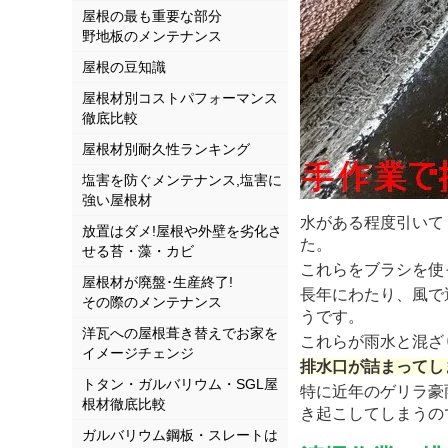
屋根の最も重要な部分
野地板のメンテナンス
屋根の豆知識
屋根材別コストパフォーマンス
徹底比較
屋根材別耐久性ランキング
塩害を防ぐメンテナンス,塩害に
強い屋根材
水がある程度引いて
放置はダメ!屋根や外壁を劣化さ
た。
せる苔・藻・カビ
これらをブラシを使
屋根材が廃盤･生産終了!
長年にわたり、風で
その際のメンテナンス
うです。
洋瓦への屋根葺き替えでお家を
これらが雨水と混ざ
イメージチェンジ
排水口が詰まってし
トタン・ガルバリウム・SGL屋
特に近年のゲリラ豪
根材徹底比較
き起こしてしまうの
ガルバリウム鋼板・スレートは