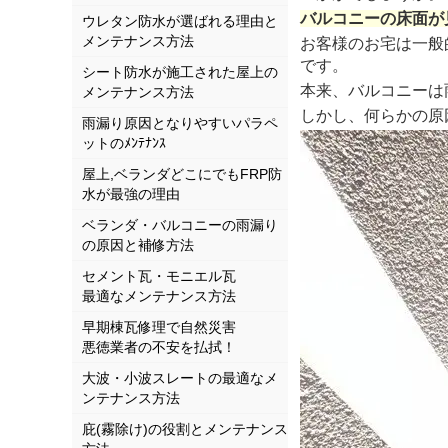
バルコニーの床面が
ウレタン防水が選ばれる理由と
メンテナンス方法
お客様のお宅は一般
です。
シート防水が施工された屋上の
本来、バルコニーは
メンテナンス方法
しかし、何らかの原
雨漏り原因となりやすいパラペ
ットのﾒﾝﾃﾅﾝｽ
屋上,ベランダどこにでもFRP防
水が最強の理由
ベランダ・バルコニーの雨漏り
の原因と補修方法
セメント瓦・モニエル瓦
最適なメンテナンス方法
早期棟瓦修理で自然災害
悪徳業者の不安を払拭！
大波・小波スレートの最適なメ
ンテナンス方法
庇(霧除け)の役割とメンテナンス