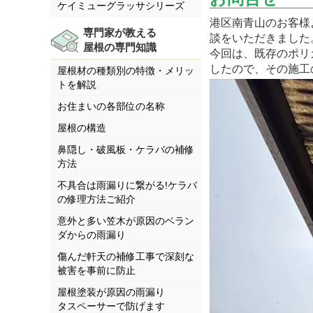
ケイミューグラッサシリーズ
港区南青山のお客様
専門家が教える
談をいただきました
屋根の専門知識
今回は、既存のポリ
したので、その施工
屋根材の種類別の特徴・メリッ
トを解説
お住まいの各部位の名称
屋根の構造
鼻隠し・破風板・ケラバの補修
方法
不具合は雨漏りに繋がる!ケラバ
の修理方法ご紹介
意外と多い笠木が原因のベラン
ダからの雨漏り
傷んだ軒天の補修工事で深刻な
被害を事前に防止
屋根塗装が原因の雨漏り
タスペーサーで防げます