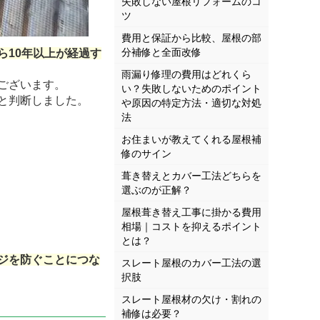
失敗しない屋根リフォームのコ
ツ
費用と保証から比較、屋根の部
分補修と全面改修
ら10年以上が経過す
雨漏り修理の費用はどれくら
ございます。
い？失敗しないためのポイント
と判断しました。
や原因の特定方法・適切な対処
法
お住まいが教えてくれる屋根補
修のサイン
葺き替えとカバー工法どちらを
選ぶのが正解？
屋根葺き替え工事に掛かる費用
相場｜コストを抑えるポイント
とは？
ジを防ぐことにつな
スレート屋根のカバー工法の選
択肢
スレート屋根材の欠け・割れの
補修は必要？