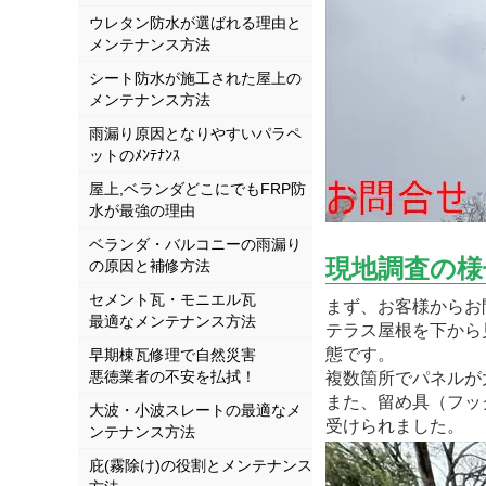
ウレタン防水が選ばれる理由と
メンテナンス方法
シート防水が施工された屋上の
メンテナンス方法
雨漏り原因となりやすいパラペ
ットのﾒﾝﾃﾅﾝｽ
屋上,ベランダどこにでもFRP防
水が最強の理由
ベランダ・バルコニーの雨漏り
現地調査の様
の原因と補修方法
セメント瓦・モニエル瓦
まず、お客様からお
最適なメンテナンス方法
テラス屋根を下から
態です。
早期棟瓦修理で自然災害
悪徳業者の不安を払拭！
複数箇所でパネルが
また、留め具（フッ
大波・小波スレートの最適なメ
受けられました。
ンテナンス方法
庇(霧除け)の役割とメンテナンス