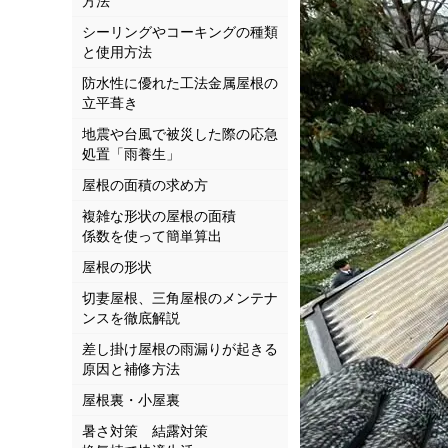
方法
シーリングやコーキングの種類
と使用方法
防水性に優れた工法金属屋根の
立平葺き
地震や台風で被災した際の応急
処置「雨養生」
屋根の面積の求め方
複雑な形状の屋根の面積
係数を使って簡単算出
屋根の形状
切妻屋根、三角屋根のメンテナ
ンスを徹底解説
差し掛け屋根の雨漏りが起きる
原因と補修方法
屋根裏・小屋裏
暑さ対策 結露対策