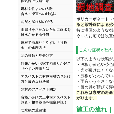
換気棟で快適生活
建材や住まいの大敵
含水・凍害への対処法
ポリカーボネート（
勾配と屋根材の関係
ると紫外線による劣
雨漏りをさせないために雨水を
特に港区のような都
排水させる雨仕舞
今回のお宅では設置
屋根で雨漏りしやすい「谷板
金」の修理方法
こんな症状が出た
瓦の種類と見分け方
以下のような状態が
軒先が短いお家で雨漏りが起こ
・波板が黄色や茶色
りやすい理由とは
・光が透けにくくな
・波板がたわんでい
アスベスト含有屋根材の見分け
・雨音がうるさくな
方と最適な解決策
・留め具が錆びて浮
建材のアスベスト問題
これらは素材の寿命
資格が必須の工事前アスベスト
がります。
調査・報告義務を徹底解説！
施工の流れ｜
防水紙の重要性