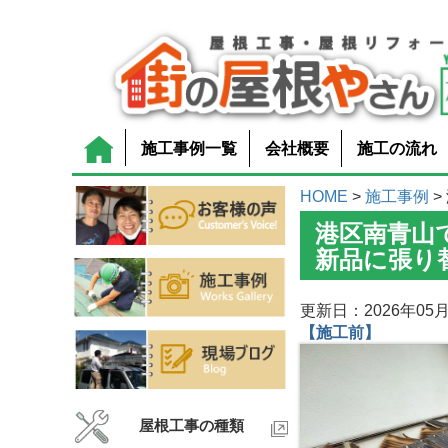
施工事例一覧
会社概要
施工の流れ
HOME
>
施工事例
>
港区南青山
新品に張り
更新日：2026年05月
【施工前】
屋根工事の種類