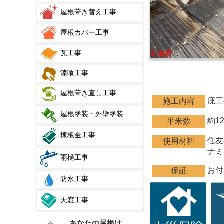
屋根葺き替え工事
屋根カバー工事
瓦工事
漆喰工事
屋根葺き直し工事
庇工
施工内容
屋根塗装・外壁塗装
約1
平米数
棟板金工事
住友
使用材料
ナミ
雨樋工事
お付
保証
防水工事
天窓工事
あなたの屋根は