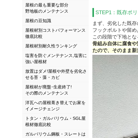
屋根の最も重要な部分
野地板のメンテナンス
STEP1：既存ポ
屋根の豆知識
まず、劣化した既存
フックボルトや留め
屋根材別コストパフォーマンス
徹底比較
この段階で下地とな
骨組み自体に腐食や
屋根材別耐久性ランキング
たので、そのまま新
塩害を防ぐメンテナンス,塩害に
強い屋根材
放置はダメ!屋根や外壁を劣化さ
せる苔・藻・カビ
屋根材が廃盤･生産終了!
その際のメンテナンス
洋瓦への屋根葺き替えでお家を
イメージチェンジ
トタン・ガルバリウム・SGL屋
根材徹底比較
ガルバリウム鋼板・スレートは