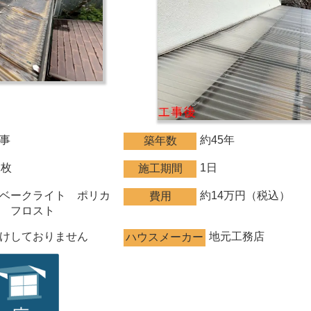
事
約45年
築年数
2枚
1日
施工期間
ベークライト ポリカ
約14万円（税込）
費用
 フロスト
けしておりません
地元工務店
ハウスメーカー