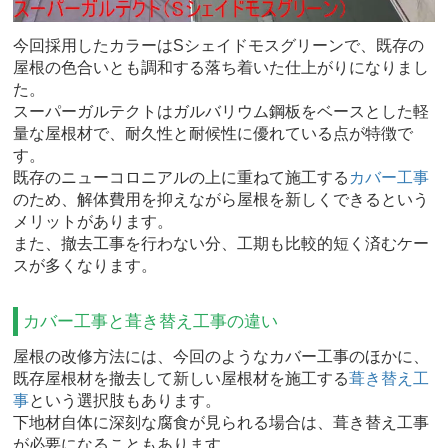
今回採用したカラーはSシェイドモスグリーンで、既存の
屋根の色合いとも調和する落ち着いた仕上がりになりまし
た。
スーパーガルテクトはガルバリウム鋼板をベースとした軽
量な屋根材で、耐久性と耐候性に優れている点が特徴で
す。
既存のニューコロニアルの上に重ねて施工する
カバー工事
のため、解体費用を抑えながら屋根を新しくできるという
メリットがあります。
また、撤去工事を行わない分、工期も比較的短く済むケー
スが多くなります。
カバー工事と葺き替え工事の違い
屋根の改修方法には、今回のようなカバー工事のほかに、
既存屋根材を撤去して新しい屋根材を施工する
葺き替え工
事
という選択肢もあります。
下地材自体に深刻な腐食が見られる場合は、葺き替え工事
が必要になることもあります。