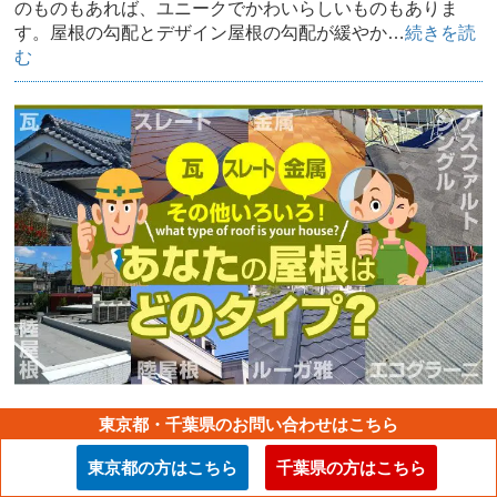
のものもあれば、ユニークでかわいらしいものもありま
す。屋根の勾配とデザイン屋根の勾配が緩やか…
続きを読
む
瓦・スレート・金属 あなたの屋根はどのタイプ？
東京都・千葉県のお問い合わせはこちら
和風と洋風のテイスト、現代的と伝統的の時代感、現在
東京都の方はこちら
千葉県の方はこちら
はそれらの枠を飛び越えた様々なデザインの建築が増えま