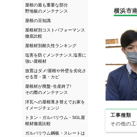
屋根の最も重要な部分
横浜市
野地板のメンテナンス
屋根の豆知識
屋根材別コストパフォーマンス
徹底比較
屋根材別耐久性ランキング
塩害を防ぐメンテナンス,塩害に
強い屋根材
放置はダメ!屋根や外壁を劣化さ
せる苔・藻・カビ
屋根材が廃盤･生産終了!
その際のメンテナンス
洋瓦への屋根葺き替えでお家を
イメージチェンジ
工事種類
トタン・ガルバリウム・SGL屋
根材徹底比較
その他の工
ガルバリウム鋼板・スレートは