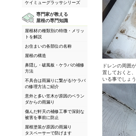
ケイミューグラッサシリーズ
専門家が教える
屋根の専門知識
屋根材の種類別の特徴・メリッ
トを解説
お住まいの各部位の名称
屋根の構造
鼻隠し・破風板・ケラバの補修
ドレンの周囲
方法
置しておくと
いる事でしょ
不具合は雨漏りに繋がる!ケラバ
の修理方法ご紹介
意外と多い笠木が原因のベラン
ダからの雨漏り
傷んだ軒天の補修工事で深刻な
被害を事前に防止
屋根塗装が原因の雨漏り
タスペーサーで防げます