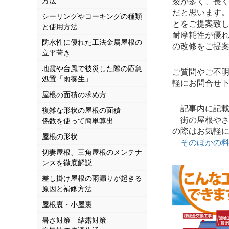
方法
裂が多く、長
だと思います
シーリングやコーキングの種類
とをご提案致
と使用方法
耐摩耗性が優
防水性に優れた工法金属屋根の
の改修をご提
立平葺き
地震や台風で被災した際の応急
ご質問やご不
処置「雨養生」
軽にお問合せ
屋根の面積の求め方
記事内に記載さ
複雑な形状の屋根の面積
街の屋根やさ
係数を使って簡単算出
の際はお気軽
屋根の形状
そのほかの
切妻屋根、三角屋根のメンテナ
ンスを徹底解説
差し掛け屋根の雨漏りが起きる
原因と補修方法
屋根裏・小屋裏
暑さ対策 結露対策