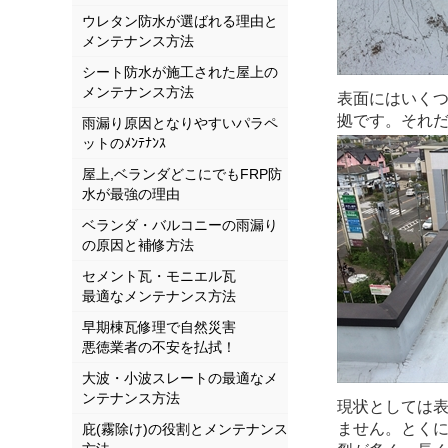
ウレタン防水が選ばれる理由と
メンテナンス方法
シート防水が施工された屋上の
メンテナンス方法
表面にはいく
拠です。それ
雨漏り原因となりやすいパラペ
ットのﾒﾝﾃﾅﾝｽ
屋上,ベランダどこにでもFRP防
水が最強の理由
ベランダ・バルコニーの雨漏り
の原因と補修方法
セメント瓦・モニエル瓦
最適なメンテナンス方法
早期棟瓦修理で自然災害
悪徳業者の不安を払拭！
大波・小波スレートの最適なメ
ンテナンス方法
現状としては
ません。とく
庇(霧除け)の役割とメンテナンス