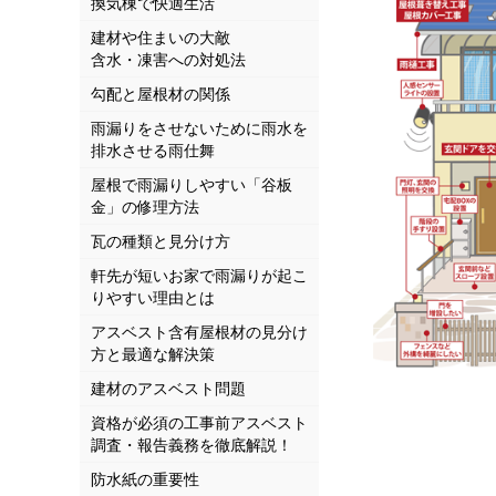
換気棟で快適生活
建材や住まいの大敵
含水・凍害への対処法
勾配と屋根材の関係
雨漏りをさせないために雨水を
排水させる雨仕舞
屋根で雨漏りしやすい「谷板
金」の修理方法
瓦の種類と見分け方
軒先が短いお家で雨漏りが起こ
りやすい理由とは
アスベスト含有屋根材の見分け
方と最適な解決策
建材のアスベスト問題
資格が必須の工事前アスベスト
調査・報告義務を徹底解説！
防水紙の重要性