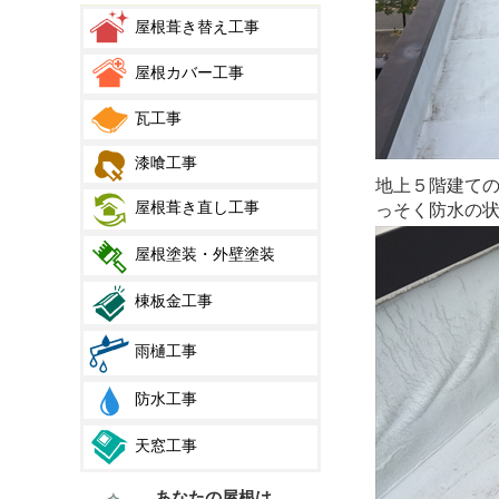
屋根葺き替え工事
屋根カバー工事
瓦工事
漆喰工事
地上５階建て
屋根葺き直し工事
っそく防水の
屋根塗装・外壁塗装
棟板金工事
雨樋工事
防水工事
天窓工事
あなたの屋根は