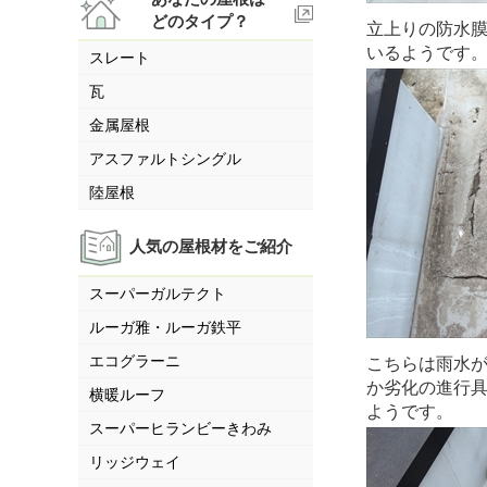
どのタイプ？
立上りの防水
いるようです
スレート
瓦
金属屋根
アスファルトシングル
陸屋根
人気の屋根材をご紹介
スーパーガルテクト
ルーガ雅・ルーガ鉄平
エコグラーニ
こちらは雨水
か劣化の進行
横暖ルーフ
ようです。
スーパーヒランビーきわみ
リッジウェイ