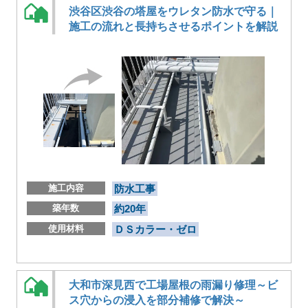
渋谷区渋谷の塔屋をウレタン防水で守る｜
施工の流れと長持ちさせるポイントを解説
施工内容
防水工事
築年数
約20年
使用材料
ＤＳカラー・ゼロ
大和市深見西で工場屋根の雨漏り修理～ビ
ス穴からの浸入を部分補修で解決～