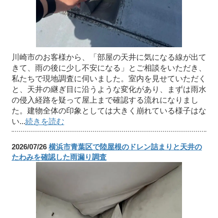
川崎市のお客様から、「部屋の天井に気になる線が出て
きて、雨の後に少し不安になる」とご相談をいただき、
私たちで現地調査に伺いました。室内を見せていただく
と、天井の継ぎ目に沿うような変化があり、まずは雨水
の侵入経路を疑って屋上まで確認する流れになりまし
た。建物全体の印象としては大きく崩れている様子はな
い...
続きを読む
2026/07/26
横浜市青葉区で陸屋根のドレン詰まりと天井の
たわみを確認した雨漏り調査