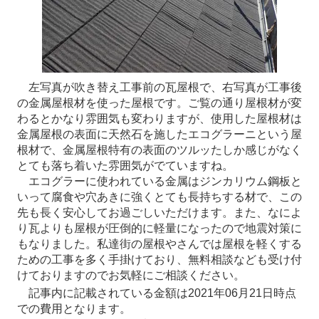
左写真が吹き替え工事前の瓦屋根で、右写真が工事後
の金属屋根材を使った屋根です。ご覧の通り屋根材が変
わるとかなり雰囲気も変わりますが、使用した屋根材は
金属屋根の表面に天然石を施したエコグラーニという屋
根材で、金属屋根特有の表面のツルッたしか感じがなく
とても落ち着いた雰囲気がでていますね。
エコグラーに使われている金属はジンカリウム鋼板と
いって腐食や穴あきに強くとても長持ちする材で、この
先も長く安心してお過ごしいただけます。また、なによ
り瓦よりも屋根が圧倒的に軽量になったので地震対策に
もなりました。私達街の屋根やさんでは屋根を軽くする
ための工事を多く手掛けており、無料相談なども受け付
けておりますのでお気軽にご相談ください。
記事内に記載されている金額は2021年06月21日時点
での費用となります。