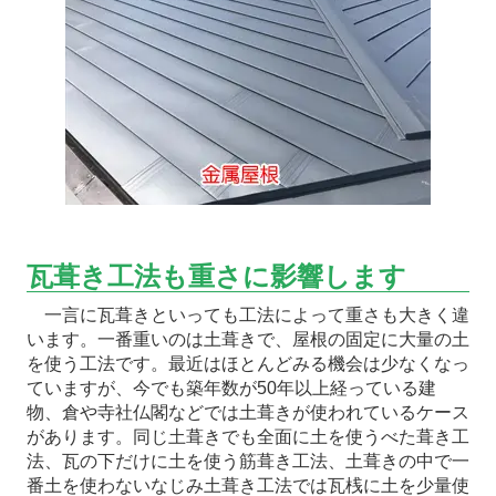
瓦葺き工法も重さに影響します
一言に瓦葺きといっても工法によって重さも大きく違
います。一番重いのは土葺きで、屋根の固定に大量の土
を使う工法です。最近はほとんどみる機会は少なくなっ
ていますが、今でも築年数が50年以上経っている建
物、倉や寺社仏閣などでは土葺きが使われているケース
があります。同じ土葺きでも全面に土を使うべた葺き工
法、瓦の下だけに土を使う筋葺き工法、土葺きの中で一
番土を使わないなじみ土葺き工法では瓦桟に土を少量使