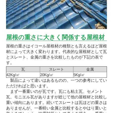
屋根の重さに大きく関係する屋根材
屋根の重さはイコール屋根材の種類とも言えるほど屋根
材によって大きく変わります。代表的な屋根材として瓦
とスレート、金属の重さを比較したものが下記の表で
す。
瓦
スレート
金属
42Kg/㎡
20Kg/㎡
5Kg/㎡
製品によって違いはあるものの、一つの参考にしてい
ただければと思います。
まず一番重いのが瓦です。瓦にも粘土瓦、セメント
瓦、モニエル瓦がありますが総じて他の屋根材と比較し
重い傾向にあります。続いてスレートは瓦ほどの重さは
ありませんが、一番軽い金属と比較するとやはり重いと