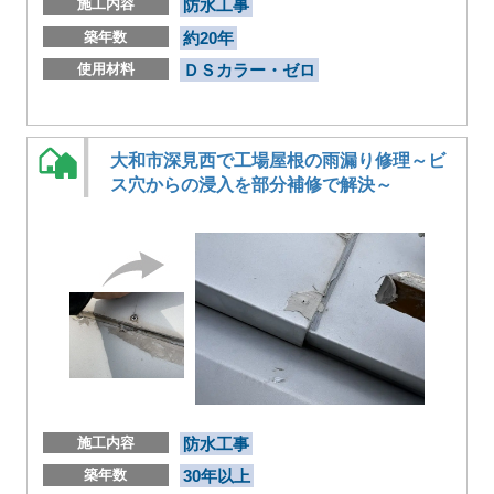
施工内容
防水工事
築年数
約20年
使用材料
ＤＳカラー・ゼロ
大和市深見西で工場屋根の雨漏り修理～ビ
ス穴からの浸入を部分補修で解決～
施工内容
防水工事
築年数
30年以上