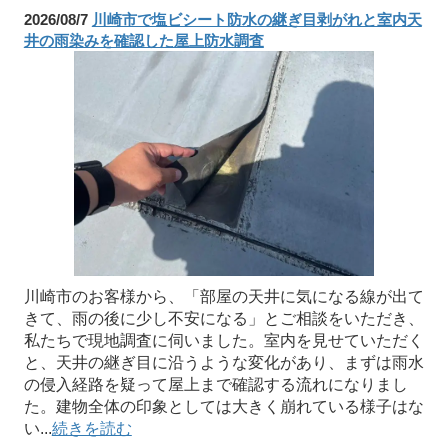
2026/08/7
川崎市で塩ビシート防水の継ぎ目剥がれと室内天
井の雨染みを確認した屋上防水調査
川崎市のお客様から、「部屋の天井に気になる線が出て
きて、雨の後に少し不安になる」とご相談をいただき、
私たちで現地調査に伺いました。室内を見せていただく
と、天井の継ぎ目に沿うような変化があり、まずは雨水
の侵入経路を疑って屋上まで確認する流れになりまし
た。建物全体の印象としては大きく崩れている様子はな
い...
続きを読む