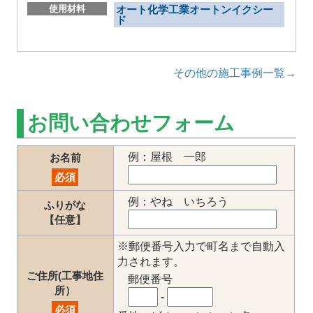
使用材料
オート化学工業オートンイクシー
ド
その他の施工事例一覧→
お問い合わせフォーム
例：屋根 一郎
お名前
必須
例：やね いちろう
ふりがな
【任意】
※郵便番号入力で町名まで自動入
力されます。
ご住所(工事地住
郵便番号
所）
-
必須