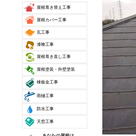
屋根葺き替え工事
屋根カバー工事
瓦工事
漆喰工事
屋根葺き直し工事
屋根塗装・外壁塗装
棟板金工事
雨樋工事
防水工事
天窓工事
あなたの屋根は