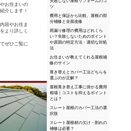
失敗しない屋根リフォームのコ
やお住まいの
ツ
紹介します！
費用と保証から比較、屋根の部
分補修と全面改修
内容やお住ま
雨漏り修理の費用はどれくら
をより詳しく
い？失敗しないためのポイント
や原因の特定方法・適切な対処
でぜひご覧に
法
お住まいが教えてくれる屋根補
修のサイン
葺き替えとカバー工法どちらを
選ぶのが正解？
屋根葺き替え工事に掛かる費用
相場｜コストを抑えるポイント
とは？
スレート屋根のカバー工法の選
択肢
スレート屋根材の欠け・割れの
補修は必要？