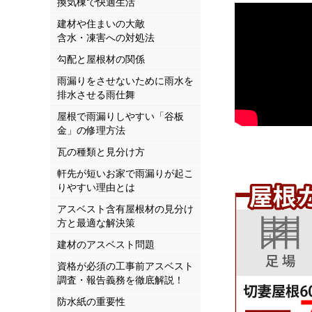
換気棟で快適生活
建材や住まいの大敵
含水・凍害への対処法
勾配と屋根材の関係
雨漏りをさせないために雨水を
排水させる雨仕舞
屋根で雨漏りしやすい「谷板
金」の修理方法
瓦の種類と見分け方
軒先が短いお家で雨漏りが起こ
りやすい理由とは
アスベスト含有屋根材の見分け
方と最適な解決策
建材のアスベスト問題
資格が必須の工事前アスベスト
調査・報告義務を徹底解説！
防水紙の重要性