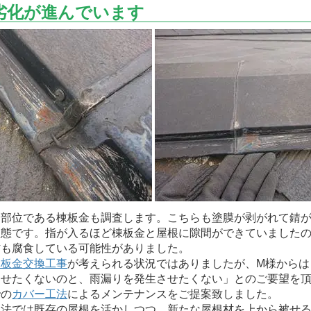
劣化が進んでいます
部位である棟板金も調査します。こちらも塗膜が剥がれて錆が
状態です。指が入るほど棟板金と屋根に隙間ができていました
材も腐食している可能性がありました。
棟板金交換工事
が考えられる状況ではありましたが、M様からは
わせたくないのと、雨漏りを発生させたくない」とのご要望を
での
カバー工法
によるメンテナンスをご提案致しました。
法では既存の屋根を活かしつつ、新たな屋根材を上から被せる