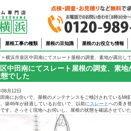
屋根工事の種類
屋根の豆知識
屋根のお役立ち情報
グ
> 横浜市泉区中田南にてスレート屋根の調査、素地が露出している
泉区中田南にてスレート屋根の調査、素地
状態でした
08月12日
田南にお住いで、屋根のメンテナンスをご検討されているM様
。築46年が経過しているお住いで、以前に
スレート
への葺き
とです。さっそく現地へお伺いし、屋根の状態を確認させてい