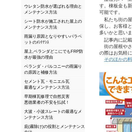
す。棟板金も
ウレタン防水が選ばれる理由と
メンテナンス方法
可能です。
私たち街の屋
シート防水が施工された屋上の
保し、お客様
メンテナンス方法
多いかと思い
雨漏り原因となりやすいパラペ
記事内に記載さ
ットのﾒﾝﾃﾅﾝｽ
街の屋根やさ
屋上,ベランダどこにでもFRP防
の際はお気軽
水が最強の理由
そのほかの
ベランダ・バルコニーの雨漏り
の原因と補修方法
セメント瓦・モニエル瓦
最適なメンテナンス方法
早期棟瓦修理で自然災害
悪徳業者の不安を払拭！
大波・小波スレートの最適なメ
ンテナンス方法
庇(霧除け)の役割とメンテナンス