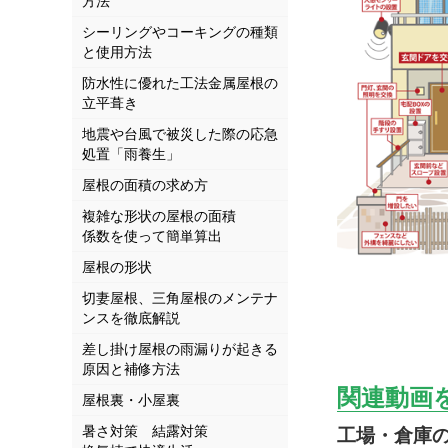
方法
シーリングやコーキングの種類
と使用方法
防水性に優れた工法金属屋根の
立平葺き
地震や台風で被災した際の応急
処置「雨養生」
屋根の面積の求め方
複雑な形状の屋根の面積
係数を使って簡単算出
屋根の形状
切妻屋根、三角屋根のメンテナ
ンスを徹底解説
差し掛け屋根の雨漏りが起きる
原因と補修方法
関連動画
屋根裏・小屋裏
暑さ対策 結露対策
工場・倉庫