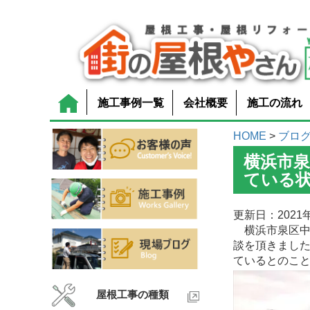
施工事例一覧
会社概要
施工の流れ
HOME
>
ブロ
横浜市
ている
更新日：2021年
横浜市泉区中
談を頂きました
ているとのこ
屋根工事の種類