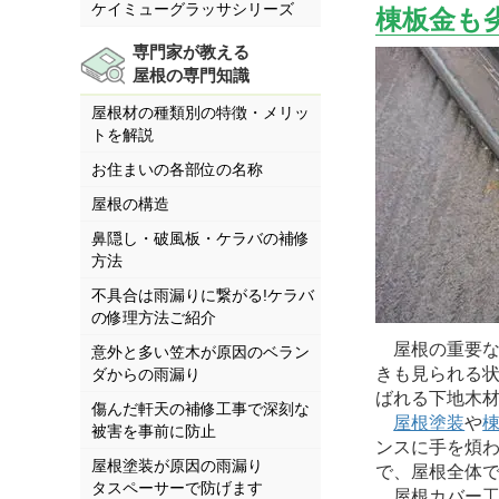
ケイミューグラッサシリーズ
棟板金も
専門家が教える
屋根の専門知識
屋根材の種類別の特徴・メリッ
トを解説
お住まいの各部位の名称
屋根の構造
鼻隠し・破風板・ケラバの補修
方法
不具合は雨漏りに繋がる!ケラバ
の修理方法ご紹介
屋根の重要な
意外と多い笠木が原因のベラン
きも見られる
ダからの雨漏り
ばれる下地木
傷んだ軒天の補修工事で深刻な
屋根塗装
や
被害を事前に防止
ンスに手を煩
屋根塗装が原因の雨漏り
で、屋根全体
タスペーサーで防げます
屋根カバー工