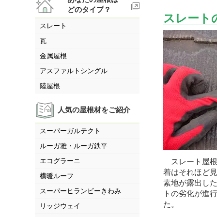
どのタイプ？
スレート
スレート
瓦
金属屋根
アスファルトシングル
陸屋根
人気の屋根材をご紹介
スーパーガルテクト
ルーガ雅・ルーガ鉄平
エコグラーニ
スレート屋根
着はそれほど
横暖ルーフ
素地が露出し
スーパーヒランビーきわみ
トの劣化が進
た。
リッジウェイ