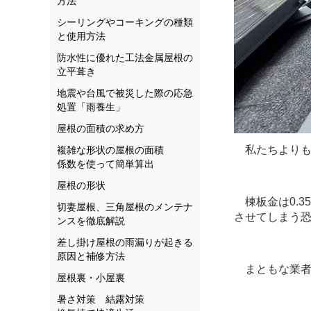
方法
シーリングやコーキングの種類
と使用方法
防水性に優れた工法金属屋根の
立平葺き
地震や台風で被災した際の応急
処置「雨養生」
屋根の面積の求め方
私たちよりも
複雑な形状の屋根の面積
係数を使って簡単算出
屋根の形状
棟板金は0.3
切妻屋根、三角屋根のメンテナ
させてしまう
ンスを徹底解説
差し掛け屋根の雨漏りが起きる
原因と補修方法
まともな業者さ
屋根裏・小屋裏
暑さ対策 結露対策