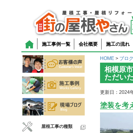
施工事例一覧
会社概要
施工の流れ
HOME
>
ブロ
相模原
ただい
更新日：2024年
塗装を考
屋根工事の種類