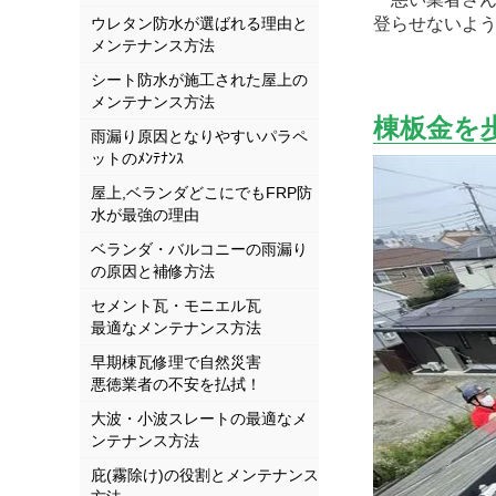
ウレタン防水が選ばれる理由と
登らせないよ
メンテナンス方法
シート防水が施工された屋上の
メンテナンス方法
棟板金を
雨漏り原因となりやすいパラペ
ットのﾒﾝﾃﾅﾝｽ
屋上,ベランダどこにでもFRP防
水が最強の理由
ベランダ・バルコニーの雨漏り
の原因と補修方法
セメント瓦・モニエル瓦
最適なメンテナンス方法
早期棟瓦修理で自然災害
悪徳業者の不安を払拭！
大波・小波スレートの最適なメ
ンテナンス方法
庇(霧除け)の役割とメンテナンス