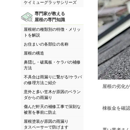
ケイミューグラッサシリーズ
専門家が教える
屋根の専門知識
屋根材の種類別の特徴・メリッ
トを解説
お住まいの各部位の名称
屋根の構造
鼻隠し・破風板・ケラバの補修
方法
不具合は雨漏りに繋がる!ケラバ
の修理方法ご紹介
屋根の劣化が
意外と多い笠木が原因のベラン
ダからの雨漏り
傷んだ軒天の補修工事で深刻な
棟板金を確認し
被害を事前に防止
屋根塗装が原因の雨漏り
タスペーサーで防げます
悪い業者さん