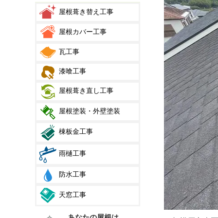
屋根葺き替え工事
屋根カバー工事
瓦工事
漆喰工事
屋根葺き直し工事
屋根塗装・外壁塗装
棟板金工事
雨樋工事
防水工事
天窓工事
あなたの屋根は