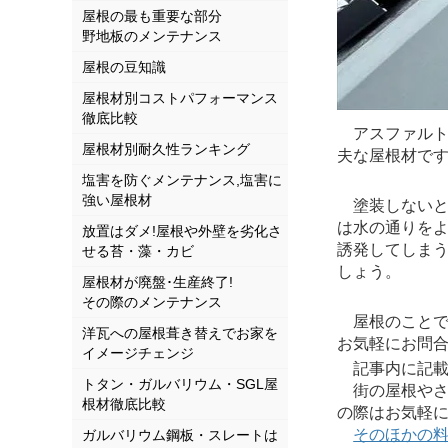
屋根の最も重要な部分
野地板のメンテナンス
屋根の豆知識
屋根材別コストパフォーマンス
徹底比較
アスファルト
屋根材別耐久性ランキング
夫な屋根材で
塩害を防ぐメンテナンス,塩害に
強い屋根材
塗装しないと
は水の通りを
放置はダメ!屋根や外壁を劣化さ
誘発してしま
せる苔・藻・カビ
しょう。
屋根材が廃盤･生産終了!
その際のメンテナンス
屋根のことで
洋瓦への屋根葺き替えでお家を
お気軽にお問
イメージチェンジ
記事内に記載さ
トタン・ガルバリウム・SGL屋
街の屋根やさ
根材徹底比較
の際はお気軽
そのほかの
ガルバリウム鋼板・スレートは