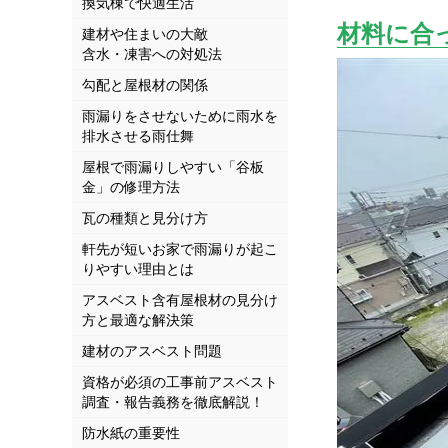
換気棟で快適生活
材料に合
建材や住まいの大敵
含水・凍害への対処法
勾配と屋根材の関係
雨漏りをさせないために雨水を
排水させる雨仕舞
屋根で雨漏りしやすい「谷板
金」の修理方法
瓦の種類と見分け方
軒先が短いお家で雨漏りが起こ
りやすい理由とは
アスベスト含有屋根材の見分け
方と最適な解決策
建材のアスベスト問題
資格が必須の工事前アスベスト
調査・報告義務を徹底解説！
防水紙の重要性