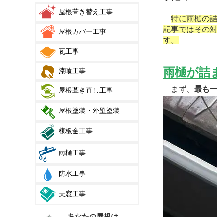
屋根葺き替え工事
特に雨樋の
記事ではその
屋根カバー工事
す。
瓦工事
雨樋が詰
漆喰工事
まず、
最も
屋根葺き直し工事
屋根塗装・外壁塗装
棟板金工事
雨樋工事
防水工事
天窓工事
あなたの屋根は