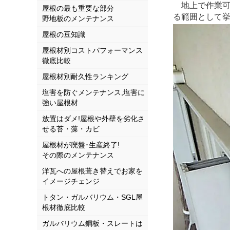
地上で作業可
屋根の最も重要な部分
る範囲として挙げ
野地板のメンテナンス
屋根の豆知識
屋根材別コストパフォーマンス
徹底比較
屋根材別耐久性ランキング
塩害を防ぐメンテナンス,塩害に
強い屋根材
放置はダメ!屋根や外壁を劣化さ
せる苔・藻・カビ
屋根材が廃盤･生産終了!
その際のメンテナンス
洋瓦への屋根葺き替えでお家を
イメージチェンジ
トタン・ガルバリウム・SGL屋
根材徹底比較
ガルバリウム鋼板・スレートは