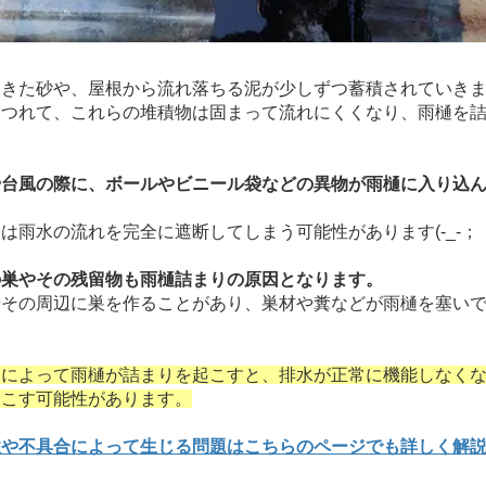
きた砂や、屋根から流れ落ちる泥が少しずつ蓄積されていき
つれて、これらの堆積物は固まって流れにくくなり、雨樋を詰
や台風の際に、ボールやビニール袋などの異物が雨樋に入り込
雨水の流れを完全に遮断してしまう可能性があります(-_-；
の巣やその残留物も雨樋詰まりの原因となります。
その周辺に巣を作ることがあり、巣材や糞などが雨樋を塞いで
因によって雨樋が詰まりを起こすと、排水が正常に機能しなく
起こす可能性があります。
性や不具合によって生じる問題はこちらのページでも詳しく解