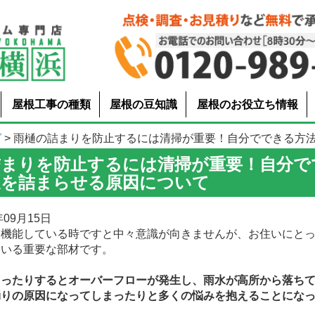
屋根工事の種類
屋根の豆知識
屋根のお役立ち情報
グ
> 雨樋の詰まりを防止するには清掃が重要！自分でできる方法や雨
詰まりを防止するには清掃が重要！自分で
樋を詰まらせる原因について
09月15日
機能している時ですと中々意識が向きませんが、お住いにとっ
ている重要な部材です。
まったりするとオーバーフローが発生し、雨水が高所から落ち
漏りの原因になってしまったりと多くの悩みを抱えることにな