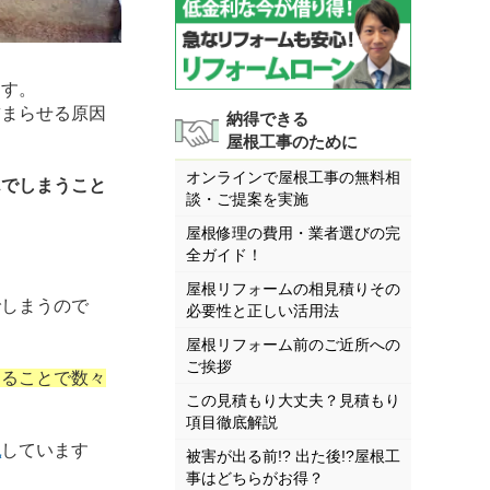
ます。
まらせる原因
納得できる
屋根工事のために
オンラインで屋根工事の無料相
んでしまうこと
談・ご提案を実施
屋根修理の費用・業者選びの完
全ガイド！
屋根リフォームの相見積りその
しまうので
必要性と正しい活用法
屋根リフォーム前のご近所への
ご挨拶
なることで数々
この見積もり大丈夫？見積もり
項目徹底解説
説
しています
被害が出る前!? 出た後!?屋根工
事はどちらがお得？