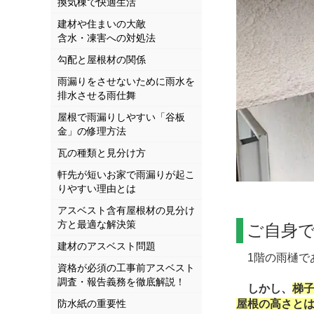
換気棟で快適生活
建材や住まいの大敵
含水・凍害への対処法
勾配と屋根材の関係
雨漏りをさせないために雨水を
排水させる雨仕舞
屋根で雨漏りしやすい「谷板
金」の修理方法
瓦の種類と見分け方
軒先が短いお家で雨漏りが起こ
りやすい理由とは
アスベスト含有屋根材の見分け
方と最適な解決策
ご自身
建材のアスベスト問題
1階の雨樋で
資格が必須の工事前アスベスト
調査・報告義務を徹底解説！
しかし、
梯
防水紙の重要性
屋根の高さとは