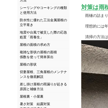
方法
対策は雨
シーリングやコーキングの種類
と使用方法
雨樋の詰まり
防水性に優れた工法金属屋根の
立平葺き
理想的には年
地震や台風で被災した際の応急
清掃の方法は
処置「雨養生」
屋根の面積の求め方
複雑な形状の屋根の面積
係数を使って簡単算出
屋根の形状
切妻屋根、三角屋根のメンテナ
ンスを徹底解説
差し掛け屋根の雨漏りが起きる
原因と補修方法
屋根裏・小屋裏
暑さ対策 結露対策