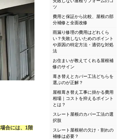
失敗しない屋根リフォームのコ
ツ
費用と保証から比較、屋根の部
分補修と全面改修
雨漏り修理の費用はどれくら
い？失敗しないためのポイント
や原因の特定方法・適切な対処
法
お住まいが教えてくれる屋根補
修のサイン
葺き替えとカバー工法どちらを
選ぶのが正解？
屋根葺き替え工事に掛かる費用
相場｜コストを抑えるポイント
とは？
スレート屋根のカバー工法の選
択肢
場合には、1階
スレート屋根材の欠け・割れの
補修は必要？