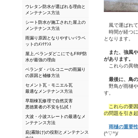
ウレタン防水が選ばれる理由と
メンテナンス方法
シート防水が施工された屋上の
風で運ばれて
メンテナンス方法
時間が経つに
雨漏り原因となりやすいパラペ
となります。
ットのﾒﾝﾃﾅﾝｽ
また、強風
屋上,ベランダどこにでもFRP防
があります。
水が最強の理由
これらの異物は
ベランダ・バルコニーの雨漏り
の原因と補修方法
最後に、鳥
セメント瓦・モニエル瓦
野鳥が雨樋や
最適なメンテナンス方法
す。
早期棟瓦修理で自然災害
これらの要
悪徳業者の不安を払拭！
の問題を引き
大波・小波スレートの最適なメ
ンテナンス方法
雨樋の重要
庇(霧除け)の役割とメンテナンス
(^▽^)/