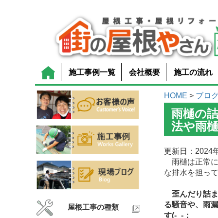
施工事例一覧
会社概要
施工の流れ
HOME
>
ブロ
雨樋の
法や雨
更新日：2024年
雨樋は正常に
な排水を担っ
歪んだり詰
る騒音や、雨
屋根工事の種類
す(-_-；