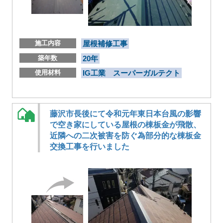
施工内容
屋根補修工事
築年数
20年
使用材料
IG工業 スーパーガルテクト
藤沢市長後にて令和元年東日本台風の影響
で空き家にしている屋根の棟板金が飛散、
近隣への二次被害を防ぐ為部分的な棟板金
交換工事を行いました