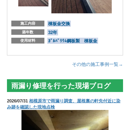
施工内容
棟板金交換
築年数
32年
使用材料
ｶﾞﾙﾊﾞﾘｳﾑ鋼板製 棟板金
その他の施工事例一覧→
雨漏り修理を行った現場ブログ
2026/07/31
相模原市で雨漏り調査、屋根裏の軒先付近に染
み跡を確認した現地点検