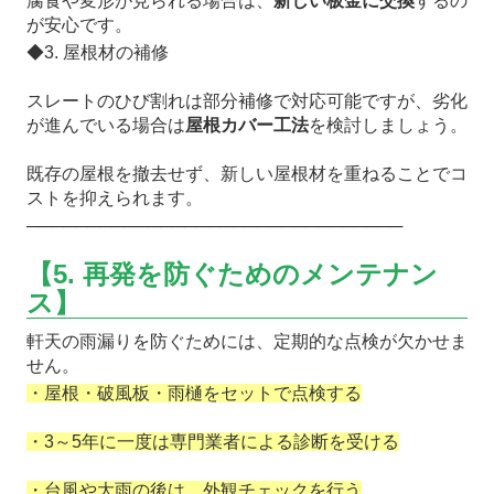
腐食や変形が見られる場合は、
新しい板金に交換
するの
が安心です。
◆3. 屋根材の補修
スレートのひび割れは部分補修で対応可能ですが、劣化
が進んでいる場合は
屋根カバー工法
を検討しましょう。
既存の屋根を撤去せず、新しい屋根材を重ねることでコ
ストを抑えられます。
───────────────────────────────
【5. 再発を防ぐためのメンテナン
ス】
軒天の雨漏りを防ぐためには、定期的な点検が欠かせま
せん。
・屋根・破風板・雨樋をセットで点検する
・3～5年に一度は専門業者による診断を受ける
・台風や大雨の後は、外観チェックを行う