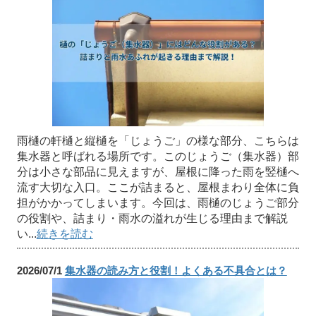
雨樋の軒樋と縦樋を「じょうご」の様な部分、こちらは
集水器と呼ばれる場所です。このじょうご（集水器）部
分は小さな部品に見えますが、屋根に降った雨を竪樋へ
流す大切な入口。ここが詰まると、屋根まわり全体に負
担がかかってしまいます。今回は、雨樋のじょうご部分
の役割や、詰まり・雨水の溢れが生じる理由まで解説
い...
続きを読む
2026/07/1
集水器の読み方と役割！よくある不具合とは？