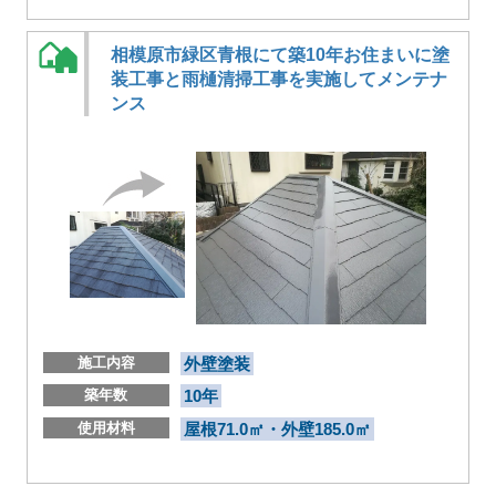
相模原市緑区青根にて築10年お住まいに塗
装工事と雨樋清掃工事を実施してメンテナ
ンス
施工内容
外壁塗装
築年数
10年
使用材料
屋根71.0㎡・外壁185.0㎡