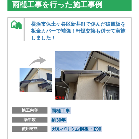
雨樋工事を行った施工事例
横浜市保土ヶ谷区新井町で傷んだ破風板を
板金カバーで補強！軒樋交換も併せて実施
しました！
施工内容
雨樋工事
築年数
約30年
使用材料
ガルバリウム鋼板・Σ90