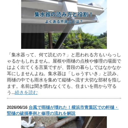
「集水器って、何て読むの？」と思われる方もいらっし
ゃるかもしれません。屋根や雨樋の点検や修理の場面で
はよく出てくる言葉ですが、普段の暮らしではなかなか
耳にしませんよね。集水器は「しゅうすいき」と読み、
雨樋の中でも雨水を集めて縦樋へ流す大切な部材を指し
ます。名前は聞き慣れなくても、住まいを雨から守る
う...
続きを読む
2026/06/16
台風で雨樋が壊れた！横浜市青葉区での軒樋・
竪樋の破損事例と修理の流れを解説