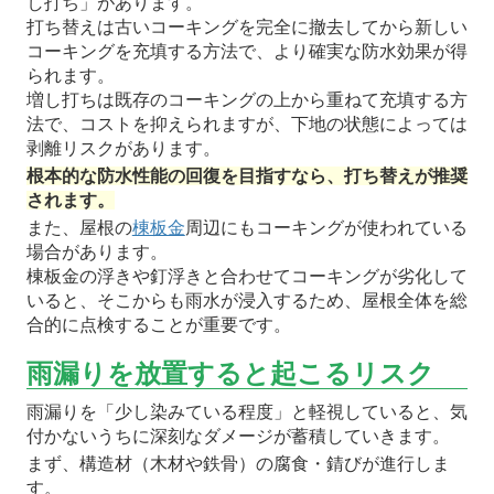
し打ち」があります。
打ち替えは古いコーキングを完全に撤去してから新しい
コーキングを充填する方法で、より確実な防水効果が得
られます。
増し打ちは既存のコーキングの上から重ねて充填する方
法で、コストを抑えられますが、下地の状態によっては
剥離リスクがあります。
根本的な防水性能の回復を目指すなら、打ち替えが推奨
されます。
また、屋根の
棟板金
周辺にもコーキングが使われている
場合があります。
棟板金の浮きや釘浮きと合わせてコーキングが劣化して
いると、そこからも雨水が浸入するため、屋根全体を総
合的に点検することが重要です。
雨漏りを放置すると起こるリスク
雨漏りを「少し染みている程度」と軽視していると、気
付かないうちに深刻なダメージが蓄積していきます。
まず、構造材（木材や鉄骨）の腐食・錆びが進行しま
す。