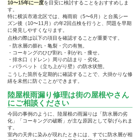
10〜15年に一度
を目安に検討することをおすすめしま
す。
特に横浜市港北区では、梅雨前（5〜6月）と台風シー
ズン後（10〜11月）の年2回点検を行うと、問題を早期
に発見しやすくなります。
点検の際は以下の項目を確認することが重要です。
・防水層の膨れ・亀裂・穴の有無。
・コーキングのひび割れ・剥がれ・痩せ。
・排水口（ドレン）周りの詰まり・劣化。
・パラペット（立ち上がり壁）の防水状態。
こうした箇所を定期的に確認することで、大掛かりな修
繕を未然に防ぐことができます。
陸屋根雨漏り修理は街の屋根やさん
にご相談ください
今回の事例のように、陸屋根の雨漏りは「防水層の劣
化」「コーキングの破断」が主な原因として挙げられま
す。
室内の天井に染みが現れたときには、すでに防水層が相