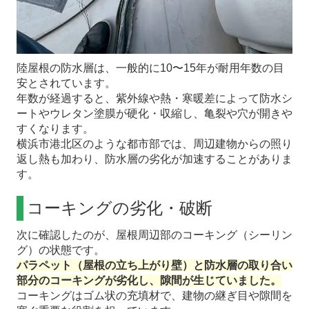
陸屋根の防水層は、一般的に10〜15年が耐用年数の目
安とされています。
年数が経過すると、紫外線や熱・寒暖差によって防水シ
ートやウレタン塗膜が硬化・収縮し、亀裂や穴が開きや
すくなります。
横浜市港北区のような都市部では、周辺建物からの照り
返し熱も加わり、防水層の劣化が加速することがありま
す。
コーキングの劣化・破断
次に確認したのが、屋根周辺部のコーキング（シーリン
グ）の状態です。
パラペット（屋根の立ち上がり壁）と防水層の取り合い
部分のコーキングが劣化し、隙間が生じていました。
コーキングはゴム状の充填材で、建物の継ぎ目や隙間を