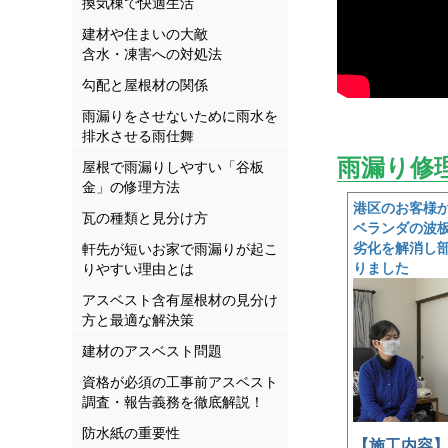
換気棟で快適生活
建材や住まいの大敵
含水・凍害への対処法
勾配と屋根材の関係
雨漏りをさせないために雨水を
排水させる雨仕舞
雨漏り修
屋根で雨漏りしやすい「谷板
金」の修理方法
港区のお客様
瓦の種類と見分け方
ベランダの波
劣化を解消し
軒先が短いお家で雨漏りが起こ
りました
りやすい理由とは
アスベスト含有屋根材の見分け
方と最適な解決策
建材のアスベスト問題
資格が必須の工事前アスベスト
調査・報告義務を徹底解説！
防水紙の重要性
【施工内容