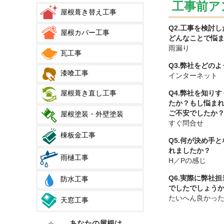
工事前ア
屋根葺き替え工事
Q2.工事を検討
屋根カバー工事
どんなことで悩
雨漏り
瓦工事
Q3.弊社をどの
漆喰工事
インターネット
Q4.弊社を知り
屋根葺き直し工事
たか？もし悩ま
ご不安でしたか
屋根塗装・外壁塗装
すぐ問合せ
棟板金工事
Q5.何が決め手
れましたか？
雨樋工事
H／Pの感じ
Q6.実際に弊社
防水工事
でしたでしょう
たいへん良かっ
天窓工事
あなたの屋根は