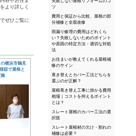
内容やお住ま
失敗しない屋根リフォームのコ
をより詳しく
ツ
費用と保証から比較、屋根の部
でぜひご覧に
分補修と全面改修
雨漏り修理の費用はどれくら
い？失敗しないためのポイント
や原因の特定方法・適切な対処
法
お住まいが教えてくれる屋根補
りの横浜市鶴見
修のサイン
様邸で屋根と
葺き替えとカバー工法どちらを
実施
選ぶのが正解？
屋根葺き替え工事に掛かる費用
相場｜コストを抑えるポイント
とは？
スレート屋根のカバー工法の選
択肢
スレート屋根材の欠け・割れの
補修は必要？