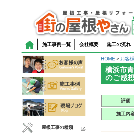
施工事例一覧
会社概要
施工の流れ
HOME
>
お客
横浜市
のご感
評価
施工内
屋根工事の種類