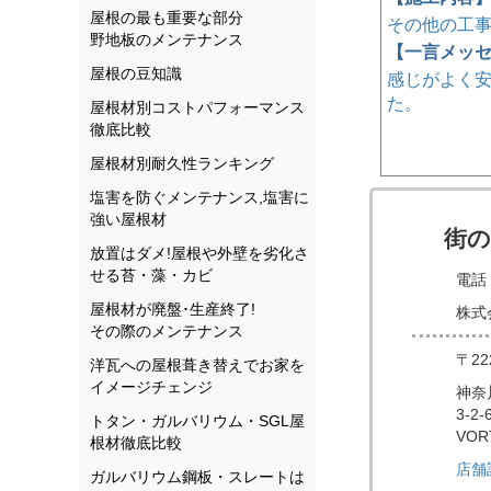
屋根の最も重要な部分
その他の工
野地板のメンテナンス
【一言メッ
屋根の豆知識
感じがよく
た。
屋根材別コストパフォーマンス
徹底比較
屋根材別耐久性ランキング
塩害を防ぐメンテナンス,塩害に
強い屋根材
街
放置はダメ!屋根や外壁を劣化さ
せる苔・藻・カビ
電話 
屋根材が廃盤･生産終了!
株式
その際のメンテナンス
〒22
洋瓦への屋根葺き替えでお家を
イメージチェンジ
神奈
3-2-
トタン・ガルバリウム・SGL屋
VOR
根材徹底比較
店舗
ガルバリウム鋼板・スレートは