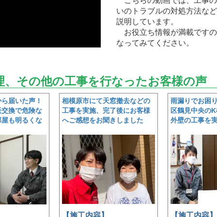
こちらの動画では、工事の
いのトラブルの対処方法など
説明しています。
お役立ち情報が満載ですの
なってみてください。
理、その他の工事を行なったお客様の声
から届いた声！
相模原市にて天窓撤去などの
雨漏りでお困
板交換で危険な
工事を実施、完了後にお客様
区鶴見中央のK
部屋も明るくな
へご感想をお聞きしました
外壁の工事を
【施工内容】
【施工内容】
】