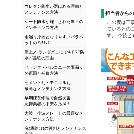
ウレタン防水が選ばれる理由と
メンテナンス方法
担当者から
シート防水が施工された屋上の
この度は工
メンテナンス方法
ているとの
す。 今後
雨漏り原因となりやすいパラペ
ットのﾒﾝﾃﾅﾝｽ
屋上,ベランダどこにでもFRP防
水が最強の理由
ベランダ・バルコニーの雨漏り
の原因と補修方法
セメント瓦・モニエル瓦
最適なメンテナンス方法
早期棟瓦修理で自然災害
悪徳業者の不安を払拭！
大波・小波スレートの最適なメ
ンテナンス方法
庇(霧除け)の役割とメンテナンス