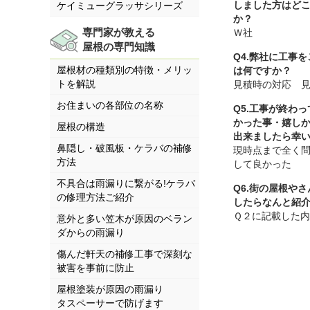
しました方はど
ケイミューグラッサシリーズ
か？
専門家が教える
Ｗ社
屋根の専門知識
Q4.弊社に工事
屋根材の種類別の特徴・メリッ
は何ですか？
トを解説
見積時の対応 
お住まいの各部位の名称
Q5.工事が終わ
かった事・嬉し
屋根の構造
出来ましたら幸
鼻隠し・破風板・ケラバの補修
現時点まで全く
方法
して良かった
不具合は雨漏りに繋がる!ケラバ
Q6.街の屋根や
の修理方法ご紹介
したらなんと紹
Ｑ２に記載した
意外と多い笠木が原因のベラン
ダからの雨漏り
傷んだ軒天の補修工事で深刻な
被害を事前に防止
屋根塗装が原因の雨漏り
タスペーサーで防げます