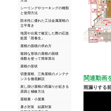
方法
シーリングやコーキングの種類
と使用方法
防水性に優れた工法金属屋根の
立平葺き
地震や台風で被災した際の応急
処置「雨養生」
屋根の面積の求め方
複雑な形状の屋根の面積
係数を使って簡単算出
屋根の形状
切妻屋根、三角屋根のメンテナ
関連動画
ンスを徹底解説
差し掛け屋根の雨漏りが起きる
雨漏りする
原因と補修方法
屋根裏・小屋裏
暑さ対策 結露対策