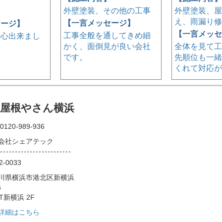
外壁塗装、その他の工事
外壁塗装、屋
事
え、雨漏り修
【一言メッセージ】
セージ】
【一言メッセ
工事全般を通してきめ細
安心出来まし
かく、面倒見が良い会社
全体を見て工
です。
先順位も一緒
くれて対応が
の屋根やさん横浜
0120-989-936
会社シェアテック
2-0033
川県横浜市港北区新横浜
6
T新横浜 2F
詳細はこちら