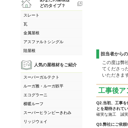
どのタイプ？
スレート
瓦
金属屋根
アスファルトシングル
陸屋根
担当者から
この度は弊社
人気の屋根材をご紹介
てくださっ
いただきま
スーパーガルテクト
ルーガ雅・ルーガ鉄平
工事後ア
エコグラーニ
Q2.当初、工事
横暖ルーフ
とを期待されて
スーパーヒランビーきわみ
確実な施工 誠
リッジウェイ
Q3.弊社にご依