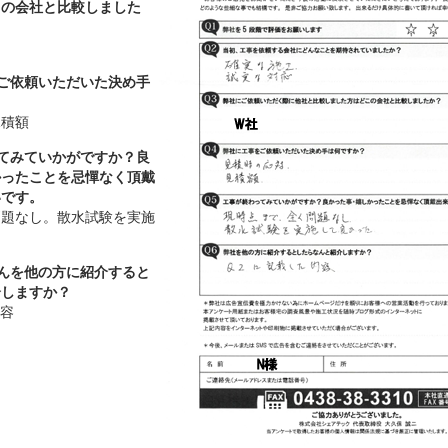
この会社と比較しました
をご依頼いただいた決め手
見積額
ってみていかがですか？良
かったことを忌憚なく頂戴
いです。
問題なし。散水試験を実施
さんを他の方に紹介すると
介しますか？
内容