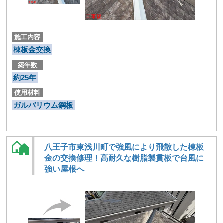
施工内容
棟板金交換
築年数
約25年
使用材料
ガルバリウム鋼板
八王子市東浅川町で強風により飛散した棟板
金の交換修理！高耐久な樹脂製貫板で台風に
強い屋根へ