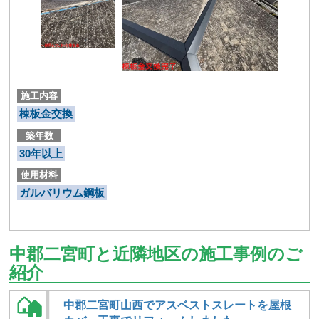
施工内容
棟板金交換
築年数
30年以上
使用材料
ガルバリウム鋼板
中郡二宮町と近隣地区の施工事例のご
紹介
中郡二宮町山西でアスベストスレートを屋根