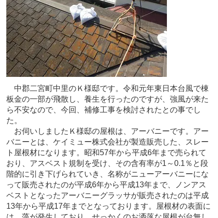
中郡二宮町中里のＫ様邸です。令和元年東日本台風で棟
板金の一部が飛散し、養生を行ったのですが、強風が来た
ら不安なので、今回、補修工事を検討されたとの事でし
た。
お伺いしましたＫ様邸の屋根は、アーバニーです。アー
バニーとは、ケイミュー株式会社が製造販売した、スレー
ト屋根材になります。昭和57年から平成6年まで売られて
おり、アスベスト規制を受け、その含有率が1～0.1％と段
階的に引き下げられていき、名称がニューアーバニーにな
って販売されたのが平成6年から平成13年まで、ノンアス
ベストとなったアーバニーグラッサが販売されたのは平成
13年から平成17年までとなっております。屋根材の表面に
は、藻が発生しており、せっかくのお洒落な屋根が台無し