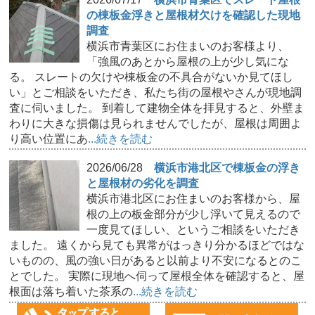
の棟板金浮きと屋根材欠けを確認した現地
調査
横浜市青葉区にお住まいのお客様より、
「強風のあとから屋根の上が少し気にな
る。 スレートの欠けや棟板金の不具合がないか見てほし
い」とご相談をいただき、私たち街の屋根やさんが現地調
査に伺いました。 到着して建物全体を拝見すると、外壁ま
わりに大きな損傷は見られませんでしたが、屋根は周囲よ
り高い位置にあ
...続きを読む
2026/06/28
横浜市港北区で棟板金の浮き
と屋根材の劣化を調査
横浜市港北区にお住まいのお客様から、屋
根の上の板金部分が少し浮いて見えるので
一度見てほしい、というご相談をいただき
ました。 遠くから見ても異常がはっきり分かるほどではな
いものの、風の強い日があると以前より不安になるとのこ
とでした。 実際に現地へ伺って屋根全体を確認すると、屋
根面は落ち着いた茶系の
...続きを読む