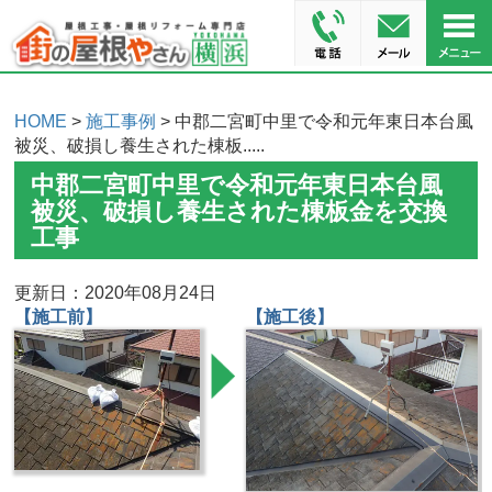
HOME
>
施工事例
> 中郡二宮町中里で令和元年東日本台風
被災、破損し養生された棟板.....
中郡二宮町中里で令和元年東日本台風
被災、破損し養生された棟板金を交換
工事
更新日：2020年08月24日
【施工前】
【施工後】