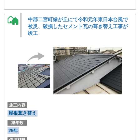
中郡二宮町緑が丘にて令和元年東日本台風で
被災、破損したセメント瓦の葺き替え工事が
竣工
施工内容
屋根葺き替え
築年数
29年
使用材料