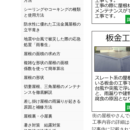
方法
シーリングやコーキングの種類
と使用方法
防水性に優れた工法金属屋根の
立平葺き
地震や台風で被災した際の応急
処置「雨養生」
屋根の面積の求め方
複雑な形状の屋根の面積
係数を使って簡単算出
屋根の形状
切妻屋根、三角屋根のメンテナ
ンスを徹底解説
差し掛け屋根の雨漏りが起きる
原因と補修方法
街の屋根やさんで
屋根裏・小屋裏
工事内容の詳細は
暑さ対策 結露対策
記事内に記載されて