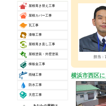
屋根葺き替え工事
屋根カバー工事
瓦工事
漆喰工事
屋根葺き直し工事
屋根塗装・外壁塗装
担当：
棟板金工事
横浜市西区に
雨樋工事
防水工事
天窓工事
あなたの屋根は