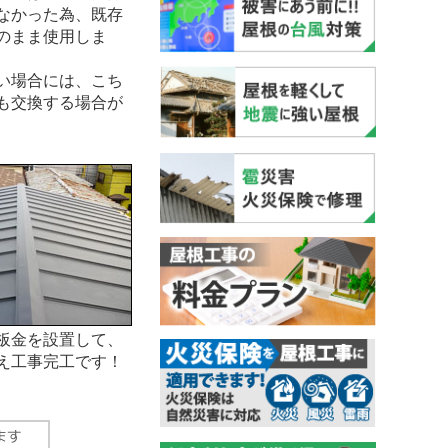
なかった為、既存
のまま使用しま
い場合には、こち
も交換する場合が
板金を設置して、
え工事完工です！