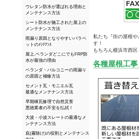
ウレタン防水が選ばれる理由と
メンテナンス方法
シート防水が施工された屋上の
メンテナンス方法
私たち『街の屋根や
雨漏り原因となりやすいパラペ
す！
ットのﾒﾝﾃﾅﾝｽ
もちろん横浜市西区
屋上,ベランダどこにでもFRP防
水が最強の理由
各種屋根工事
ベランダ・バルコニーの雨漏り
の原因と補修方法
セメント瓦・モニエル瓦
最適なメンテナンス方法
早期棟瓦修理で自然災害
悪徳業者の不安を払拭！
大波・小波スレートの最適なメ
ンテナンス方法
庇(霧除け)の役割とメンテナンス