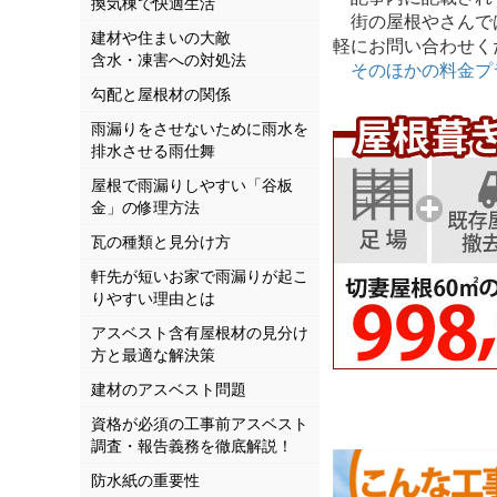
換気棟で快適生活
街の屋根やさんでは
建材や住まいの大敵
軽にお問い合わせく
含水・凍害への対処法
そのほかの料金プ
勾配と屋根材の関係
雨漏りをさせないために雨水を
排水させる雨仕舞
屋根で雨漏りしやすい「谷板
金」の修理方法
瓦の種類と見分け方
軒先が短いお家で雨漏りが起こ
りやすい理由とは
アスベスト含有屋根材の見分け
方と最適な解決策
建材のアスベスト問題
資格が必須の工事前アスベスト
調査・報告義務を徹底解説！
防水紙の重要性