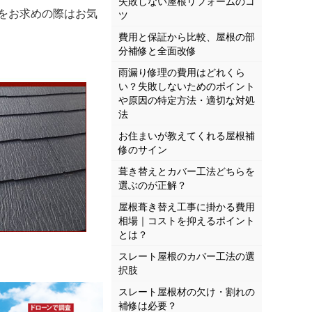
失敗しない屋根リフォームのコ
をお求めの際はお気
ツ
費用と保証から比較、屋根の部
分補修と全面改修
雨漏り修理の費用はどれくら
い？失敗しないためのポイント
や原因の特定方法・適切な対処
法
お住まいが教えてくれる屋根補
修のサイン
葺き替えとカバー工法どちらを
選ぶのが正解？
屋根葺き替え工事に掛かる費用
相場｜コストを抑えるポイント
とは？
スレート屋根のカバー工法の選
択肢
スレート屋根材の欠け・割れの
補修は必要？