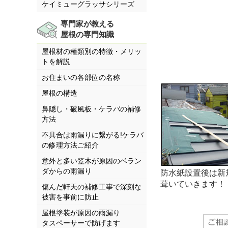
ケイミューグラッサシリーズ
専門家が教える
屋根の専門知識
屋根材の種類別の特徴・メリッ
トを解説
お住まいの各部位の名称
屋根の構造
鼻隠し・破風板・ケラバの補修
方法
不具合は雨漏りに繋がる!ケラバ
の修理方法ご紹介
意外と多い笠木が原因のベラン
ダからの雨漏り
防水紙設置後は新
葺いていきます！
傷んだ軒天の補修工事で深刻な
被害を事前に防止
屋根塗装が原因の雨漏り
タスペーサーで防げます