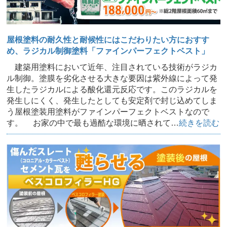
屋根塗料の耐久性と耐候性にはこだわりたい方におすす
め、ラジカル制御塗料「ファインパーフェクトベスト」
建築用塗料において近年、注目されている技術がラジカ
ル制御。塗膜を劣化させる大きな要因は紫外線によって発
生したラジカルによる酸化還元反応です。このラジカルを
発生しにくく、発生したとしても安定剤で封じ込めてしま
う屋根塗装用塗料がファインパーフェクトベストなので
す。 お家の中で最も過酷な環境に晒されて…
続きを読む