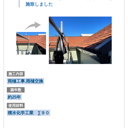
施致しました
施工内容
雨樋工事,雨樋交換
築年数
約25年
使用材料
積水化学工業 ∑９０