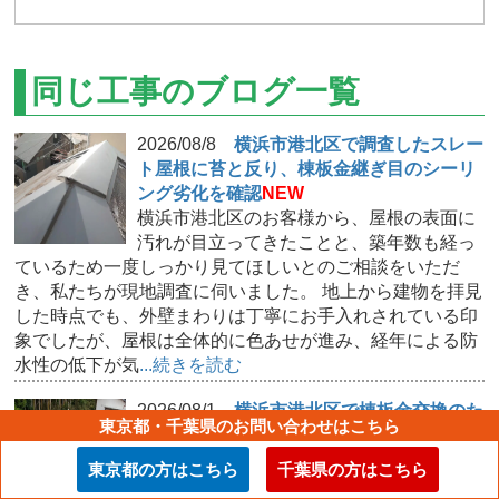
同じ工事のブログ一覧
2026/08/8
横浜市港北区で調査したスレー
ト屋根に苔と反り、棟板金継ぎ目のシーリ
ング劣化を確認
NEW
横浜市港北区のお客様から、屋根の表面に
汚れが目立ってきたことと、築年数も経っ
ているため一度しっかり見てほしいとのご相談をいただ
き、私たちが現地調査に伺いました。 地上から建物を拝見
した時点でも、外壁まわりは丁寧にお手入れされている印
象でしたが、屋根は全体的に色あせが進み、経年による防
水性の低下が気
...続きを読む
2026/08/1
横浜市港北区で棟板金交換のた
東京都・千葉県のお問い合わせはこちら
め調査、強風で隅棟が飛散し貫板が露出し
た屋根の状態
東京都の方はこちら
千葉県の方はこちら
横浜市港北区にお住まいのお客様から、風