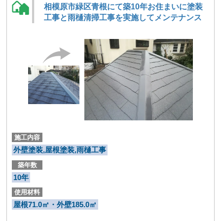
相模原市緑区青根にて築10年お住まいに塗装
工事と雨樋清掃工事を実施してメンテナンス
施工内容
外壁塗装,屋根塗装,雨樋工事
築年数
10年
使用材料
屋根71.0㎡・外壁185.0㎡