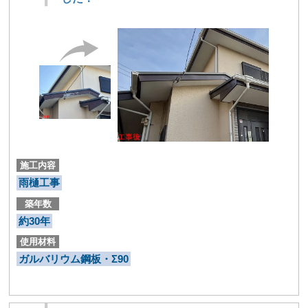
施工内容
雨樋工事
築年数
約30年
使用材料
ガルバリウム鋼板・Σ90