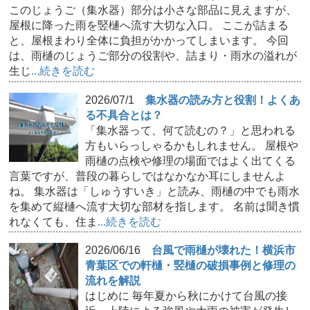
このじょうご（集水器）部分は小さな部品に見えますが、
屋根に降った雨を竪樋へ流す大切な入口。 ここが詰まる
と、屋根まわり全体に負担がかかってしまいます。 今回
は、雨樋のじょうご部分の役割や、詰まり・雨水の溢れが
生じ
...続きを読む
2026/07/1
集水器の読み方と役割！よくあ
る不具合とは？
「集水器って、何て読むの？」と思われる
方もいらっしゃるかもしれません。 屋根や
雨樋の点検や修理の場面ではよく出てくる
言葉ですが、普段の暮らしではなかなか耳にしませんよ
ね。 集水器は「しゅうすいき」と読み、雨樋の中でも雨水
を集めて縦樋へ流す大切な部材を指します。 名前は聞き慣
れなくても、住ま
...続きを読む
2026/06/16
台風で雨樋が壊れた！横浜市
青葉区での軒樋・竪樋の破損事例と修理の
流れを解説
はじめに 毎年夏から秋にかけて台風の接