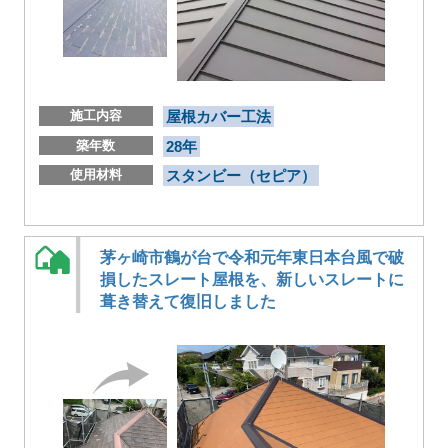
施工内容
屋根カバー工法
築年数
28年
使用材料
スタンビー（セピア）
茅ヶ崎市鶴が台で令和元年東日本台風で破
損したスレート屋根を、新しいスレートに
葺き替えて復旧しました