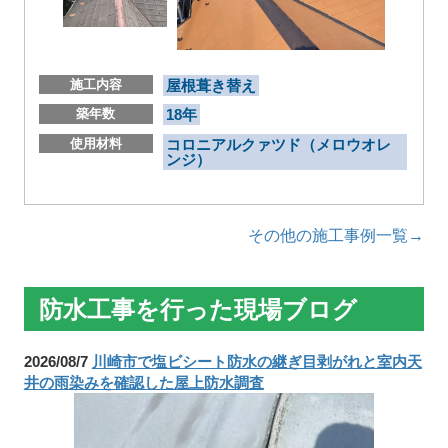
施工内容
屋根葺き替え
築年数
18年
使用材料
コロニアルクァツド（メロウオレ
ンジ）
その他の施工事例一覧→
防水工事を行った現場ブログ
2026/08/7
川崎市で塩ビシート防水の継ぎ目剥がれと室内天
井の雨染みを確認した屋上防水調査