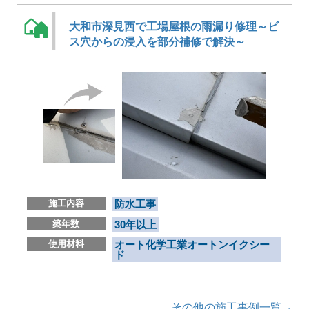
大和市深見西で工場屋根の雨漏り修理～ビ
ス穴からの浸入を部分補修で解決～
施工内容
防水工事
築年数
30年以上
使用材料
オート化学工業オートンイクシー
ド
その他の施工事例一覧→