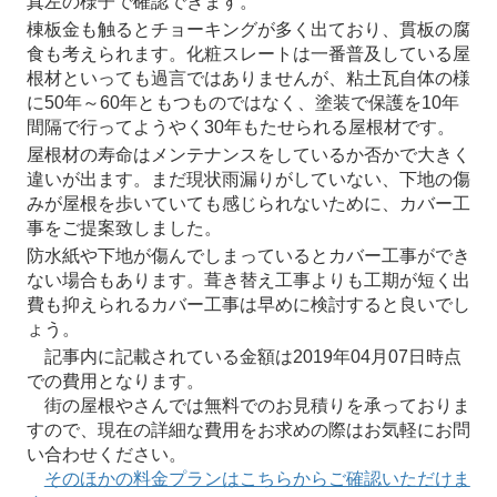
真左の様子で確認できます。
棟板金も触るとチョーキングが多く出ており、貫板の腐
食も考えられます。化粧スレートは一番普及している屋
根材といっても過言ではありませんが、粘土瓦自体の様
に50年～60年ともつものではなく、塗装で保護を10年
間隔で行ってようやく30年もたせられる屋根材です。
屋根材の寿命はメンテナンスをしているか否かで大きく
違いが出ます。まだ現状雨漏りがしていない、下地の傷
みが屋根を歩いていても感じられないために、カバー工
事をご提案致しました。
防水紙や下地が傷んでしまっているとカバー工事ができ
ない場合もあります。葺き替え工事よりも工期が短く出
費も抑えられるカバー工事は早めに検討すると良いでし
ょう。
記事内に記載されている金額は2019年04月07日時点
での費用となります。
街の屋根やさんでは無料でのお見積りを承っておりま
すので、現在の詳細な費用をお求めの際はお気軽にお問
い合わせください。
そのほかの料金プランはこちらからご確認いただけま