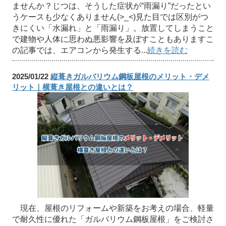
ませんか？じつは、そうした症状が“雨漏り”だったとい
うケースも少なくありません(>_<)見た目では区別がつ
きにくい「水漏れ」と「雨漏り」。放置してしまうこと
で建物や人体に思わぬ悪影響を及ぼすこともありますこ
の記事では、エアコンから発生する...
続きを読む
2025/01/22
縦葺きガルバリウム鋼板屋根のメリット・デメ
リット｜横葺き屋根との違いとは？
現在、屋根のリフォームや新築をお考えの場合、軽量
で耐久性に優れた「ガルバリウム鋼板屋根」をご検討さ