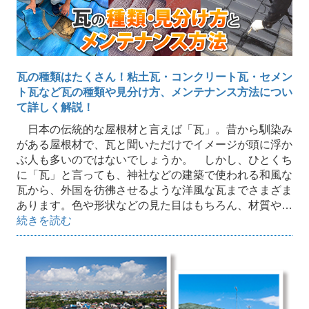
瓦の種類はたくさん！粘土瓦・コンクリート瓦・セメン
ト瓦など瓦の種類や見分け方、メンテナンス方法につい
て詳しく解説！
日本の伝統的な屋根材と言えば「瓦」。昔から馴染み
がある屋根材で、瓦と聞いただけでイメージが頭に浮か
ぶ人も多いのではないでしょうか。 しかし、ひとくち
に「瓦」と言っても、神社などの建築で使われる和風な
瓦から、外国を彷彿させるような洋風な瓦までさまざま
あります。色や形状などの見た目はもちろん、材質や…
続きを読む