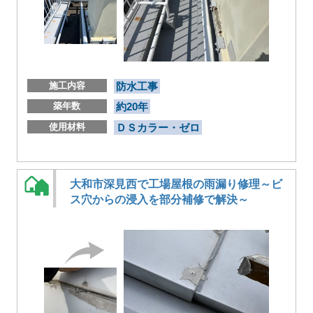
施工内容
防水工事
築年数
約20年
使用材料
ＤＳカラー・ゼロ
大和市深見西で工場屋根の雨漏り修理～ビ
ス穴からの浸入を部分補修で解決～