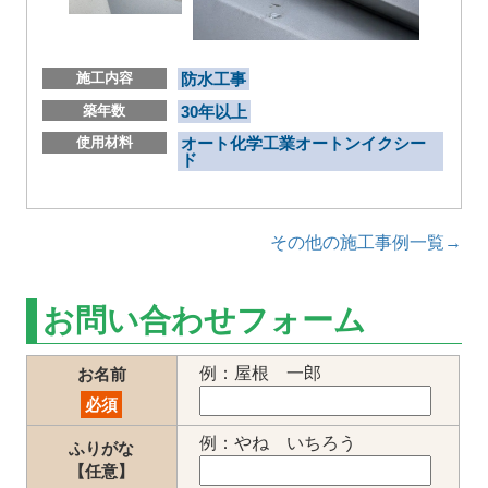
施工内容
防水工事
築年数
30年以上
使用材料
オート化学工業オートンイクシー
ド
その他の施工事例一覧→
お問い合わせフォーム
例：屋根 一郎
お名前
必須
例：やね いちろう
ふりがな
【任意】