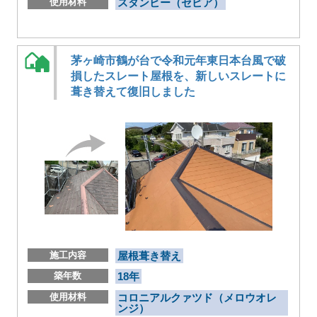
使用材料
スタンビー（セピア）
茅ヶ崎市鶴が台で令和元年東日本台風で破
損したスレート屋根を、新しいスレートに
葺き替えて復旧しました
施工内容
屋根葺き替え
築年数
18年
使用材料
コロニアルクァツド（メロウオレ
ンジ）