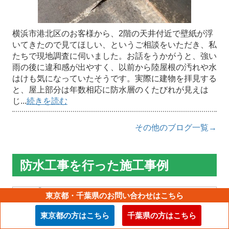
横浜市港北区のお客様から、2階の天井付近で壁紙が浮
いてきたので見てほしい、というご相談をいただき、私
たちで現地調査に伺いました。お話をうかがうと、強い
雨の後に違和感が出やすく、以前から陸屋根の汚れや水
はけも気になっていたそうです。実際に建物を拝見する
と、屋上部分は年数相応に防水層のくたびれが見えは
じ...
続きを読む
その他のブログ一覧→
防水工事を行った施工事例
東京都・千葉県のお問い合わせはこちら
渋谷区渋谷の塔屋をウレタン防水で守る｜
施工の流れと長持ちさせるポイントを解説
東京都の方はこちら
千葉県の方はこちら