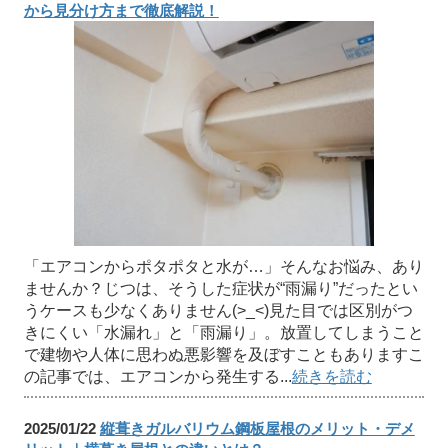
から見分け方まで徹底解説！
「エアコンからポタポタと水が…」そんなお悩み、あり
ませんか？じつは、そうした症状が“雨漏り”だったとい
うケースも少なくありません(>_<)見た目では区別がつ
きにくい「水漏れ」と「雨漏り」。放置してしまうこと
で建物や人体に思わぬ悪影響を及ぼすこともありますこ
の記事では、エアコンから発生する...
続きを読む
2025/01/22
縦葺きガルバリウム鋼板屋根のメリット・デメ