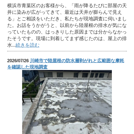
横浜市青葉区のお客様から、「雨が降るたびに部屋の天
井に染みが広がってきて、最近は天井が膨らんで見え
る」とご相談をいただき、私たちが現地調査に伺いまし
た。お話をうかがうと、以前から陸屋根の排水が気にな
っていたものの、はっきりした原因までは分からなかっ
たそうです。現場に到着してまず感じたのは、屋上の排
水...
続きを読む
2026/07/26
川崎市で陸屋根の防水層剥がれと広範囲な摩耗
を確認した現地調査