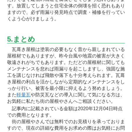
す。放置してしまうと住宅全体の倒壊を招く恐れもあり
ますので、必ず雨漏り発見時点で調査・補修を行ってい
くよう心がけましょう。
5.まとめ
瓦葺き屋根は塗装の必要もなく昔から親しまれている
屋根材でもありますが、昨今台風や地震の被害が大きく
敬遠されがちでもあります。ただどの屋根材に関しても
メンテナンスを怠れば雨漏りを起こしますし、強固な施
工を講じなければ飛散や落下も十分考えられます。瓦葺
き屋根の利点を活かしながら定期的なメンテナンスをし
っかり行い、被害を最小限に抑えるよう努めましょう。
また
軽量瓦
や防災瓦などの導入に関して気になる方は、
お気軽に私たち街の屋根やさんへご相談ください。
記事内に記載されている金額は2020年12月04日時点
での費用となります。
街の屋根やさんでは無料でのお見積りを承っておりま
すので、現在の詳細な費用をお求めの際はお気軽にお問