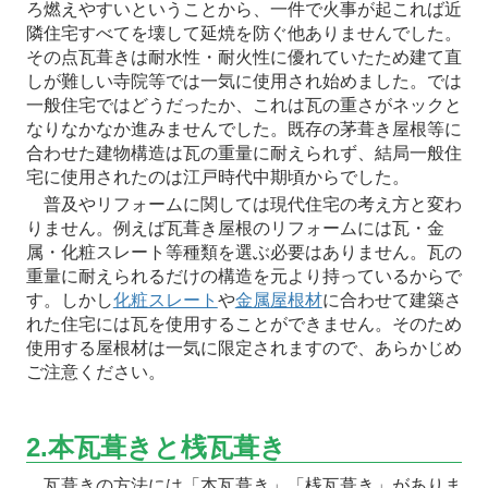
ろ燃えやすいということから、一件で火事が起これば近
隣住宅すべてを壊して延焼を防ぐ他ありませんでした。
その点瓦葺きは耐水性・耐火性に優れていたため建て直
しが難しい寺院等では一気に使用され始めました。では
一般住宅ではどうだったか、これは瓦の重さがネックと
なりなかなか進みませんでした。既存の茅葺き屋根等に
合わせた建物構造は瓦の重量に耐えられず、結局一般住
宅に使用されたのは江戸時代中期頃からでした。
普及やリフォームに関しては現代住宅の考え方と変わ
りません。例えば瓦葺き屋根のリフォームには瓦・金
属・化粧スレート等種類を選ぶ必要はありません。瓦の
重量に耐えられるだけの構造を元より持っているからで
す。しかし
化粧スレート
や
金属屋根材
に合わせて建築さ
れた住宅には瓦を使用することができません。そのため
使用する屋根材は一気に限定されますので、あらかじめ
ご注意ください。
2.本瓦葺きと桟瓦葺き
瓦葺きの方法には「本瓦葺き」「桟瓦葺き」がありま