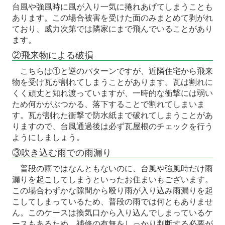
台風や強風時に風が入り一気に捲れあげてしまうことも
あります。この場合被害を受けた面のみまとめて剥がれ
ており、威力次第では隣家にまで飛んでいることがあり
ます。
②飛来物による破損
こちらは①と逆のパターンですが、近隣住宅から飛来
物を受け瓦が割れてしまうことがあります。瓦は割れに
くく頑丈と知れ渡っていますが、一時的な衝撃には弱い
ため何かがぶつかる、落下することで割れてしまいま
す。瓦が割れた衝撃で防水紙まで破れてしまうことがあ
りますので、台風通過後は必ず瓦屋根のチェックを行う
ようにしましょう。
③吹き込む雨での雨漏り
普段の雨ではなんともないのに、台風や強風時だけ雨
漏りを起こしてしまうといったお住まいもございます。
この場合わずかな隙間から殴り雨が入り込み雨漏りを起
こしてしまっているため、普段の雨では何ともありませ
ん。このケースは換気口から入り込んでしまっているケ
ースもあるため、補修の有無をしっかり判断する必要が