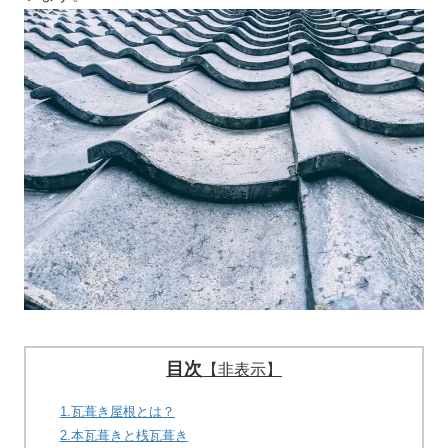
目次
【非表示】
1.瓦葺き屋根とは？
2.本瓦葺きと桟瓦葺き