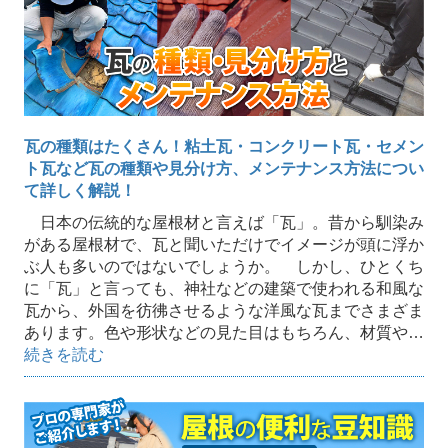
瓦の種類はたくさん！粘土瓦・コンクリート瓦・セメン
ト瓦など瓦の種類や見分け方、メンテナンス方法につい
て詳しく解説！
日本の伝統的な屋根材と言えば「瓦」。昔から馴染み
がある屋根材で、瓦と聞いただけでイメージが頭に浮か
ぶ人も多いのではないでしょうか。 しかし、ひとくち
に「瓦」と言っても、神社などの建築で使われる和風な
瓦から、外国を彷彿させるような洋風な瓦までさまざま
あります。色や形状などの見た目はもちろん、材質や…
続きを読む