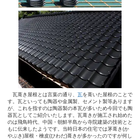
瓦葺き屋根とは言葉の通り、
瓦
を葺いた屋根のことで
す。瓦といっても陶器や金属製、セメント製等あります
が、これを指すのは陶器製の本瓦が多いため今回でも陶
器瓦としてご紹介いたします。瓦葺きが施工され始めた
のは飛鳥時代、中国・朝鮮半島から寺院建築の技術とと
もに伝来したようです。当時日本の住宅では茅葺き(か
やぶき)屋根・檜皮(ひわだ)葺きが多かったのですが何し