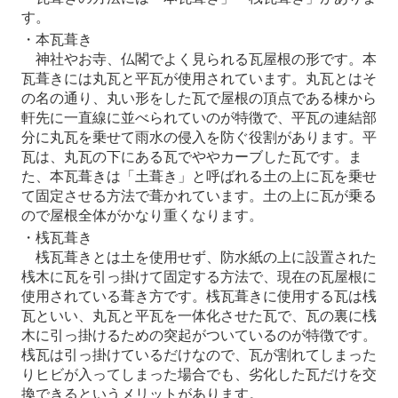
す。
・本瓦葺き
神社やお寺、仏閣でよく見られる瓦屋根の形です。本
瓦葺きには丸瓦と平瓦が使用されています。丸瓦とはそ
の名の通り、丸い形をした瓦で屋根の頂点である棟から
軒先に一直線に並べられていのが特徴で、平瓦の連結部
分に丸瓦を乗せて雨水の侵入を防ぐ役割があります。平
瓦は、丸瓦の下にある瓦でややカーブした瓦です。ま
た、本瓦葺きは「土葺き」と呼ばれる土の上に瓦を乗せ
て固定させる方法で葺かれています。土の上に瓦が乗る
ので屋根全体がかなり重くなります。
・桟瓦葺き
桟瓦葺きとは土を使用せず、防水紙の上に設置された
桟木に瓦を引っ掛けて固定する方法で、現在の瓦屋根に
使用されている葺き方です。桟瓦葺きに使用する瓦は桟
瓦といい、丸瓦と平瓦を一体化させた瓦で、瓦の裏に桟
木に引っ掛けるための突起がついているのが特徴です。
桟瓦は引っ掛けているだけなので、瓦が割れてしまった
りヒビが入ってしまった場合でも、劣化した瓦だけを交
換できるというメリットがあります。