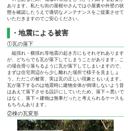
あります。私たち街の屋根やさんでは小屋裏や外壁の状
態を確認したうえで適切なメンテナンスをご提案させて
いただきますのでご安心ください。
・地震による被害
①瓦の落下
縦揺れ・横揺れ等地震の起き方にもそれぞれあります
が、どちらでも瓦が落下してしまうことがあります。こ
の場合滑り落ちるように瓦が落下してしまいますので、
まずは住宅周辺から少し離れた場所で様子を見ましょ
う。ただこの被害、実は瓦の正しい現象ともいえます。
瓦が落下するのは地震時に建物全体が倒壊しないよう昔
はあえて落下させる設計にしていたため、落下＝悪いで
はなく、落下＝建物は無事だったと考えられるケースも
もちろんあります。
②棟の瓦変形