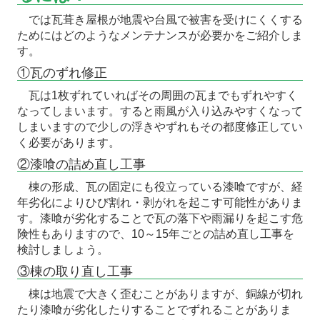
では瓦葺き屋根が地震や台風で被害を受けにくくする
ためにはどのようなメンテナンスが必要かをご紹介しま
す。
①瓦のずれ修正
瓦は1枚ずれていればその周囲の瓦までもずれやすく
なってしまいます。すると雨風が入り込みやすくなって
しまいますので少しの浮きやずれもその都度修正してい
く必要があります。
②漆喰の詰め直し工事
棟の形成、瓦の固定にも役立っている漆喰ですが、経
年劣化によりひび割れ・剥がれを起こす可能性がありま
す。漆喰が劣化することで瓦の落下や雨漏りを起こす危
険性もありますので、10～15年ごとの詰め直し工事を
検討しましょう。
③棟の取り直し工事
棟は地震で大きく歪むことがありますが、銅線が切れ
たり漆喰が劣化したりすることでずれることがありま