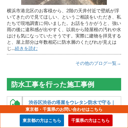
横浜市港北区のお客様から、2階の天井付近で壁紙が浮
いてきたので見てほしい、というご相談をいただき、私
たちで現地調査に伺いました。お話をうかがうと、強い
雨の後に違和感が出やすく、以前から陸屋根の汚れや水
はけも気になっていたそうです。実際に建物を拝見する
と、屋上部分は年数相応に防水層のくたびれが見えは
じ...
続きを読む
その他のブログ一覧→
防水工事を行った施工事例
渋谷区渋谷の塔屋をウレタン防水で守る｜
施工の流れと長持ちさせるポイントを解説
東京都・千葉県のお問い合わせはこちら
東京都の方はこちら
千葉県の方はこちら