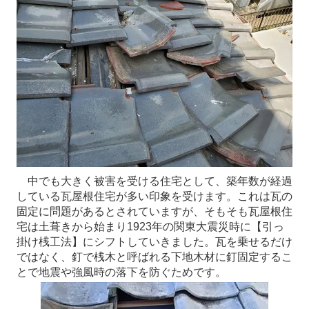
中でも大きく被害を受ける住宅として、築年数が経過
している瓦屋根住宅が多い印象を受けます。これは瓦の
固定に問題があるとされていますが、そもそも瓦屋根住
宅は土葺きから始まり1923年の関東大震災時に【引っ
掛け桟工法】にシフトしていきました。瓦を乗せるだけ
ではなく、釘で桟木と呼ばれる下地木材に釘固定するこ
とで地震や強風時の落下を防ぐためです。