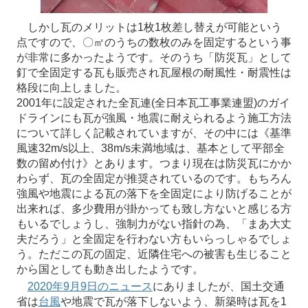
しかし瓦のメリットは1枚1枚差し替えが可能という
点ですので、〇㎡のうちの数枚のみを固定するという事
が非常に多かったようです。そのうち「防災瓦」として
釘で全固定する瓦も販売され瓦屋根の耐風性・耐震性は
格段に向上しました。
2001年に設定された全瓦連(全日本瓦工事業連盟)のガイ
ドラインにも瓦が強風・地震に耐えられるよう施工方法
について詳しく記載されていますが、その中には《基準
風速32m/s以上、38m/s未満地域は、基本として平部全
数の留め付け》とあります。つまり現在は防災瓦にかか
わらず、瓦の全固定が推奨されているのです。もちろん
強風や地震による瓦の落下を全固定により防げることが
出来れば、多少費用が掛かっても致し方ないと感じる方
もいるでしょうし、強制力がない指針の為、「まあ大丈
夫だろう」と全固定を行わない方もいらっしゃるでしょ
う。ただこの瓦の固定、近隣住宅への被害も生じること
から国としても動き出したようです。
2020年9月9日のニュース
にありましたが、国土交通
省は
台風
や地震で瓦が落下しないよう、新築時は瓦を1