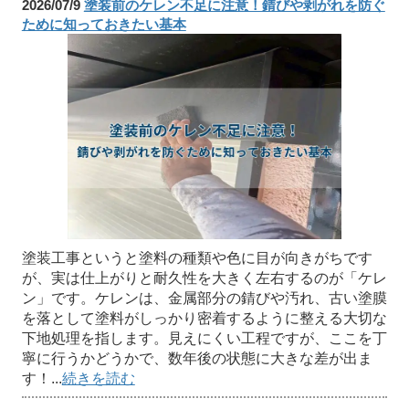
2026/07/9
塗装前のケレン不足に注意！錆びや剥がれを防ぐ
ために知っておきたい基本
塗装工事というと塗料の種類や色に目が向きがちです
が、実は仕上がりと耐久性を大きく左右するのが「ケレ
ン」です。ケレンは、金属部分の錆びや汚れ、古い塗膜
を落として塗料がしっかり密着するように整える大切な
下地処理を指します。見えにくい工程ですが、ここを丁
寧に行うかどうかで、数年後の状態に大きな差が出ま
す！...
続きを読む