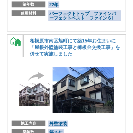
築年数
22年
使用材料
パーフェクトトップ ファインパ
ーフェクトベスト ファインＳi
相模原市南区旭町にて築15年お住まいに
「屋根外壁塗装工事と棟板金交換工事」を
併せて実施しました
施工内容
外壁塗装
築年数
築15年