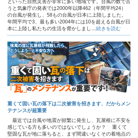
といった自然災害が非常に多い地域です。台風の数で言
うと気象庁の発表では2000年以降462（年間平均24）
の台風が発生し、58もの台風が日本に上陸しました。
年間平均で3、最も多い2004年には10を超える台風が日
本に上陸し私たちの生活を脅かしまし…
続きを読む
重くて固い瓦の落下は二次被害を招きます、だからメン
テナンスが超重要
最近では台風や地震が頻繁に発生し、瓦屋根に不安を
感じている方も多いのではないでしょうか？ 重くて
堅固な瓦が地に落ちると、まず間違いなくその着地点の