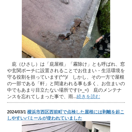
庇（ひさし）は「庇屋根」「霧除け」とも呼ばれ、窓
や玄関ポーチに設置されることでお住まい・生活環境を
守る役割を担っています(^^)/ しかし、その一方で屋根
の一部である「軒」と間違われる事も多く、お住まいの
中でもあまり目立たない場所です(>_<) 庇のメンテナ
ンスを忘れてしまった事で、雨...
続きを読む
2024/03/1
横浜市西区西前町で点検した屋根には剥離を起こ
しやすいパミールが使われていました