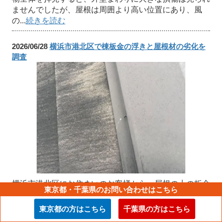
ませんでしたが、屋根は周囲より高い位置にあり、風
の...
続きを読む
2026/06/28
横浜市港北区で棟板金の浮きと屋根材の劣化を
調査
横浜市港北区にお住まいのお客様から、屋根の上の板金
東京都・千葉県のお問い合わせはこちら
部分が少し浮いて見えるので一度見てほしい、というご
相談をいただきました。遠くから見ても異常がはっきり
東京都の方はこちら
千葉県の方はこちら
分かるほどではないものの、風の強い日があると以前よ