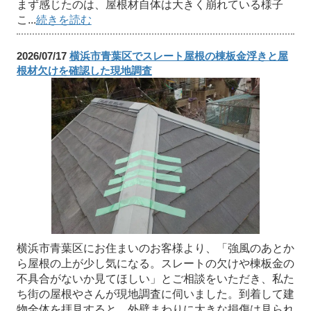
まず感じたのは、屋根材自体は大きく崩れている様子
こ...
続きを読む
2026/07/17
横浜市青葉区でスレート屋根の棟板金浮きと屋
根材欠けを確認した現地調査
横浜市青葉区にお住まいのお客様より、「強風のあとか
ら屋根の上が少し気になる。スレートの欠けや棟板金の
不具合がないか見てほしい」とご相談をいただき、私た
ち街の屋根やさんが現地調査に伺いました。到着して建
物全体を拝見すると、外壁まわりに大きな損傷は見られ