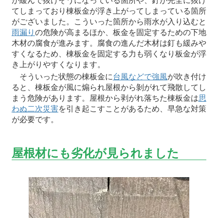
が緩んで抜けそうになっている箇所や、釘が完全に抜け
てしまっており棟板金が浮き上がってしまっている箇所
がございました。こういった箇所から雨水が入り込むと
雨漏り
の危険が高まるほか、板金を固定するための下地
木材の腐食が進みます。腐食の進んだ木材は釘も緩みや
すくなるため、棟板金を固定する力も弱くなり板金が浮
き上がりやすくなります。
そういった状態の棟板金に
台風などで強風
が吹き付け
ると、棟板金が風に煽られ屋根から剝がれて飛散してし
まう危険があります。屋根から剥がれ落ちた棟板金は
思
わぬ二次災害
を引き起こすことがあるため、早急な対策
が必要です。
屋根材にも劣化が見られました