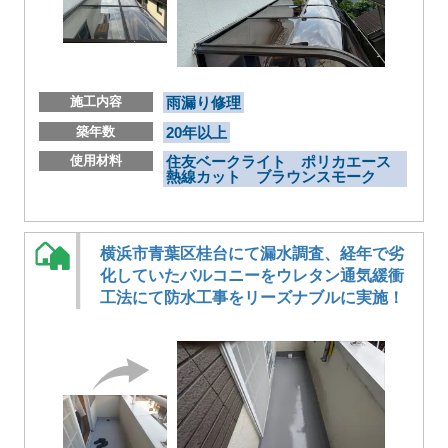
施工内容
雨漏り修理
築年数
20年以上
使用材料
住友ベークライト ポリカエース
熱線カット ブラウンスモーク
横浜市青葉区桂台にて漏水調査、経年で劣
化していたバルコニーをウレタン通気緩衝
工法にて防水工事をリーズナブルに実施！