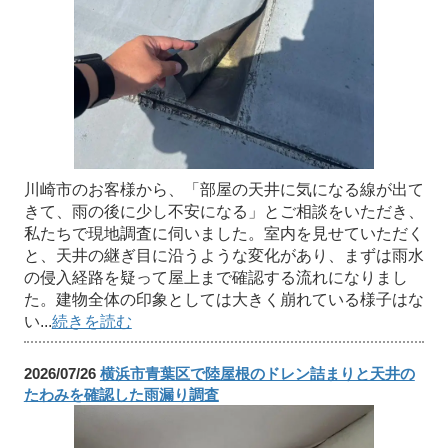
川崎市のお客様から、「部屋の天井に気になる線が出て
きて、雨の後に少し不安になる」とご相談をいただき、
私たちで現地調査に伺いました。室内を見せていただく
と、天井の継ぎ目に沿うような変化があり、まずは雨水
の侵入経路を疑って屋上まで確認する流れになりまし
た。建物全体の印象としては大きく崩れている様子はな
い...
続きを読む
2026/07/26
横浜市青葉区で陸屋根のドレン詰まりと天井の
たわみを確認した雨漏り調査