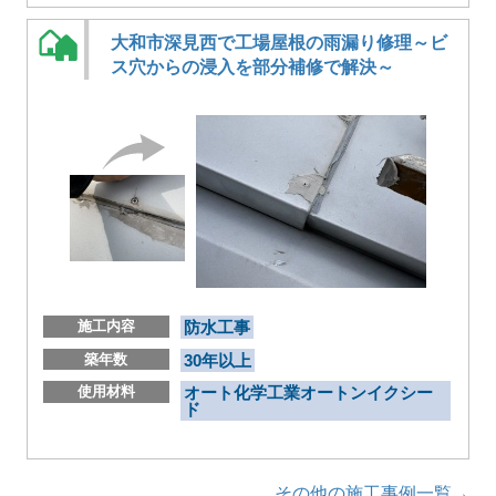
大和市深見西で工場屋根の雨漏り修理～ビ
ス穴からの浸入を部分補修で解決～
施工内容
防水工事
築年数
30年以上
使用材料
オート化学工業オートンイクシー
ド
その他の施工事例一覧→