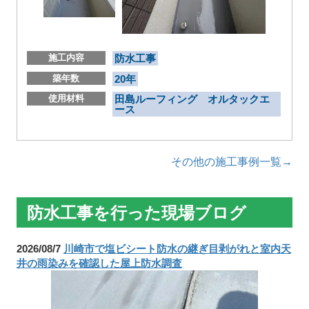
施工内容
防水工事
築年数
20年
使用材料
田島ルーフィング オルタックエ
ース
その他の施工事例一覧→
防水工事を行った現場ブログ
2026/08/7
川崎市で塩ビシート防水の継ぎ目剥がれと室内天
井の雨染みを確認した屋上防水調査