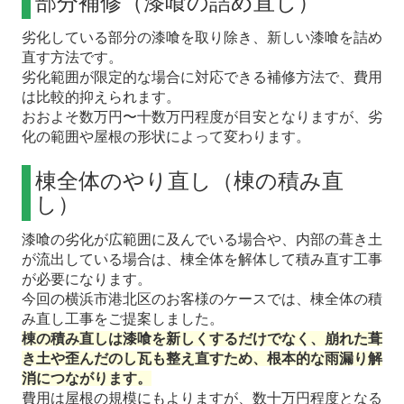
部分補修（漆喰の詰め直し）
劣化している部分の漆喰を取り除き、新しい漆喰を詰め
直す方法です。
劣化範囲が限定的な場合に対応できる補修方法で、費用
は比較的抑えられます。
おおよそ数万円〜十数万円程度が目安となりますが、劣
化の範囲や屋根の形状によって変わります。
棟全体のやり直し（棟の積み直
し）
漆喰の劣化が広範囲に及んでいる場合や、内部の葺き土
が流出している場合は、棟全体を解体して積み直す工事
が必要になります。
今回の横浜市港北区のお客様のケースでは、棟全体の積
み直し工事をご提案しました。
棟の積み直しは漆喰を新しくするだけでなく、崩れた葺
き土や歪んだのし瓦も整え直すため、根本的な雨漏り解
消につながります。
費用は屋根の規模にもよりますが、数十万円程度となる