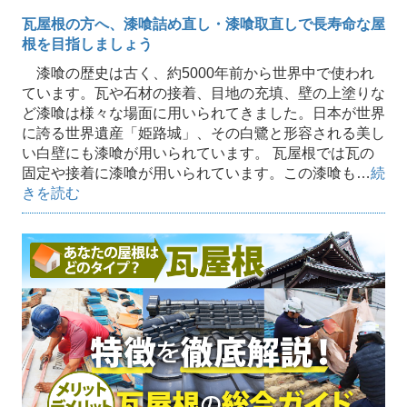
瓦屋根の方へ、漆喰詰め直し・漆喰取直しで長寿命な屋
根を目指しましょう
漆喰の歴史は古く、約5000年前から世界中で使われ
ています。瓦や石材の接着、目地の充填、壁の上塗りな
ど漆喰は様々な場面に用いられてきました。日本が世界
に誇る世界遺産「姫路城」、その白鷺と形容される美し
い白壁にも漆喰が用いられています。 瓦屋根では瓦の
固定や接着に漆喰が用いられています。この漆喰も…
続
きを読む