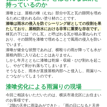
持っているのか
漆喰とは、屋根の棟（むね）部分や瓦と瓦の隙間を埋め
るために使われる白い塗り材のことです。
漆喰は雨水の侵入を防ぐシーリング材としての役割を果
たしており、屋根防水における非常に重要な存在です。
棟瓦の下には「のし瓦」と呼ばれる瓦が積み重ねられて
おり、その隙間を漆喰で埋めることで風雨の侵入を防い
でいます。
漆喰が健全な状態であれば、横殴りの雨が降っても水が
屋根内部に入り込むことはありません。
しかし年月とともに漆喰は乾燥・収縮・ひび割れを起こ
し、やがて剥がれ落ちてしまいます。
そうなると、雨水が直接屋根内部へと侵入し、雨漏りへ
とつながってしまうのです。
漆喰劣化による雨漏りの現場
今回ご相談をいただいたのは、横浜市港北区にお住まい
のお客様です。
「2階の天井に雨染みができた」「雨の日になると天井