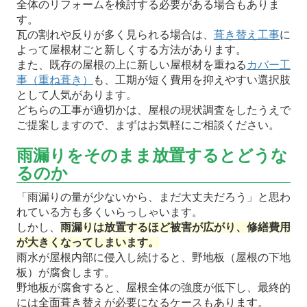
全体のリフォームを検討する必要がある場合もありま
す。
瓦の割れや反りが多く見られる場合は、
葺き替え工事
に
よって屋根材ごと新しくする方法があります。
また、既存の屋根の上に新しい屋根材を重ねる
カバー工
事（重ね葺き）
も、工期が短く費用を抑えやすい選択肢
として人気があります。
どちらの工事が適切かは、屋根の現状調査をしたうえで
ご提案しますので、まずはお気軽にご相談ください。
雨漏りをそのまま放置するとどうな
るのか
「雨漏りの量が少ないから、まだ大丈夫だろう」と思わ
れている方も多くいらっしゃいます。
しかし、
雨漏りは放置するほど被害が広がり、修繕費用
が大きくなってしまいます。
雨水が屋根内部に侵入し続けると、野地板（屋根の下地
板）が腐食します。
野地板が腐食すると、屋根全体の強度が低下し、最終的
には全面葺き替えが必要になるケースもあります。