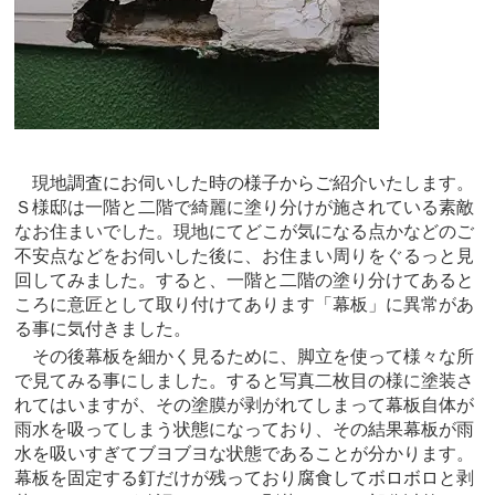
現地調査にお伺いした時の様子からご紹介いたします。
Ｓ様邸は一階と二階で綺麗に塗り分けが施されている素敵
なお住まいでした。現地にてどこが気になる点かなどのご
不安点などをお伺いした後に、お住まい周りをぐるっと見
回してみました。すると、一階と二階の塗り分けてあると
ころに意匠として取り付けてあります「幕板」に異常があ
る事に気付きました。
その後幕板を細かく見るために、脚立を使って様々な所
で見てみる事にしました。すると写真二枚目の様に塗装さ
れてはいますが、その塗膜が剥がれてしまって幕板自体が
雨水を吸ってしまう状態になっており、その結果幕板が雨
水を吸いすぎてブヨブヨな状態であることが分かります。
幕板を固定する釘だけが残っており腐食してボロボロと剥