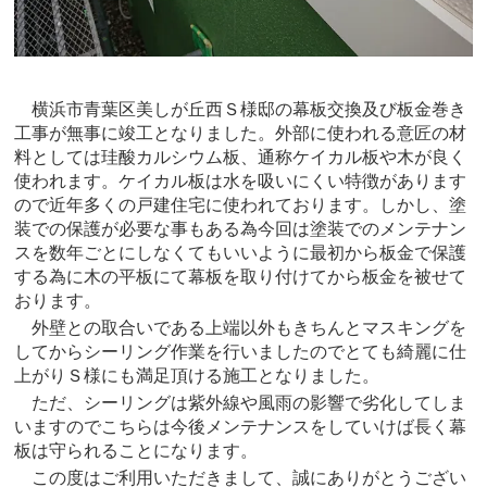
横浜市青葉区美しが丘西Ｓ様邸の幕板交換及び板金巻き
工事が無事に竣工となりました。外部に使われる意匠の材
料としては珪酸カルシウム板、通称ケイカル板や木が良く
使われます。ケイカル板は水を吸いにくい特徴があります
ので近年多くの戸建住宅に使われております。しかし、塗
装での保護が必要な事もある為今回は塗装でのメンテナン
スを数年ごとにしなくてもいいように最初から板金で保護
する為に木の平板にて幕板を取り付けてから板金を被せて
おります。
外壁との取合いである上端以外もきちんとマスキングを
してからシーリング作業を行いましたのでとても綺麗に仕
上がりＳ様にも満足頂ける施工となりました。
ただ、シーリングは紫外線や風雨の影響で劣化してしま
いますのでこちらは今後メンテナンスをしていけば長く幕
板は守られることになります。
この度はご利用いただきまして、誠にありがとうござい