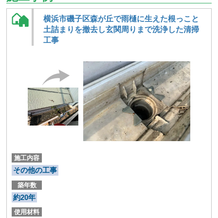
横浜市磯子区森が丘で雨樋に生えた根っこと
土詰まりを撤去し玄関周りまで洗浄した清掃
工事
施工内容
その他の工事
築年数
約20年
使用材料