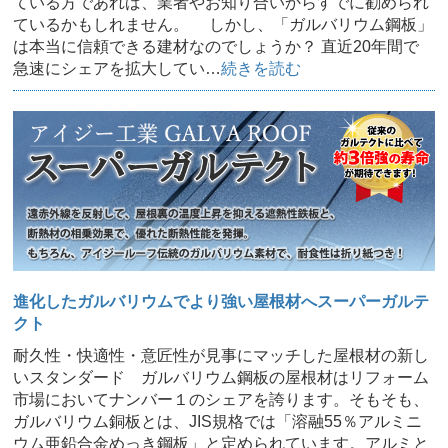
ている方であれば、業者やお知り合いからすでに勧められ
ているかもしれません。 しかし、「ガルバリウム鋼板」
は本当に信頼できる建材なのでしょうか？ 直近20年間で
急速にシェアを拡大してい…
続きを読む
進化したガルバリウムでより強い屋根材へスーパーガルテ
クト
耐久性・快適性・意匠性が見事にマッチした屋根材の新し
いスタンダード ガルバリウム鋼板の屋根材はリフォーム
市場においてナンバー１のシェアを誇ります。そもそも、
ガルバリウム銅板とは、JIS規格では「溶融55％アルミニ
ウム亜鉛合金めっき鋼板」と定められています。アルミと