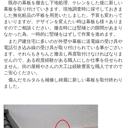
既存の幕板を撤去し下地処理、ケレンをした後に新しい
幕板を取り付けていきます。現地調査時に採寸しておきま
した無化粧品の平板を用意いたしました。予算も変わって
まいりますが、デザインを変えたい時は幕板も様々ありま
すのでご相談ください。撤去時には竪樋との隙間があまり
なかった為、一時的に竪樋をはずして作業を進めます。
また戸建住宅に多いのが外壁や幕板に送電線の受け具や
電話引き込み線の受け具が取り付けられている事がござい
ます。それらもきちんと撤去し再度取付けなければなりま
せんので、ある程度経験がある職人にしか仕事を任せられ
ません。街の屋根やさんの大工は経験豊富な職人ですので
ご安心ください。
傷んだモルタルも補修し綺麗に新しい幕板を取付終わり
ました。