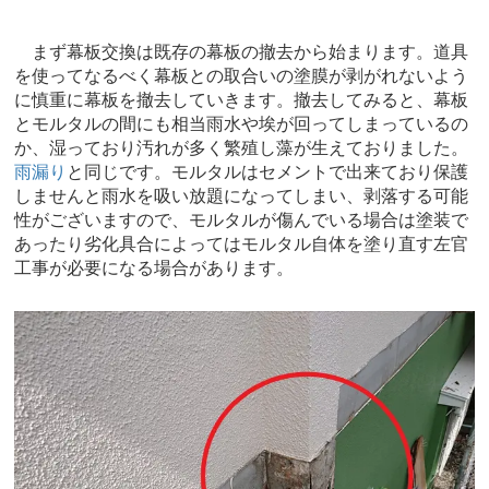
まず幕板交換は既存の幕板の撤去から始まります。道具
を使ってなるべく幕板との取合いの塗膜が剥がれないよう
に慎重に幕板を撤去していきます。撤去してみると、幕板
とモルタルの間にも相当雨水や埃が回ってしまっているの
か、湿っており汚れが多く繁殖し藻が生えておりました。
雨漏り
と同じです。モルタルはセメントで出来ており保護
しませんと雨水を吸い放題になってしまい、剥落する可能
性がございますので、モルタルが傷んでいる場合は塗装で
あったり劣化具合によってはモルタル自体を塗り直す左官
工事が必要になる場合があります。