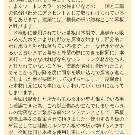
よくツートンカラーのお住まいなどの、一階と二階
の色分け部分にアクセントとして取り付けられている
事もあります。建築では、横長の板の総称として幕板
と呼びます。
Ｓ様邸に使用されていた幕板は木製で、裏側から吸
い込んだ水分により内部から腐食が始まり、部分的に
ボロボロと剥がれ落ちている様でした。なぜ水分が入
るかと言いますと幕板と外壁の際にできる隙間に、本
来打っておかなければならないシーリング材がきちん
と打たれていないことや、塗膜が劣化し剥がれたこと
でそこから雨が降る度に雨水を吸い込んで腐食が進ん
でしまった事が要因としてあげられます。一度腐食し
た木材は元に戻る事はなく、朽ちていくだけになって
しまいます。
今回は腐食した所からモルタル外壁も傷んでいる事
も確認できた為、これ以上傷みが進んでしまいモルタ
ルの滑落などに繋がる前のメンテナンスとして、幕板
交換工事をご提案させて頂きました。使用する幕板の
材質としては珪酸カルシウム板や木板が挙げられます
が、今回は同じ木板を使用し更にそこへ
ガルバリウム