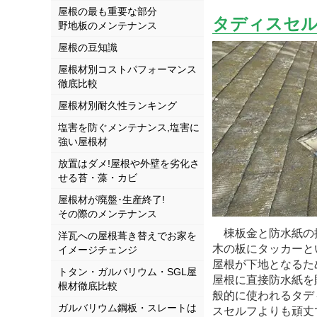
屋根の最も重要な部分
タディスセ
野地板のメンテナンス
屋根の豆知識
屋根材別コストパフォーマンス
徹底比較
屋根材別耐久性ランキング
塩害を防ぐメンテナンス,塩害に
強い屋根材
放置はダメ!屋根や外壁を劣化さ
せる苔・藻・カビ
屋根材が廃盤･生産終了!
その際のメンテナンス
棟板金と防水紙の撤
洋瓦への屋根葺き替えでお家を
木の板にタッカーと
イメージチェンジ
屋根が下地となるた
トタン・ガルバリウム・SGL屋
屋根に直接防水紙を
根材徹底比較
般的に使われるタデ
ガルバリウム鋼板・スレートは
スセルフよりも頑丈