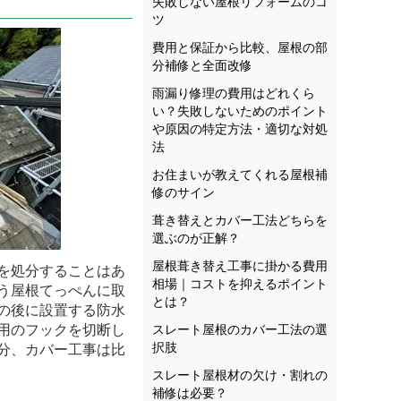
失敗しない屋根リフォームのコ
ツ
費用と保証から比較、屋根の部
分補修と全面改修
雨漏り修理の費用はどれくら
い？失敗しないためのポイント
や原因の特定方法・適切な対処
法
お住まいが教えてくれる屋根補
修のサイン
葺き替えとカバー工法どちらを
選ぶのが正解？
屋根葺き替え工事に掛かる費用
を処分することはあ
相場｜コストを抑えるポイント
う屋根てっぺんに取
とは？
の後に設置する防水
用のフックを切断し
スレート屋根のカバー工法の選
択肢
分、カバー工事は比
スレート屋根材の欠け・割れの
補修は必要？