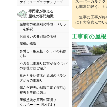
スーパーガルテク
ケイミューグラッサシリーズ
も非常に軽く、カ
専門家が教える
屋根の専門知識
無事に工事が終わ
にも大変喜んでい
屋根材の種類別の特徴・メリッ
トを解説
工事前の屋根
お住まいの各部位の名称
屋根の構造
鼻隠し・破風板・ケラバの補修
方法
不具合は雨漏りに繋がる!ケラバ
の修理方法ご紹介
意外と多い笠木が原因のベラン
ダからの雨漏り
傷んだ軒天の補修工事で深刻な
被害を事前に防止
屋根塗装が原因の雨漏り
タスペーサーで防げます