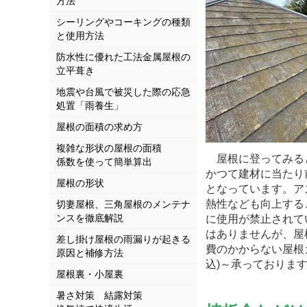
方法
シーリングやコーキングの種類
と使用方法
防水性に優れた工法金属屋根の
立平葺き
地震や台風で被災した際の応急
処置「雨養生」
屋根の面積の求め方
複雑な形状の屋根の面積
屋根に登ってみると
係数を使って簡単算出
かつて建材に当たり
屋根の形状
となっています。ア
熱性なども向上する
切妻屋根、三角屋根のメンテナ
ンスを徹底解説
に使用が禁止されて
はありませんが、屋
差し掛け屋根の雨漏りが起きる
費のかからない屋根
原因と補修方法
込)～承っておりま
屋根裏・小屋裏
暑さ対策 結露対策