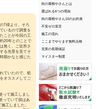
街の屋根やさんとは
選ばれる6つの理由
街の屋根やさん10のお約束
のT様より、そろ
不安ゼロ宣言
ているので調査を
施工の流れ
たことが今回の工
約20年とのことで
ここまでやります無料点検
は無く、ご近所さ
充実の長期保証
する光景を見てそ
マイスター制度
時期かなと感じた
れていたので、処
をオススメしてご
使って施工しまし
使っていて損はあ
て施工しました。