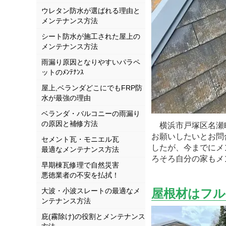
ウレタン防水が選ばれる理由と
メンテナンス方法
シート防水が施工された屋上の
メンテナンス方法
雨漏り原因となりやすいパラペ
ットのﾒﾝﾃﾅﾝｽ
屋上,ベランダどこにでもFRP防
水が最強の理由
ベランダ・バルコニーの雨漏り
の原因と補修方法
横浜市戸塚区名瀬町
お願いしたいとお問
セメント瓦・モニエル瓦
したが、今までにメ
最適なメンテナンス方法
ろそろ自分の家もメ
早期棟瓦修理で自然災害
悪徳業者の不安を払拭！
大波・小波スレートの最適なメ
屋根材はフル
ンテナンス方法
庇(霧除け)の役割とメンテナンス