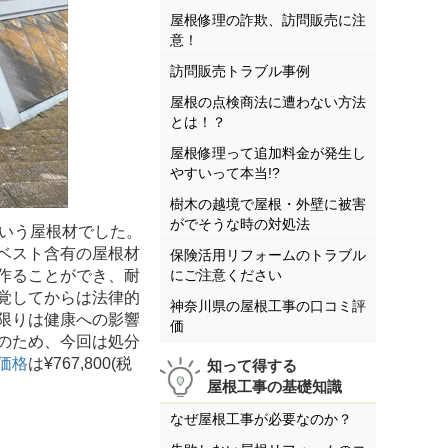
屋根修理の詐欺、訪問販売に注
意！
訪問販売トラブル事例
屋根の点検商法に遭わない方法
とは！？
屋根修理って追加料金が発生し
やすいって本当!?
樹木の越境で屋根・外壁に被害
がでそうな時の対処法
いう屋根材でした。
ベスト含有の屋根材
保険活用リフォームのトラブル
作ることができ、耐
にご注意ください
覚してからは法律的
神奈川県の屋根工事の口コミ評
限りは健康への影響
価
のため、今回は処分
価格
は¥767,800(税
知って得する
屋根工事の基礎知識
なぜ屋根工事が必要なのか？