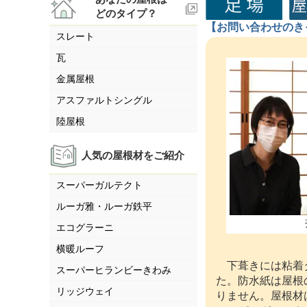
どのタイプ？
【お問い合わせのき
スレート
瓦
金属屋根
アスファルトシングル
陸屋根
人気の屋根材をご紹介
スーパーガルテクト
ルーガ雅・ルーガ鉄平
エコグラーニ
横暖ルーフ
下葺きには粘着タ
スーパーヒランビーきわみ
た。防水紙は屋根
リッジウェイ
りません。屋根材