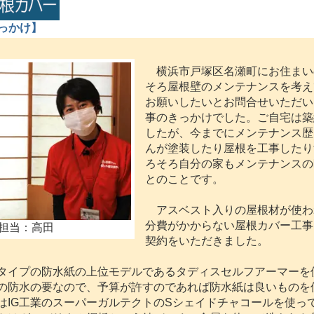
っかけ】
横浜市戸塚区名瀬町にお住まい
そろ屋根壁のメンテナンスを考え
お願いしたいとお問合せいただい
事のきっかけでした。ご自宅は築
したが、今までにメンテナンス歴
んが塗装したり屋根を工事したり
ろそろ自分の家もメンテナンスの
とのことです。
アスベスト入りの屋根材が使わ
分費がかからない屋根カバー工事
担当：高田
契約をいただきました。
イプの防水紙の上位モデルであるタディスセルフアーマーを
の防水の要なので、予算が許すのであれば防水紙は良いものを
はIG工業のスーパーガルテクトのSシェイドチャコールを使っ