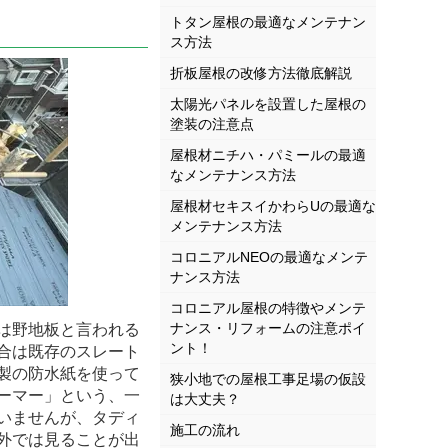
トタン屋根の最適なメンテナン
ス方法
折板屋根の改修方法徹底解説
太陽光パネルを設置した屋根の
塗装の注意点
屋根材ニチハ・パミールの最適
なメンテナンス方法
屋根材セキスイかわらUの最適な
メンテナンス方法
コロニアルNEOの最適なメンテ
ナンス方法
コロニアル屋根の特徴やメンテ
ナンス・リフォームの注意ポイ
は野地板と言われる
ント！
合は既存のスレート
製の防水紙を使って
狭小地での屋根工事足場の仮設
ーマー」という、一
は大丈夫？
いませんが、タディ
施工の流れ
外では見ることが出