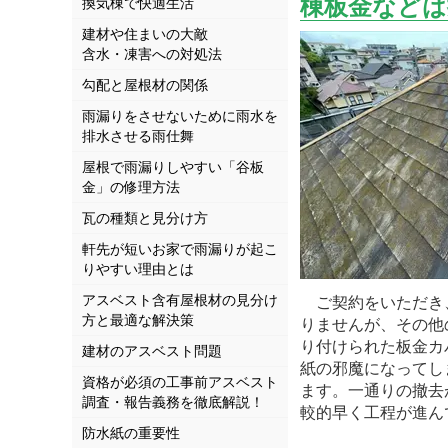
棟板金などは
換気棟で快適生活
建材や住まいの大敵
含水・凍害への対処法
勾配と屋根材の関係
雨漏りをさせないために雨水を
排水させる雨仕舞
屋根で雨漏りしやすい「谷板
金」の修理方法
瓦の種類と見分け方
軒先が短いお家で雨漏りが起こ
りやすい理由とは
アスベスト含有屋根材の見分け
ご契約をいただき
方と最適な解決策
りませんが、その他
り付けられた板金カ
建材のアスベスト問題
紙の邪魔になってし
資格が必須の工事前アスベスト
ます。一通りの撤去
調査・報告義務を徹底解説！
較的早く工程が進ん
防水紙の重要性