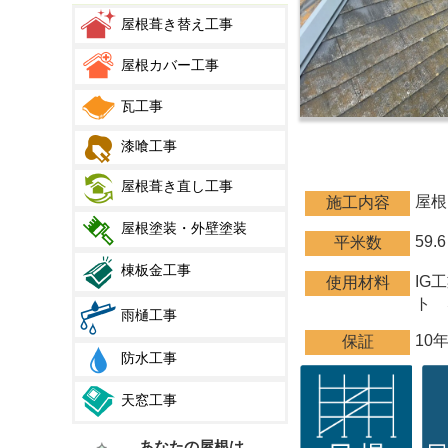
屋根葺き替え工事
屋根カバー工事
瓦工事
漆喰工事
屋根葺き直し工事
屋根
施工内容
屋根塗装・外壁塗装
59.
平米数
棟板金工事
IG
使用材料
ト 
雨樋工事
10
保証
防水工事
天窓工事
あなたの屋根は