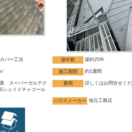
カバー工法
築約25年
築年数
6㎡
約1週間
施工期間
工業 スーパーガルテク
詳しくはお問合せくだ
費用
Sシェイドチャコール
年
地元工務店
ハウスメーカー