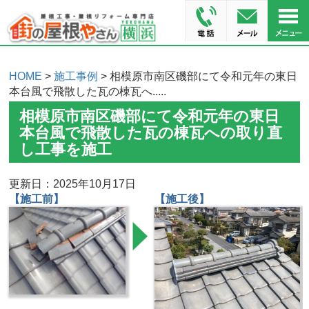
HOME
>
施工事例
> 相模原市南区磯部にて令和元年の東日
本台風で飛散した瓦の棟瓦へ.....
相模原市南区磯部にて令和元年の東日
本台風で飛散した瓦の棟瓦への取り直
し工事を施工
更新日：2025年10月17日
【施工前】
【施工後】