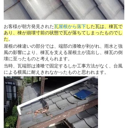
お客様が朝方発見された
瓦屋根から落下
した瓦は、棟瓦で
あり、棟が崩壊寸前の状態で瓦が落ちてしまったものでし
た
。
屋根の棟違いの部分では、端部の漆喰が剥がれ、雨水と強
風の影響により、棟瓦を支える屋根土が流出し、棟瓦の倒
壊に至ったものと考えられます。
当時、瓦端部は漆喰で固定するしか工事方法がなく、台風
による横風に耐えきれなかったものと思われます。