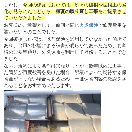
しかし、
今回の棟瓦においては、所々の破損や屋根土の劣
化が見られたことから、
棟瓦の取り直し工事
をご提案させ
ていただきました。
お客様のご希望として、前回と同じ
火災保険
で修理費用を
賄いたいとのことでした。
今回破損した棟は、以前保険を適用していなかった箇所で
あり、台風の影響による被害が明らかであったため、お客
様のご要望通り、火災保険を利用して補修することができ
ました。
なお、規約により条件は異なりますが、数年以内に工事し
た箇所が再度被害を受けた場合、累積によって期待する保
険金が下りない場合もあるため、一度保険内容の確認をさ
れることをおすすめいたします。