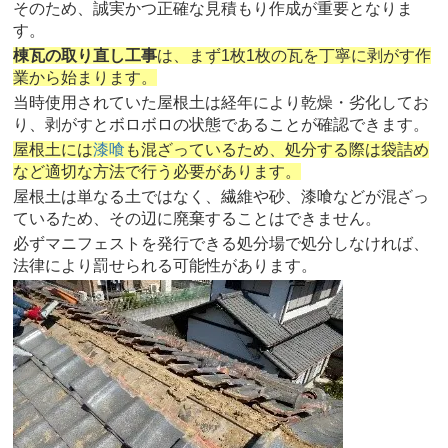
そのため、誠実かつ正確な見積もり作成が重要となりま
す。
棟瓦の取り直し工事
は、まず1枚1枚の瓦を丁寧に剥がす作
業から始まります。
当時使用されていた屋根土は経年により乾燥・劣化してお
り、剥がすとボロボロの状態であることが確認できます。
屋根土には
漆喰
も混ざっているため、処分する際は袋詰め
など適切な方法で行う必要があります。
屋根土は単なる土ではなく、繊維や砂、漆喰などが混ざっ
ているため、その辺に廃棄することはできません。
必ずマニフェストを発行できる処分場で処分しなければ、
法律により罰せられる可能性があります。