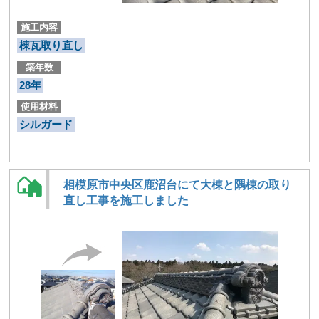
施工内容
棟瓦取り直し
築年数
28年
使用材料
シルガード
相模原市中央区鹿沼台にて大棟と隅棟の取り
直し工事を施工しました