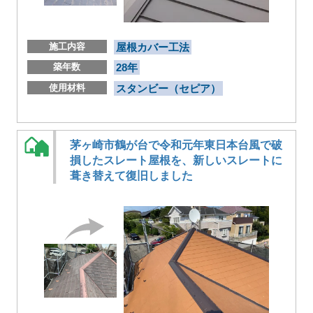
施工内容
屋根カバー工法
築年数
28年
使用材料
スタンビー（セピア）
茅ヶ崎市鶴が台で令和元年東日本台風で破
損したスレート屋根を、新しいスレートに
葺き替えて復旧しました