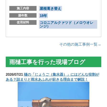
施工内容
屋根葺き替え
築年数
18年
使用材料
コロニアルクァツド（メロウオレ
ンジ）
その他の施工事例一覧→
雨樋工事を行った現場ブログ
2026/07/21
樋の「じょうご（集水器）」にはどんな役割が
ある？詰まりと雨水あふれが起きる理由まで解説！