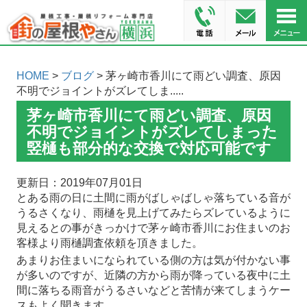
HOME
>
ブログ
> 茅ヶ崎市香川にて雨どい調査、原因
不明でジョイントがズレてしま.....
茅ヶ崎市香川にて雨どい調査、原因
不明でジョイントがズレてしまった
竪樋も部分的な交換で対応可能です
更新日：2019年07月01日
とある雨の日に土間に雨がばしゃばしゃ落ちている音が
うるさくなり、雨樋を見上げてみたらズレているように
見えるとの事がきっかけで茅ヶ崎市香川にお住まいのお
客様より雨樋調査依頼を頂きました。
あまりお住まいになられている側の方は気が付かない事
が多いのですが、近隣の方から雨が降っている夜中に土
間に落ちる雨音がうるさいなどと苦情が来てしまうケー
スもよく聞きます。