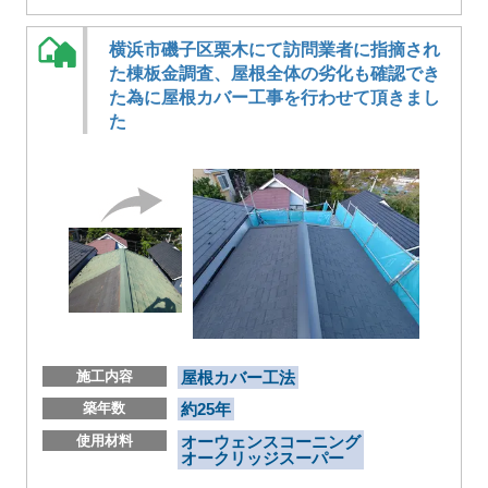
横浜市磯子区栗木にて訪問業者に指摘され
た棟板金調査、屋根全体の劣化も確認でき
た為に屋根カバー工事を行わせて頂きまし
た
施工内容
屋根カバー工法
築年数
約25年
使用材料
オーウェンスコーニング
オークリッジスーパー