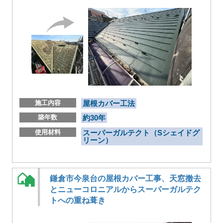
施工内容
屋根カバー工法
築年数
約30年
使用材料
スーパーガルテクト（Sシェイドグ
リーン）
鎌倉市今泉台の屋根カバー工事、天窓撤去
とニューコロニアルからスーパーガルテク
トへの重ね葺き