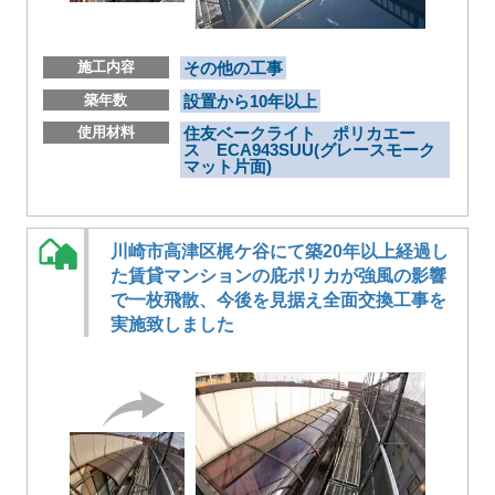
施工内容
その他の工事
築年数
設置から10年以上
使用材料
住友ベークライト ポリカエー
ス ECA943SUU(グレースモーク
マット片面)
川崎市高津区梶ケ谷にて築20年以上経過し
た賃貸マンションの庇ポリカが強風の影響
で一枚飛散、今後を見据え全面交換工事を
実施致しました