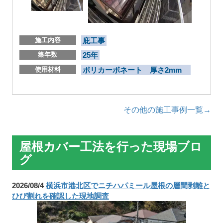
施工内容
庇工事
築年数
25年
使用材料
ポリカーボネート 厚さ2mm
その他の施工事例一覧→
屋根カバー工法を行った現場ブロ
グ
2026/08/4
横浜市港北区でニチハパミール屋根の層間剥離と
ひび割れを確認した現地調査