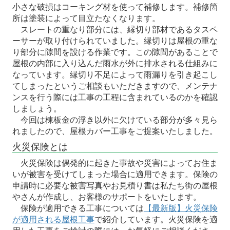
小さな破損はコーキング材を使って補修します。補修箇
所は塗装によって目立たなくなります。
スレートの重なり部分には、縁切り部材であるタスペ
ーサーが取り付けられていました。縁切りは屋根の重な
り部分に隙間を設ける作業です。この隙間があることで
屋根の内部に入り込んだ雨水が外に排水される仕組みに
なっています。縁切り不足によって雨漏りを引き起こし
てしまったというご相談もいただきますので、メンテナ
ンスを行う際には工事の工程に含まれているのかを確認
しましょう。
今回は棟板金の浮き以外に欠けている部分が多々見ら
れましたので、屋根カバー工事をご提案いたしました。
火災保険とは
火災保険は偶発的に起きた事故や災害によってお住ま
いが被害を受けてしまった場合に適用できます。保険の
申請時に必要な被害写真やお見積り書は私たち街の屋根
やさんが作成し、お客様のサポートをいたします。
保険が適用できる工事については
【最新版】火災保険
が適用される屋根工事
で紹介しています。火災保険を適