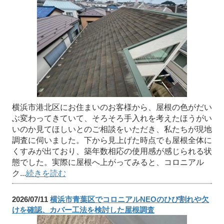
横浜市港北区にお住まいのお客様から、屋根の色がだい
ぶ変わってきていて、そろそろ手入れを考えたほうがい
いのか見てほしいとのご相談をいただき、私たちが現地
調査に伺いました。下から見上げた時点でも屋根全体に
くすみが出ており、築年数相応の使用感が感じられる状
態でした。実際に屋根へ上がってみると、コロニアル
ク...
続きを読む
2026/07/11
横浜市青葉区でコロニアルNEOのひび割れや欠
けを確認、カバー工法を検討した屋根調査