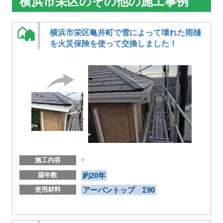
横浜市栄区のその他の施工事例
横浜市栄区亀井町で雪によって壊れた雨樋
を火災保険を使って交換しました！
施工内容
築年数
約20年
使用材料
アーバントップ Σ90