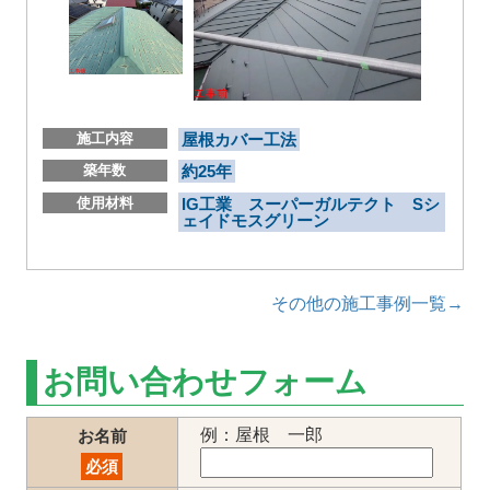
施工内容
屋根カバー工法
築年数
約25年
使用材料
IG工業 スーパーガルテクト Sシ
ェイドモスグリーン
その他の施工事例一覧→
お問い合わせフォーム
例：屋根 一郎
お名前
必須