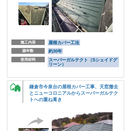
施工内容
屋根カバー工法
築年数
約30年
使用材料
スーパーガルテクト（Sシェイドグ
リーン）
鎌倉市今泉台の屋根カバー工事、天窓撤去
とニューコロニアルからスーパーガルテク
トへの重ね葺き