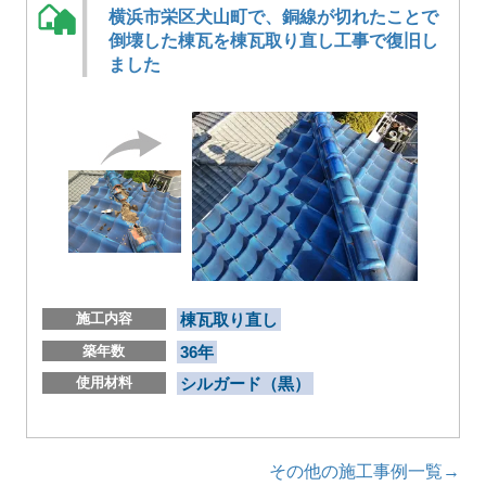
横浜市栄区犬山町で、銅線が切れたことで
倒壊した棟瓦を棟瓦取り直し工事で復旧し
ました
施工内容
棟瓦取り直し
築年数
36年
使用材料
シルガード（黒）
その他の施工事例一覧→