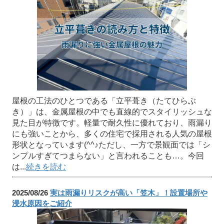
屋根の工法のひとつである「立平葺き（たてひらぶ
き）」は、金属屋根の中でも直線的でスタイリッシュな
見た目が特徴です。軽量で耐久性に優れており、雨漏り
にも強いことから、多くの住宅で採用される人気の屋根
形状となっています(^^♪ただし、一方で景観面では「シ
ンプルすぎてつまらない」と言われることも…。今回
は...
続きを読む
2025/08/26
実は雨漏りリスクが高い「笠木」！設置場所や
浸水原因をご紹介