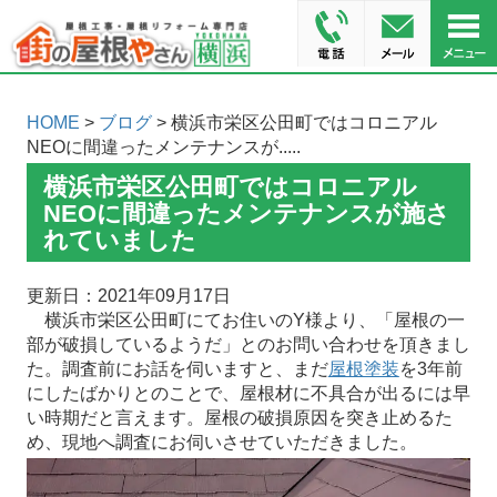
HOME
>
ブログ
> 横浜市栄区公田町ではコロニアル
NEOに間違ったメンテナンスが.....
横浜市栄区公田町ではコロニアル
NEOに間違ったメンテナンスが施さ
れていました
更新日：2021年09月17日
横浜市栄区公田町にてお住いのY様より、「屋根の一
部が破損しているようだ」とのお問い合わせを頂きまし
た。調査前にお話を伺いますと、まだ
屋根塗装
を3年前
にしたばかりとのことで、屋根材に不具合が出るには早
い時期だと言えます。屋根の破損原因を突き止めるた
め、現地へ調査にお伺いさせていただきました。