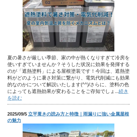
夏の暑さが厳しい季節、家の中が熱くなりすぎて冷房を
使いすぎていませんか？そうした状況に効果を発揮する
のが「遮熱塗料」による屋根塗装です！今回は、遮熱塗
料がどのように暑さ対策に繋がり、電気代削減にも効果
的なのかについて解説いたします(^^)/さらに、塗料の色
によっても遮熱効果が変わることをご存知でしょ...
続き
を読む
2025/09/5
立平葺きの読み方と特徴｜雨漏りに強い金属屋根
の魅力