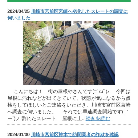
2024/04/25
川崎市宮前区宮崎へ劣化したスレートの調査に
伺いました
こんにちは！ 街の屋根やさんです(=ﾟωﾟ)ﾉ 今回は
屋根に汚れなどが出てきていて、状態が気になるから点
検をしてほしいとご連絡をいただき、川崎市宮前区宮崎
へ調査に伺いました。 それでは早速調査開始です( ｀
ー´)ノ 割れたスレート 屋根に上...
続きを読む
2024/01/30
川崎市宮前区神木で訪問業者の詐欺を確認