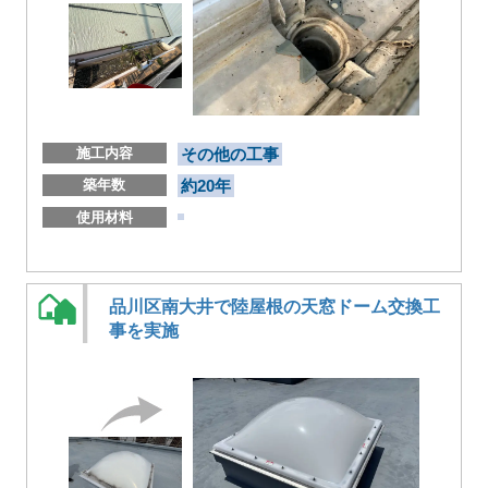
施工内容
その他の工事
築年数
約20年
使用材料
品川区南大井で陸屋根の天窓ドーム交換工
事を実施