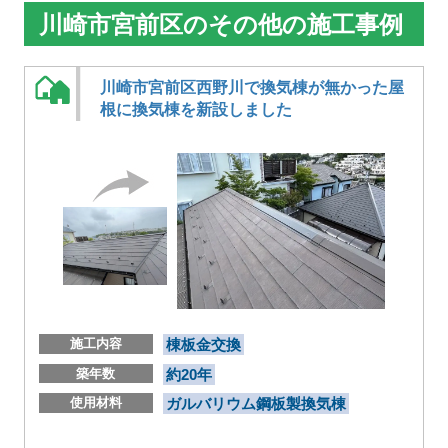
川崎市宮前区のその他の施工事例
川崎市宮前区西野川で換気棟が無かった屋
根に換気棟を新設しました
施工内容
棟板金交換
築年数
約20年
使用材料
ガルバリウム鋼板製換気棟