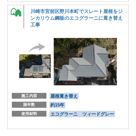
川崎市宮前区野川本町でスレート屋根をジ
ンカリウム鋼板のエコグラーニに葺き替え
工事
施工内容
屋根葺き替え
築年数
約15年
使用材料
エコグラーニ ツィードグレー