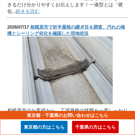
きるだけ分かりやすくお伝えします！一液型とは「硬
化...
続きを読む
2026/07/17
相模原市で折半屋根の継ぎ目を調査、汚れの堆
積とシーリング劣化を確認した現地状況
相模原市のお客様から、工場屋根の状態を一度しっかり
東京都・千葉県のお問い合わせはこちら
見てほしいとのご相談をいただき、私たちで現地調査に
伺いました。雨漏りが今すぐ起きているというお話では
東京都の方はこちら
千葉県の方はこちら
ありませんでしたが、築年数が経ってきたこともあり、