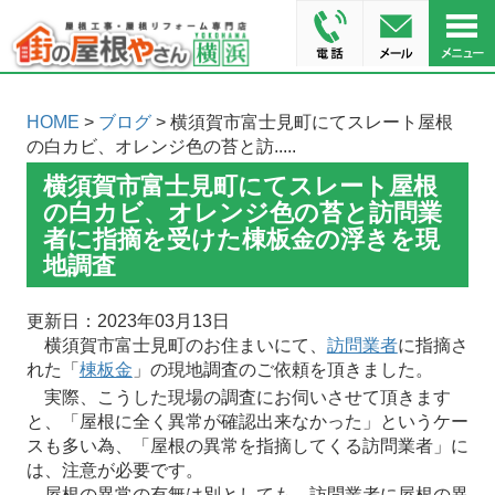
HOME
>
ブログ
> 横須賀市富士見町にてスレート屋根
の白カビ、オレンジ色の苔と訪.....
横須賀市富士見町にてスレート屋根
の白カビ、オレンジ色の苔と訪問業
者に指摘を受けた棟板金の浮きを現
地調査
更新日：2023年03月13日
横須賀市富士見町のお住まいにて、
訪問業者
に指摘さ
れた「
棟板金
」の現地調査のご依頼を頂きました。
実際、こうした現場の調査にお伺いさせて頂きます
と、「屋根に全く異常が確認出来なかった」というケー
スも多い為、「屋根の異常を指摘してくる訪問業者」に
は、注意が必要です。
屋根の異常の有無は別としても、訪問業者に屋根の異