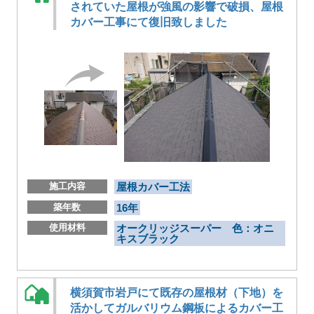
されていた屋根が強風の影響で破損、屋根
カバー工事にて復旧致しました
施工内容
屋根カバー工法
築年数
16年
使用材料
オークリッジスーパー 色：オニ
キスブラック
横須賀市岩戸にて既存の屋根材（下地）を
活かしてガルバリウム鋼板によるカバー工