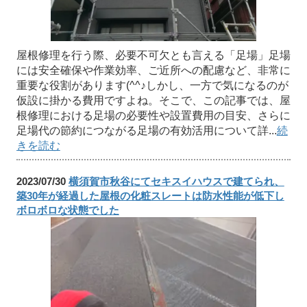
屋根修理を行う際、必要不可欠とも言える「足場」足場
には安全確保や作業効率、ご近所への配慮など、非常に
重要な役割があります(^^♪しかし、一方で気になるのが
仮設に掛かる費用ですよね。そこで、この記事では、屋
根修理における足場の必要性や設置費用の目安、さらに
足場代の節約につながる足場の有効活用について詳...
続
きを読む
2023/07/30
横須賀市秋谷にてセキスイハウスで建てられ、
築30年が経過した屋根の化粧スレートは防水性能が低下し
ボロボロな状態でした