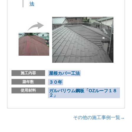
法
施工内容
屋根カバー工法
築年数
３０年
使用材料
ガルバリウム鋼板「OZルーフ１８
２」
その他の施工事例一覧→