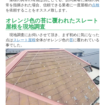
常を指摘された場合、信頼できる業者に一度屋根の
点検
を依頼することをオススメ致します。
オレンジ色の苔に覆われたスレート
屋根を現地調査
現地調査にお伺いさせて頂き、まず初めに気になった
点は
スレート屋根
全体がオレンジ色の
苔
に覆われている
事でした。