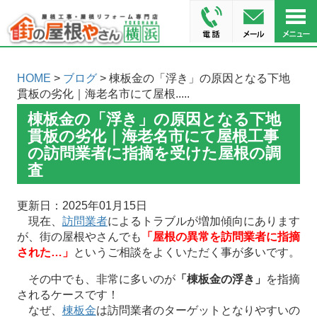
HOME
>
ブログ
> 棟板金の「浮き」の原因となる下地
貫板の劣化｜海老名市にて屋根.....
棟板金の「浮き」の原因となる下地
貫板の劣化｜海老名市にて屋根工事
の訪問業者に指摘を受けた屋根の調
査
更新日：2025年01月15日
現在、
訪問業者
によるトラブルが増加傾向にあります
が、街の屋根やさんでも
「屋根の異常を訪問業者に指摘
された…」
というご相談をよくいただく事が多いです。
その中でも、非常に多いのが
「棟板金の浮き」
を指摘
されるケースです！
なぜ、
棟板金
は訪問業者のターゲットとなりやすいの