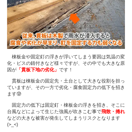
棟板金や固定釘の浮きが浮いてしまう要因は気温の変
化・ビスの錆付きなど様々ですが、その中でも大きな原
因が
「貫板下地の劣化」
です！
貫板は棟板金の固定先・土台として大きな役割を担っ
ていますが、その一方で劣化・腐食固定力の低下を招き
ます😰
固定力の低下は固定釘・棟板金の浮きを招き、そこに
台風などによって生じた強風が吹きこむ事で
飛散・捲れ
などの大きな被害が発生してしまうリスクとなります
(>_<)