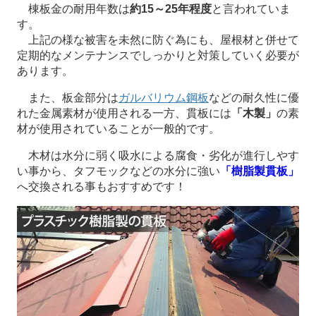
棟板金の耐用年数は
約15～25年程度
と言われていま
す。
上記の様な被害を未然に防ぐ為にも、屋根材と併せて
定期的なメンテナンスでしっかりと対策していく必要が
あります。
また、板金部分は
ガルバリウム鋼板
などの耐久性に優
れた金属素材が使用される一方、貫板には
「木製」
の素
材が使用されていることが一般的です。
木材は水分に弱く吸水による腐食・劣化が進行しやす
い事から、タフモックなどの水分に強い
「樹脂製貫板」
へ交換される事もおすすめです！