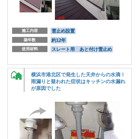
施工内容
雪止め設置
築年数
約12年
使用材料
スレート用 あと付け雪止め
横浜市港北区で発生した天井からの水滴！
雨漏りと疑われた症状はキッチンの水漏れ
が原因でした