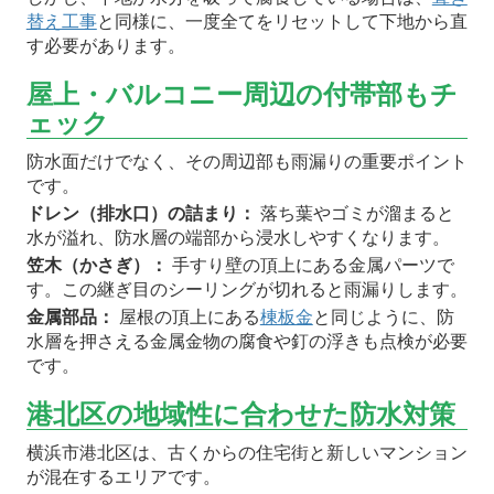
替え工事
と同様に、一度全てをリセットして下地から直
す必要があります。
屋上・バルコニー周辺の付帯部もチ
ェック
防水面だけでなく、その周辺部も雨漏りの重要ポイント
です。
ドレン（排水口）の詰まり：
落ち葉やゴミが溜まると
水が溢れ、防水層の端部から浸水しやすくなります。
笠木（かさぎ）：
手すり壁の頂上にある金属パーツで
す。この継ぎ目のシーリングが切れると雨漏りします。
金属部品：
屋根の頂上にある
棟板金
と同じように、防
水層を押さえる金属金物の腐食や釘の浮きも点検が必要
です。
港北区の地域性に合わせた防水対策
横浜市港北区は、古くからの住宅街と新しいマンション
が混在するエリアです。