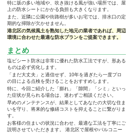
特に坂の多い地域や、吹き抜ける風が強い場所では、屋
上の防水シートにかかる負担も大きくなります。
また、近隣に公園や街路樹が多いお宅では、排水口の定
期的な掃除が欠かせません。
港北区の気候風土を熟知した地元の業者であれば、周辺
環境に合わせた最適な防水プランをご提案できます。
まとめ
塩ビシート防水は非常に優れた防水工法ですが、形ある
ものは必ず劣化します。
「まだ大丈夫」と過信せず、10年を過ぎたら一度プロ
の目による点検を受けることをおすすめします。
特に、今回ご紹介した「膨れ」「隙間」「シミ」といっ
た症状が見られる場合は、迷わずご相談ください。
早めのメンテナンスが、結果としてあなたの大切な住ま
いを守り、将来的な修繕コストを抑えることに繋がりま
す。
お客様の住まいの状況に合わせ、最適な工法を丁寧にご
説明させていただきます。 港北区で屋根やバルコニー