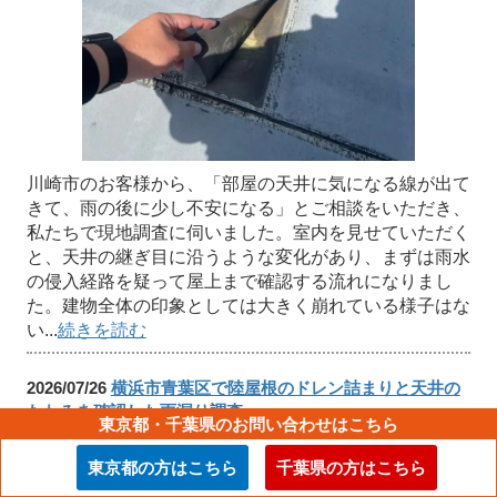
川崎市のお客様から、「部屋の天井に気になる線が出て
きて、雨の後に少し不安になる」とご相談をいただき、
私たちで現地調査に伺いました。室内を見せていただく
と、天井の継ぎ目に沿うような変化があり、まずは雨水
の侵入経路を疑って屋上まで確認する流れになりまし
た。建物全体の印象としては大きく崩れている様子はな
い...
続きを読む
2026/07/26
横浜市青葉区で陸屋根のドレン詰まりと天井の
たわみを確認した雨漏り調査
東京都・千葉県のお問い合わせはこちら
東京都の方はこちら
千葉県の方はこちら