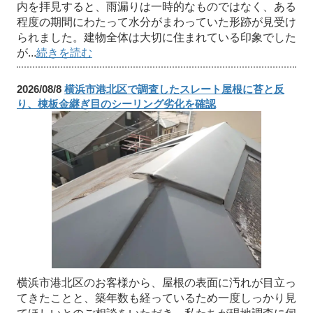
内を拝見すると、雨漏りは一時的なものではなく、ある
程度の期間にわたって水分がまわっていた形跡が見受け
られました。建物全体は大切に住まれている印象でした
が...
続きを読む
2026/08/8
横浜市港北区で調査したスレート屋根に苔と反
り、棟板金継ぎ目のシーリング劣化を確認
横浜市港北区のお客様から、屋根の表面に汚れが目立っ
てきたことと、築年数も経っているため一度しっかり見