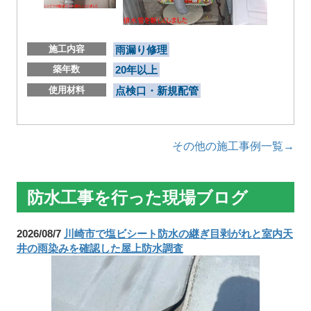
施工内容
雨漏り修理
築年数
20年以上
使用材料
点検口・新規配管
その他の施工事例一覧→
防水工事を行った現場ブログ
2026/08/7
川崎市で塩ビシート防水の継ぎ目剥がれと室内天
井の雨染みを確認した屋上防水調査